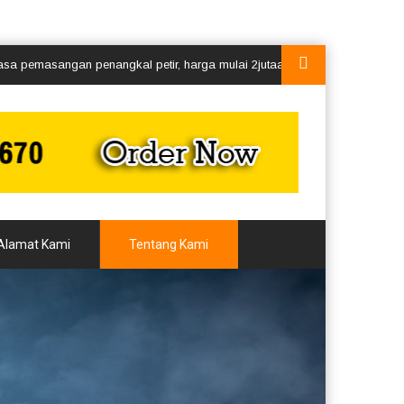
asangan penangkal petir, harga mulai 2jutaan segera hubungi kami via w
Alamat Kami
Tentang Kami