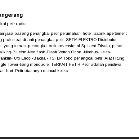
tangerang
al petir radius
 jasa pasang penangkal petir perumahan, hotel ,pabrik,apertement
g profesioal di anti penangkal petir SETIA ELEKTRO Distributor
 yang terbaik penangkal petir kovensional Splizen/ Trisula, pusat
king-Bluecrn-Neo flash-Flash Vetron Orion -Nimbus-Helita-
nklin- Ufo Erico -Bakiral- TSTLP Toko penangkal petir ,Alat Hitung
angle Tower-tiang monopole TERKAIT PETIR Petir adalah peristiwa
ri-hari. Petir biasanya muncul ketika…