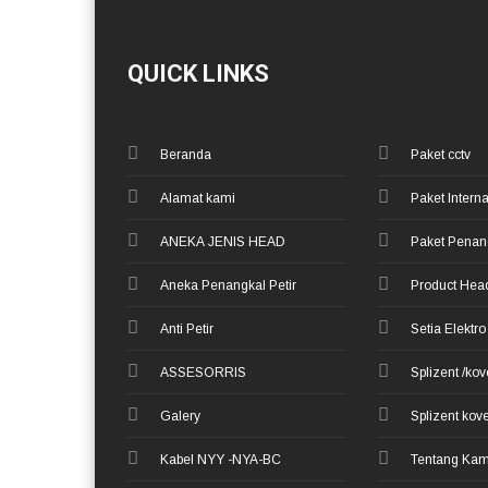
QUICK LINKS
Beranda
Paket cctv
Alamat kami
Paket Interna
ANEKA JENIS HEAD
Paket Penang
Aneka Penangkal Petir
Product Hea
Anti Petir
Setia Elektr
ASSESORRIS
Splizent /ko
Galery
Splizent kov
Kabel NYY -NYA-BC
Tentang Kam