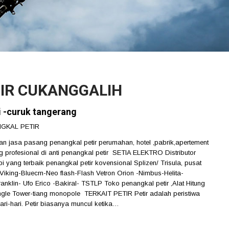
TIR CUKANGGALIH
li -curuk tangerang
GKAL PETIR
 jasa pasang penangkal petir perumahan, hotel ,pabrik,apertement
g profesional di anti penangkal petir SETIA ELEKTRO Distributor
 yang terbaik penangkal petir kovensional Splizen/ Trisula, pusat
king-Bluecrn-Neo flash-Flash Vetron Orion -Nimbus-Helita-
nklin- Ufo Erico -Bakiral- TSTLP Toko penangkal petir ,Alat Hitung
angle Tower-tiang monopole TERKAIT PETIR Petir adalah peristiwa
ri-hari. Petir biasanya muncul ketika…