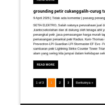
grounding petir cukanggalih-curug 
9 April 2026
|
Tidak ada komentar
|
pasang penangk
SETIA ELEKTRO, Salah satunya perusahaan jual dan
,kantor,sekolahan dan di dukung oleh tenaga ahli y
penangkal petir ,jasa pemasangan harga murah tapi
pemasangan penankal petir Radius. Kurn-Thomas-Vi
Prevectron-LPI Guardian-LPI Stormaster-EF Evo -Fra
sambaran petir Lightning Strike Counter Tower-Tri
alam yang sering kita jumpai dalam kehidupan seha
READ MORE
1 of 3
1
2
3
Berikutnya »