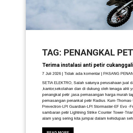
TAG: PENANGKAL PE
Terima instalasi anti petir cukangga
7 Juli 2026
|
Tidak ada komentar
|
PASANG PENAN
SETIA ELEKTRO, Salah satunya perusahaan jual dan
,kantor,sekolahan dan di dukung oleh tenaga ahli y
penangkal petir ,jasa pemasangan harga murah tapi
pemasangan penankal petir Radius. Kurn-Thomas-Vi
Prevectron-LPI Guardian-LPI Stormaster-EF Evo -Fra
sambaran petir Lightning Strike Counter Tower-Tri
alam yang sering kita jumpai dalam kehidupan seha
READ MORE