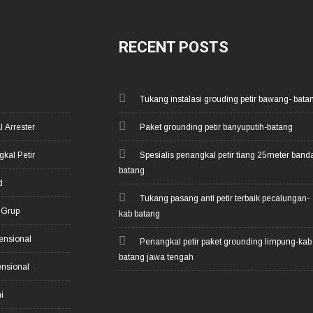
RECENT POSTS
Tukang instalasi grouding petir bawang- bata
l Arrester
Paket grounding petir banyuputih-batang
kal Petir
Spesialis penangkal petir tiang 25meter banda
batang
d
Tukang pasang anti petir terbaik pecalungan-
o Grup
kab batang
vensional
Penangkal petir paket grounding limpung-kab
batang jawa tengah
ensional
i