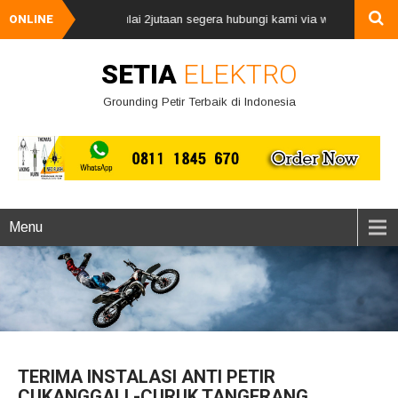
petir, harga mulai 2jutaan segera hubungi kami via whatsApp 08111845670
ONLINE
SETIA
ELEKTRO
Grounding Petir Terbaik di Indonesia
Menu
TERIMA INSTALASI ANTI PETIR
CUKANGGALI -CURUK TANGERANG