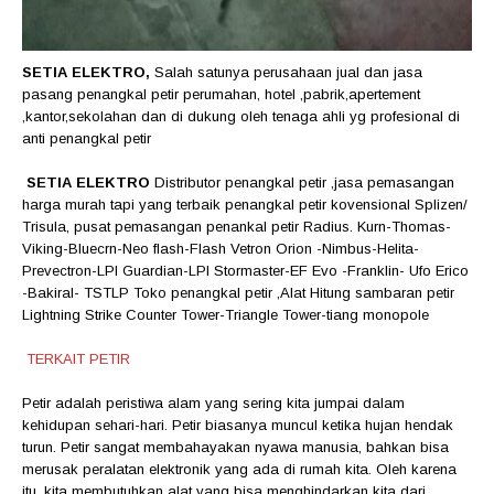
SETIA ELEKTRO,
Salah satunya perusahaan jual dan jasa
pasang penangkal petir perumahan, hotel ,pabrik,apertement
,kantor,sekolahan dan di dukung oleh tenaga ahli yg profesional di
anti penangkal petir
SETIA ELEKTRO
Distributor penangkal petir ,jasa pemasangan
harga murah tapi yang terbaik penangkal petir kovensional Splizen/
Trisula, pusat pemasangan penankal petir Radius. Kurn-Thomas-
Viking-Bluecrn-Neo flash-Flash Vetron Orion -Nimbus-Helita-
Prevectron-LPI Guardian-LPI Stormaster-EF Evo -Franklin- Ufo Erico
-Bakiral- TSTLP Toko penangkal petir ,Alat Hitung sambaran petir
Lightning Strike Counter Tower-Triangle Tower-tiang monopole
TERKAIT PETIR
Petir adalah peristiwa alam yang sering kita jumpai dalam
kehidupan sehari-hari. Petir biasanya muncul ketika hujan hendak
turun. Petir sangat membahayakan nyawa manusia, bahkan bisa
merusak peralatan elektronik yang ada di rumah kita. Oleh karena
itu, kita membutuhkan alat yang bisa menghindarkan kita dari