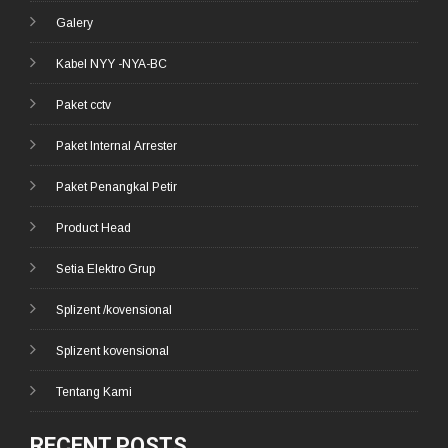
Galery
Kabel NYY -NYA-BC
Paket cctv
Paket Internal Arrester
Paket Penangkal Petir
Product Head
Setia Elektro Grup
Splizent /kovensional
Splizent kovensional
Tentang Kami
RECENT POSTS