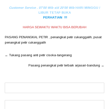
Customer Service . 07’00 Wib s/d 20’00 Wib
HARI MINGGU /
LIBUR TETAP BUKA
PERHATIAN !!!
HARGA SEWAKTU WAKTU BISA BERUBAH
PASANG PENANGKAL PETIR
,
penangkal petir cukanggalih
,
pusat
penangkal petir cukanggalih
Post
←
Tukang pasang anti petir cisoka-tangerang
navigation
Pasang penangkal petir terbaik arjasari-bandung
→