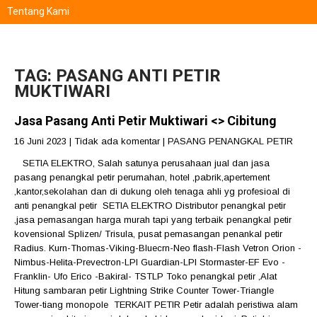
Tentang Kami
TAG: PASANG ANTI PETIR
MUKTIWARI
Jasa Pasang Anti Petir Muktiwari <> Cibitung
16 Juni 2023
|
Tidak ada komentar
|
PASANG PENANGKAL PETIR
SETIA ELEKTRO, Salah satunya perusahaan jual dan jasa
pasang penangkal petir perumahan, hotel ,pabrik,apertement
,kantor,sekolahan dan di dukung oleh tenaga ahli yg profesioal di
anti penangkal petir SETIA ELEKTRO Distributor penangkal petir
,jasa pemasangan harga murah tapi yang terbaik penangkal petir
kovensional Splizen/ Trisula, pusat pemasangan penankal petir
Radius. Kurn-Thomas-Viking-Bluecrn-Neo flash-Flash Vetron Orion -
Nimbus-Helita-Prevectron-LPI Guardian-LPI Stormaster-EF Evo -
Franklin- Ufo Erico -Bakiral- TSTLP Toko penangkal petir ,Alat
Hitung sambaran petir Lightning Strike Counter Tower-Triangle
Tower-tiang monopole TERKAIT PETIR Petir adalah peristiwa alam