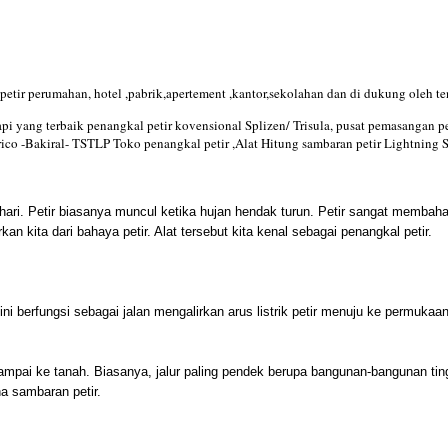
etir perumahan, hotel ,pabrik,apertement ,kantor,sekolahan dan di dukung oleh ten
api yang terbaik penangkal petir kovensional Splizen/ Trisula, pusat pemasangan 
rico -Bakiral- TSTLP Toko penangkal petir ,Alat Hitung sambaran petir Lightning 
i-hari. Petir biasanya muncul ketika hujan hendak turun. Petir sangat memb
n kita dari bahaya petir. Alat tersebut kita kenal sebagai penangkal petir.
 ini berfungsi sebagai jalan mengalirkan arus listrik petir menuju ke permuka
 sampai ke tanah. Biasanya, jalur paling pendek berupa bangunan-bangunan ti
na sambaran petir.