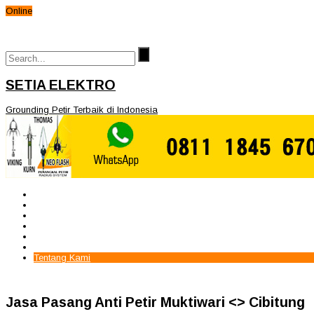
Online
SETIA ELEKTRO
Grounding Petir Terbaik di Indonesia
Beranda
Paket Penangkal Petir
Paket Internal Arrester
Paket cctv
Galery
Alamat kami
Tentang Kami
Jasa Pasang Anti Petir Muktiwari <> Cibitung