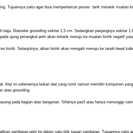
ing. Tujuannya yaitu agar bisa memperlancar proses tarik menarik muatan list
 baja. Diameter grounding sekitar 1,5 cm. Sedangkan panjangnya sekitar 1,8 
pada ujung penangkal petir akan tertarik menuju ke muatan listrik negatif ya
an listrik. Selanjutnya, aliran listrik akan mengalir menuju ke tanah lewat k
uat. Alat ini sebenarnya bukan alat yang rumit namun memiliki komponen yan
an atau grounding.
asang pada bagian atas bangunan. Sifatnya pasif atau hanya menunggu sambar
rahkan sambaran petir ke dalam satu titik tujuan sambaran. Tujuannya yaitu a