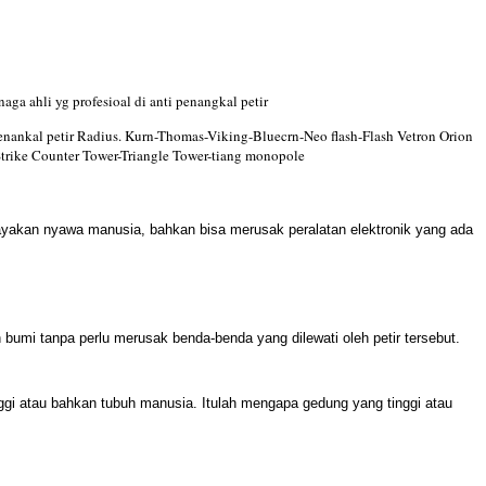
aga ahli yg profesioal di anti penangkal petir
penankal petir Radius. Kurn-Thomas-Viking-Bluecrn-Neo flash-Flash Vetron Orion
Strike Counter Tower-Triangle Tower-tiang monopole
ahayakan nyawa manusia, bahkan bisa merusak peralatan elektronik yang ada
an bumi tanpa perlu merusak benda-benda yang dilewati oleh petir tersebut.
nggi atau bahkan tubuh manusia. Itulah mengapa gedung yang tinggi atau