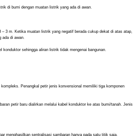
rik di bumi dengan muatan listrik yang ada di awan.
– 3 m. Ketika muatan listrik yang negatif berada cukup dekat di atas atap,
ng ada di awan.
abel konduktor sehingga aliran listrik tidak mengenai bangunan.
g kompleks. Penangkal petir jenis konvensional memiliki tiga komponen
an petir baru dialirkan melalui kabel konduktor ke atas bumi/tanah. Jenis
gar menghasilkan sentralisasi sambaran hanya pada satu titik saja.