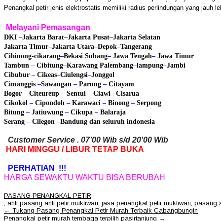
Penangkal petir jenis elektrostatis memiliki radius perlindungan yang jauh 
Melayani Pemasangan
DKI
–
Jakarta Barat
–
Jakarta Pusat
–
Jakarta Selatan
Jakarta Timur
–
Jakarta Utara
–
Depok
–
Tangerang
Cibinong
-cikarang
–
Bekasi
Subang
–
Jawa Tengah
–
Jawa Timur
Tambun
–
Cibitung
–
Karawang
Palembang
–
lampung
–
Jambi
Cibubur
–
Cikeas
–
Ciulengsi
–
Jonggol
Cimanggis
–
Sawangan
–
Parung
–
Citayam
Bogor
–
Citeureup
–
Sentul
–
Ciawi
–
Cisarua
Cikokol
–
Cipondoh
–
Karawaci
–
Binong
–
Serpong
Bitung
–
Jatiuwung
–
Cikupa
–
Balaraja
Serang
–
Cilegon
–
Bandung
dan seluruh indonesia
Customer Service . 07’00 Wib s/d 20’00 Wib
HARI MINGGU / LIBUR TETAP BUKA
PERHATIAN !!!
HARGA SEWAKTU WAKTU BISA BERUBAH
PASANG PENANGKAL PETIR
,
ahli pasang anti petir muktiwari
,
jasa penangkal petir muktiwari
,
pasang an
Post
←
Tukang Pasang Penangkal Petir Murah Terbaik Cabangbungin
navigation
Penangkal petir murah tembaga terpilih pasirtanjung
→