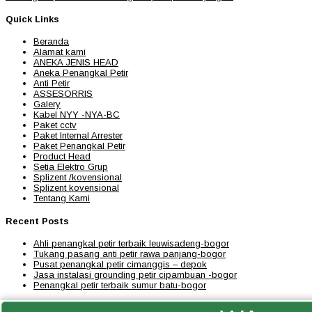
Quick Links
Beranda
Alamat kami
ANEKA JENIS HEAD
Aneka Penangkal Petir
Anti Petir
ASSESORRIS
Galery
Kabel NYY -NYA-BC
Paket cctv
Paket Internal Arrester
Paket Penangkal Petir
Product Head
Setia Elektro Grup
Splizent /kovensional
Splizent kovensional
Tentang Kami
Recent Posts
Ahli penangkal petir terbaik leuwisadeng-bogor
Tukang pasang anti petir rawa panjang-bogor
Pusat penangkal petir cimanggis – depok
Jasa instalasi grounding petir cipambuan -bogor
Penangkal petir terbaik sumur batu-bogor
Get In Touch