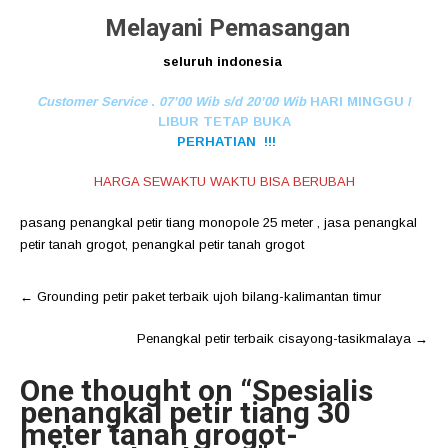
Melayani Pemasangan
seluruh indonesia
Customer Service . 07’00 Wib s/d 20’00 Wib
HARI MINGGU /
LIBUR TETAP BUKA
PERHATIAN !!!
HARGA SEWAKTU WAKTU BISA BERUBAH
pasang penangkal petir tiang monopole 25 meter
,
jasa penangkal
petir tanah grogot
,
penangkal petir tanah grogot
Post
←
Grounding petir paket terbaik ujoh bilang-kalimantan timur
navigation
Penangkal petir terbaik cisayong-tasikmalaya
→
One thought on “
Spesialis
penangkal petir tiang 30
meter tanah grogot-