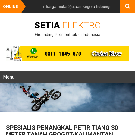
n penangkal petir, harga mulai 2jutaan segera hubungi kami via whatsAp
ONLINE
SETIA
ELEKTRO
Grounding Petir Terbaik di Indonesia
Menu
SPESIALIS PENANGKAL PETIR TIANG 30
METER TANAH GROGOT-KALIMANTAN