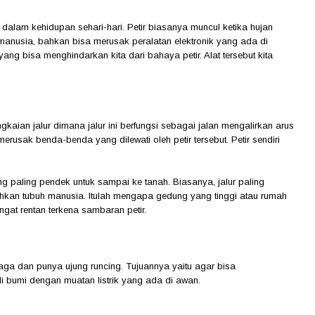
i dalam kehidupan sehari-hari. Petir biasanya muncul ketika hujan
anusia, bahkan bisa merusak peralatan elektronik yang ada di
yang bisa menghindarkan kita dari bahaya petir. Alat tersebut kita
gkaian jalur dimana jalur ini berfungsi sebagai jalan mengalirkan arus
merusak benda-benda yang dilewati oleh petir tersebut. Petir sendiri
ang paling pendek untuk sampai ke tanah. Biasanya, jalur paling
kan tubuh manusia. Itulah mengapa gedung yang tinggi atau rumah
gat rentan terkena sambaran petir.
aga dan punya ujung runcing. Tujuannya yaitu agar bisa
di bumi dengan muatan listrik yang ada di awan.