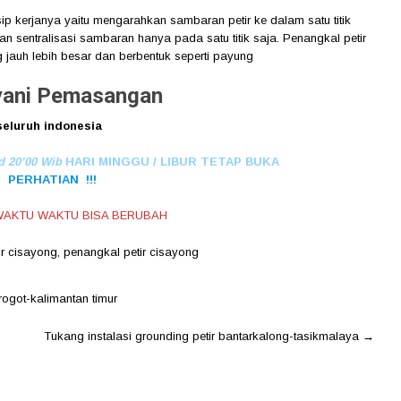
sip kerjanya yaitu mengarahkan sambaran petir ke dalam satu titik
n sentralisasi sambaran hanya pada satu titik saja. Penangkal petir
ng jauh lebih besar dan berbentuk seperti payung
ani Pemasangan
seluruh indonesia
d 20’00 Wib
HARI MINGGU / LIBUR TETAP BUKA
PERHATIAN !!!
AKTU WAKTU BISA BERUBAH
ir cisayong
,
penangkal petir cisayong
rogot-kalimantan timur
Tukang instalasi grounding petir bantarkalong-tasikmalaya
→