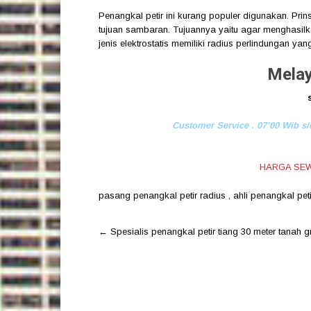
Penangkal petir ini kurang populer digunakan. Prin
tujuan sambaran. Tujuannya yaitu agar menghasilka
jenis elektrostatis memiliki radius perlindungan ya
Melay
Customer Service . 07’00 Wib s/
HARGA SEW
pasang penangkal petir radius
,
ahli penangkal pet
Post
←
Spesialis penangkal petir tiang 30 meter tanah g
navigation