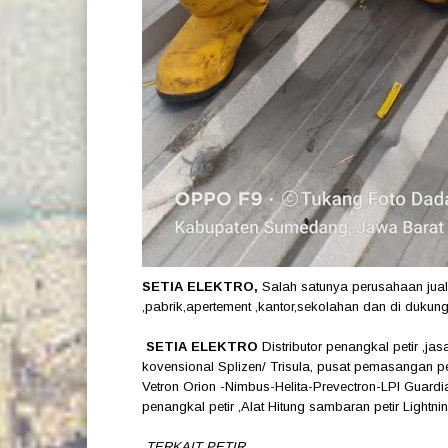
SETIA ELEKTRO,
Salah satunya perusahaan jual
,pabrik,apertement ,kantor,sekolahan dan di dukung 
SETIA ELEKTRO
Distributor penangkal petir ,j
kovensional Splizen/ Trisula, pusat pemasangan p
Vetron Orion -Nimbus-Helita-Prevectron-LPI Guardi
penangkal petir ,Alat Hitung sambaran petir Lightn
TERKAIT PETIR