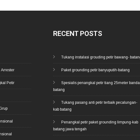
RECENT POSTS
Tukang instalasi grouding petir bawang- batan
 Arrester
Paket grounding petir banyuputih-batang
kal Petir
Spesialis penangkal petir tiang 25meter banda
batang
d
Tukang pasang anti petir terbaik pecalungan-
 Grup
kab batang
ensional
Penangkal petir paket grounding limpung-kab
batang jawa tengah
nsional