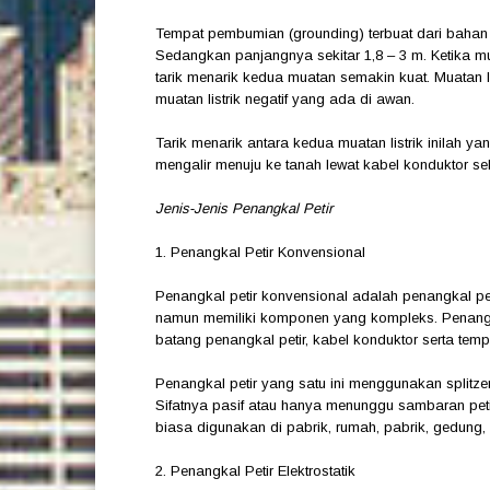
Tempat pembumian (grounding) terbuat dari bahan t
Sedangkan panjangnya sekitar 1,8 – 3 m. Ketika mu
tarik menarik kedua muatan semakin kuat. Muatan lis
muatan listrik negatif yang ada di awan.
Tarik menarik antara kedua muatan listrik inilah yang
mengalir menuju ke tanah lewat kabel konduktor se
Jenis-Jenis Penangkal Petir
1. Penangkal Petir Konvensional
Penangkal petir konvensional adalah penangkal peti
namun memiliki komponen yang kompleks. Penangkal
batang penangkal petir, kabel konduktor serta te
Penangkal petir yang satu ini menggunakan split
Sifatnya pasif atau hanya menunggu sambaran petir 
biasa digunakan di pabrik, rumah, pabrik, gedung, 
2. Penangkal Petir Elektrostatik