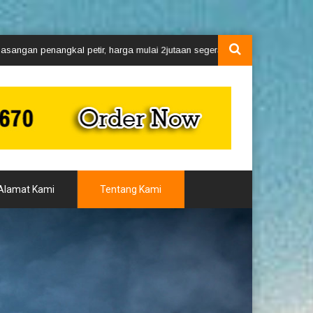
 petir, harga mulai 2jutaan segera hubungi kami via whatsApp 0811184567
Alamat Kami
Tentang Kami