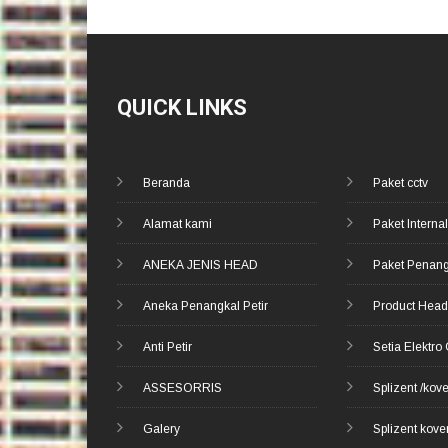
QUICK LINKS
Beranda
Paket cctv
Alamat kami
Paket Internal
ANEKA JENIS HEAD
Paket Penang
Aneka Penangkal Petir
Product Hea
Anti Petir
Setia Elektro
ASSESORRIS
Splizent /kov
Galery
Splizent kove