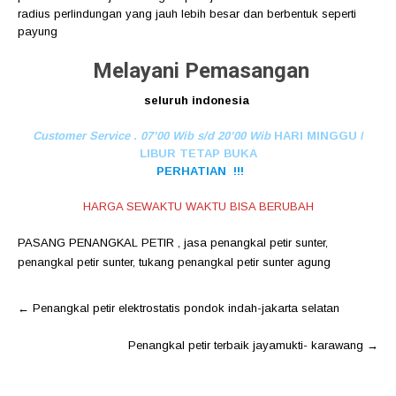
radius perlindungan yang jauh lebih besar dan berbentuk seperti
payung
Melayani Pemasangan
seluruh indonesia
Customer Service . 07’00 Wib s/d 20’00 Wib
HARI MINGGU /
LIBUR TETAP BUKA
PERHATIAN !!!
HARGA SEWAKTU WAKTU BISA BERUBAH
PASANG PENANGKAL PETIR
,
jasa penangkal petir sunter
,
penangkal petir sunter
,
tukang penangkal petir sunter agung
Post
←
Penangkal petir elektrostatis pondok indah-jakarta selatan
navigation
Penangkal petir terbaik jayamukti- karawang
→