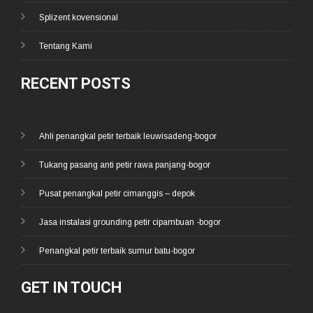
Splizent kovensional
Tentang Kami
RECENT POSTS
Ahli penangkal petir terbaik leuwisadeng-bogor
Tukang pasang anti petir rawa panjang-bogor
Pusat penangkal petir cimanggis – depok
Jasa instalasi grounding petir cipambuan -bogor
Penangkal petir terbaik sumur batu-bogor
GET IN TOUCH