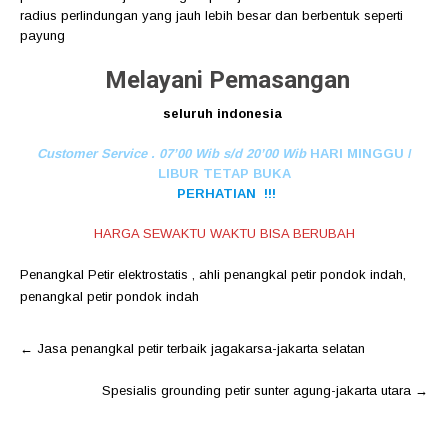
radius perlindungan yang jauh lebih besar dan berbentuk seperti
payung
Melayani Pemasangan
seluruh indonesia
Customer Service . 07’00 Wib s/d 20’00 Wib
HARI MINGGU /
LIBUR TETAP BUKA
PERHATIAN !!!
HARGA SEWAKTU WAKTU BISA BERUBAH
Penangkal Petir elektrostatis
,
ahli penangkal petir pondok indah
,
penangkal petir pondok indah
Post
←
Jasa penangkal petir terbaik jagakarsa-jakarta selatan
navigation
Spesialis grounding petir sunter agung-jakarta utara
→