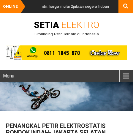
an penangkal petir, harga mulai 2jutaan segera hubungi kami via whatsA
ONLINE
SETIA
ELEKTRO
Grounding Petir Terbaik di Indonesia
Menu
PENANGKAL PETIR ELEKTROSTATIS
PONDOK INDAH-JAKARTA SELATAN