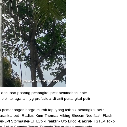
 dan jasa pasang penangkal petir perumahan, hotel
oleh tenaga ahli yg profesioal di anti penangkal petir
asa pemasangan harga murah tapi yang terbaik penangkal petir
enankal petir Radius. Kurn-Thomas-Viking-Bluecrn-Neo flash-Flash
an-LPI Stormaster-EF Evo -Franklin- Ufo Erico -Bakiral- TSTLP Toko
ing Strike Counter Tower-Triangle Tower-tiang monopole