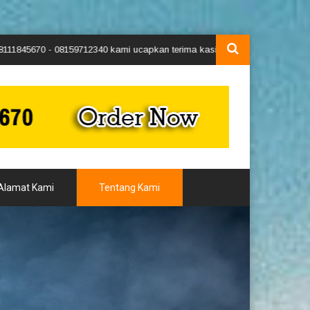
59712340 kami ucapkan terima kasih atas kunjungan anda.!!!
Alamat Kami
Tentang Kami