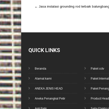
Post
←
Jasa instalasi grounding rod terbaik balungban
navigation
QUICK LINKS
Beranda
Paket cctv
Alamat kami
Paket Internal
ANEKA JENIS HEAD
Paket Penang
Aneka Penangkal Petir
Product Hea
Anti Petir
Setia Elektro