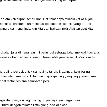
i dalam kehidupan sehari-hari. Petir biasanya muncul ketika hujan
anusia, bahkan bisa merusak peralatan elektronik yang ada di
yang bisa menghindarkan kita dari bahaya petir. Alat tersebut kita
gkaian jalur dimana jalur ini berfungsi sebagai jalan mengalirkan arus
merusak benda-benda yang dilewati oleh petir tersebut. Petir sendiri
ang paling pendek untuk sampai ke tanah. Biasanya, jalur paling
kan tubuh manusia. Itulah mengapa gedung yang tinggi atau rumah
gat rentan terkena sambaran petir.
aga dan punya ujung runcing. Tujuannya yaitu agar bisa
di bumi dengan muatan listrik yang ada di awan.