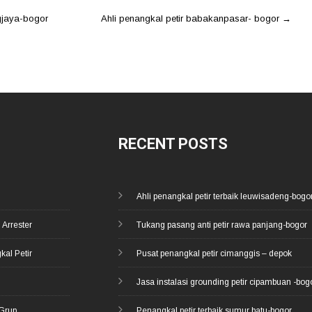
gjaya-bogor
Ahli penangkal petir babakanpasar- bogor
→
RECENT POSTS
Ahli penangkal petir terbaik leuwisadeng-bogo
 Arrester
Tukang pasang anti petir rawa panjang-bogor
kal Petir
Pusat penangkal petir cimanggis – depok
d
Jasa instalasi grounding petir cipambuan -bog
 Grup
Penangkal petir terbaik sumur batu-bogor