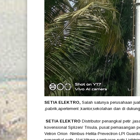
SETIA ELEKTRO,
Salah satunya perusahaan jual
,pabrik,apertement ,kantor,sekolahan dan di dukung 
SETIA ELEKTRO
Distributor penangkal petir ,j
kovensional Splizen/ Trisula, pusat pemasangan p
Vetron Orion -Nimbus-Helita-Prevectron-LPI Guardi
penangkal petir ,Alat Hitung sambaran petir Lightn