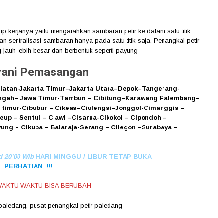
sip kerjanya yaitu mengarahkan sambaran petir ke dalam satu titik
n sentralisasi sambaran hanya pada satu titik saja. Penangkal petir
ng jauh lebih besar dan berbentuk seperti payung
ani Pemasangan
latan
-Jakarta Timur
–
Jakarta Utara
–
Depok
–
Tangerang
-
ngah
–
Jawa Timur
-Tambun
–
Cibitung
–
Karawang
Palembang
–
 timur-Cibubur
–
Cikeas
–
Ciulengsi
–
Jonggol
-Cimanggis
–
reup
–
Sentul
–
Ciawi
–
Cisarua
-Cikokol
–
Cipondoh
–
wung
–
Cikupa
–
Balaraja
-Serang
–
Cilegon
–
Surabaya
–
d 20’00 Wib
HARI MINGGU / LIBUR TETAP BUKA
PERHATIAN !!!
AKTU WAKTU BISA BERUBAH
 paledang
,
pusat penangkal petir paledang