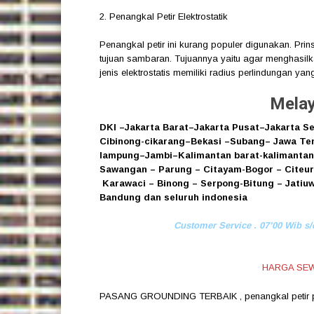
2. Penangkal Petir Elektrostatik
Penangkal petir ini kurang populer digunakan. Prin
tujuan sambaran. Tujuannya yaitu agar menghasilka
jenis elektrostatis memiliki radius perlindungan ya
Melay
DKI
–
Jakarta Barat
–
Jakarta Pusat
–
Jakarta Se
Cibinong
-cikarang
–
Bekasi
–
Subang
–
Jawa Te
lampung
–
Jambi
–
Kalimantan barat
-kalimantan
Sawangan
–
Parung
–
Citayam
-Bogor
–
Citeu
Karawaci
–
Binong
–
Serpong
-Bitung
–
Jatiu
Bandung
dan seluruh indonesia
Customer Service . 07’00 Wib s/
HARGA SEW
PASANG GROUNDING TERBAIK
,
penangkal petir