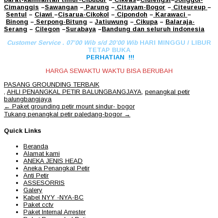
Cimanggis
–
Sawangan
–
Parung
–
Citayam
-Bogor
–
Citeureup
–
Sentul
–
Ciawi
–
Cisarua
-Cikokol
–
Cipondoh
–
Karawaci
–
Binong
–
Serpong
-Bitung
–
Jatiuwung
–
Cikupa
–
Balaraja
-
Serang
–
Cilegon
–
Surabaya
–
Bandung
dan seluruh indonesia
Customer Service . 07’00 Wib s/d 20’00 Wib
HARI MINGGU / LIBUR
TETAP BUKA
PERHATIAN !!!
HARGA SEWAKTU WAKTU BISA BERUBAH
PASANG GROUNDING TERBAIK
,
AHLI PENANGKAL PETIR BALUNGBANGJAYA
,
penangkal petir
balungbangjaya
Post
←
Paket grounding petir mount sindur- bogor
navigation
Tukang penangkal petir paledang-bogor
→
Quick Links
Beranda
Alamat kami
ANEKA JENIS HEAD
Aneka Penangkal Petir
Anti Petir
ASSESORRIS
Galery
Kabel NYY -NYA-BC
Paket cctv
Paket Internal Arrester