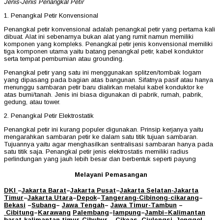
Jenis-Jenis Penangkal Petir
1. Penangkal Petir Konvensional
Penangkal petir konvensional adalah penangkal petir yang pertama kali
dibuat. Alat ini sebenarnya bukan alat yang rumit namun memiliki
komponen yang kompleks. Penangkal petir jenis konvensional memiliki
tiga komponen utama yaitu batang penangkal petir, kabel konduktor
serta tempat pembumian atau grounding.
Penangkal petir yang satu ini menggunakan splitzen/tombak logam
yang dipasang pada bagian atas bangunan. Sifatnya pasif atau hanya
menunggu sambaran petir baru dialirkan melalui kabel konduktor ke
atas bumi/tanah. Jenis ini biasa digunakan di pabrik, rumah, pabrik,
gedung, atau tower.
2. Penangkal Petir Elektrostatik
Penangkal petir ini kurang populer digunakan. Prinsip kerjanya yaitu
mengarahkan sambaran petir ke dalam satu titik tujuan sambaran.
Tujuannya yaitu agar menghasilkan sentralisasi sambaran hanya pada
satu titik saja. Penangkal petir jenis elektrostatis memiliki radius
perlindungan yang jauh lebih besar dan berbentuk seperti payung
Melayani Pemasangan
DKI
–
Jakarta Barat
–
Jakarta Pusat
–
Jakarta Selatan
-Jakarta
Timur
–
Jakarta Utara
–
Depok
–
Tangerang
-Cibinong
-cikarang
–
Bekasi
–
Subang
–
Jawa Tengah
–
Jawa Timur
-Tambun
–
Cibitung
–
Karawang
Palembang
–
lampung
–
Jambi
–
Kalimantan
barat
-kalimantan timur-Cibubur
–
Cikeas
–
Ciulengsi
–
Jonggol
-