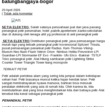
balungbangjaya-bogor
20 April 2026
|
Tidak ada komentar
SETIA ELEKTRO,
Salah satunya perusahaan jual dan jasa pasang
penangkal petir perumahan, hotel ,pabrik,apertement ,kantor,sekolahan
dan di dukung oleh tenaga ahli yg profesioal di anti penangkal petir
SETIA ELEKTRO
Distributor penangkal petir ,jasa pemasangan harga
murah tapi yang terbaik penangkal petir kovensional Splizen/ Trisula,
pusat pemasangan penankal petir Radius. Kurn-Thomas-Viking-
Bluecrn-Neo flash-Flash Vetron Orion -Nimbus-Helita-Prevectron-LPI
Guardian-LPI Stormaster-EF Evo -Franklin- Ufo Erico -Bakiral- TSTLP
Toko penangkal petir ,Alat Hitung sambaran petir Lightning Strike
Counter Tower-Triangle Tower-tiang monopole
TERKAIT PETIR
Petir adalah peristiwa alam yang sering kita jumpai dalam kehidupan
sehari-hari. Petir biasanya muncul ketika hujan hendak turun. Petir
sangat membahayakan nyawa manusia, bahkan bisa merusak
peralatan elektronik yang ada di rumah kita. Oleh karena itu, kita
membutuhkan alat yang bisa menghindarkan kita dari bahaya petir. Alat
tersebut kita kenal sebagai penangkal petir.
PENANGKAL PETIR