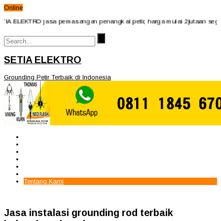
Online
IA ELEKTRO jasa pemasangan penangkal petir, harga mulai 2jutaan segera
SETIA ELEKTRO
Grounding Petir Terbaik di Indonesia
Beranda
Paket Penangkal Petir
Paket Internal Arrester
Paket cctv
Galery
Alamat kami
Tentang Kami
Jasa instalasi grounding rod terbaik