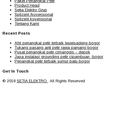
Paket Penangkal Petir
Product Head
Setia Elektro Grup
Splizent /kovensional
Splizent kovensional
Tentang Kami
Recent Posts
Ahli penangkal petir terbaik leuwisadeng-bogor
Tukang pasang anti petir rawa panjang-bogor
Pusat penangkal petir cimanggis – depok
Jasa instalasi grounding petir cipambuan -bogor
Penangkal petir terbaik sumur batu-bogor
Get In Touch
© 2018
SETIA ELEKTRO
. All Rights Reserved