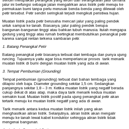
sendiri merupakan perangkat yang terdiri dari serangkaian jalur dimana
jalur ini berfungsi sebagai jalan mengalirkan arus listrik petir menuju ke
permukaan bumi tanpa perlu merusak benda-benda yang dilewati oleh
petir tersebut. Petir sendiri seringkali terjadi mengikuti peristiwa hujan.
Muatan listrik pada petir berusaha mencari jalur yang paling pendek
untuk sampai ke tanah. Biasanya, jalur paling pendek berupa
bangunan-bangunan tinggi atau bahkan tubuh manusia. Itulah mengapa
gedung yang tinggi atau rumah bertingkat membutuhkan penangkal petir
karena sangat rentan terkena sambaran petir.
1. Batang Penangkal Petir
Batang penangkal petir biasanya terbuat dari tembaga dan punya ujung
runcing. Tujuannya yaitu agar bisa memperlancar proses tarik menarik
muatan listrik di bumi dengan muatan listrik yang ada di awan.
3. Tempat Pembumian (Grounding)
Tempat pembumian (grounding) terbuat dari bahan tembaga yang
dilapisi oleh baja. Diameter grounding sekitar 1,5 cm. Sedangkan
panjangnya sekitar 1,8 – 3 m. Ketika muatan listrik yang negatif berada
cukup dekat di atas atap, maka daya tarik menarik kedua muatan
semakin kuat. Muatan listrik positif pada ujung penangkal petir akan
tertarik menuju ke muatan listrik negatif yang ada di awan.
Tarik menarik antara kedua muatan listrik inilah yang akan
menghasilkan aliran listrik. Selanjutnya, aliran listrik akan mengalir
menuju ke tanah lewat kabel konduktor sehingga aliran listrik tidak
mengenai bangunan.