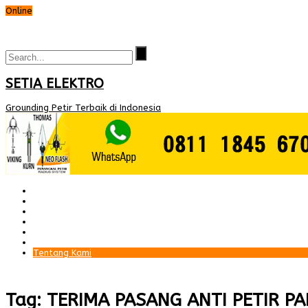
Online
SETIA ELEKTRO
Grounding Petir Terbaik di Indonesia
Beranda
Paket Penangkal Petir
Paket Internal Arrester
Paket cctv
Galery
Alamat kami
Tentang Kami
Tag: TERIMA PASANG ANTI PETIR P