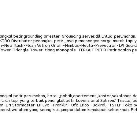
kal petir,grounding arrester, Grounding server,dll untuk perumahan, 
LEKTRO Distributor penangkal petir ,jasa pemasangan harga murah tapi y
n-Neo flash-Flash Vetron Orion -Nimbus-Helita-Prevectron-LPI Guardi
r Tower-Triangle Tower-tiang monopole TERKAIT PETIR Petir adalah per
kal petir perumahan, hotel ,pabrik,apertement ,kantor,sekolahan dan 
urah tapi yang terbaik penangkal petir kovensional Splizen/ Trisula, 
-LPI Stormaster-EF Evo -Franklin- Ufo Erico -Bakiral- TSTLP Toko pen
istiwa alam yang sering kita jumpai dalam kehidupan sehari-hari. Pet