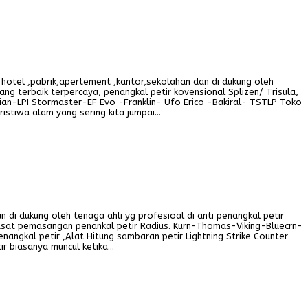
hotel ,pabrik,apertement ,kantor,sekolahan dan di dukung oleh
ang terbaik terpercaya, penangkal petir kovensional Splizen/ Trisula,
an-LPI Stormaster-EF Evo -Franklin- Ufo Erico -Bakiral- TSTLP Toko
istiwa alam yang sering kita jumpai…
di dukung oleh tenaga ahli yg profesioal di anti penangkal petir
pusat pemasangan penankal petir Radius. Kurn-Thomas-Viking-Bluecrn-
angkal petir ,Alat Hitung sambaran petir Lightning Strike Counter
ir biasanya muncul ketika…