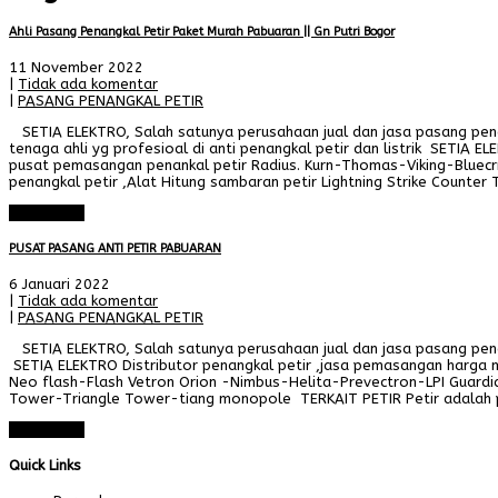
Ahli Pasang Penangkal Petir Paket Murah Pabuaran || Gn Putri Bogor
11 November 2022
|
Tidak ada komentar
|
PASANG PENANGKAL PETIR
SETIA ELEKTRO, Salah satunya perusahaan jual dan jasa pasang penang
tenaga ahli yg profesioal di anti penangkal petir dan listrik SETIA E
pusat pemasangan penankal petir Radius. Kurn-Thomas-Viking-Bluecr
penangkal petir ,Alat Hitung sambaran petir Lightning Strike Counte
Read More
PUSAT PASANG ANTI PETIR PABUARAN
6 Januari 2022
|
Tidak ada komentar
|
PASANG PENANGKAL PETIR
SETIA ELEKTRO, Salah satunya perusahaan jual dan jasa pasang penang
SETIA ELEKTRO Distributor penangkal petir ,jasa pemasangan harga m
Neo flash-Flash Vetron Orion -Nimbus-Helita-Prevectron-LPI Guardian
Tower-Triangle Tower-tiang monopole TERKAIT PETIR Petir adalah per
Read More
Quick Links