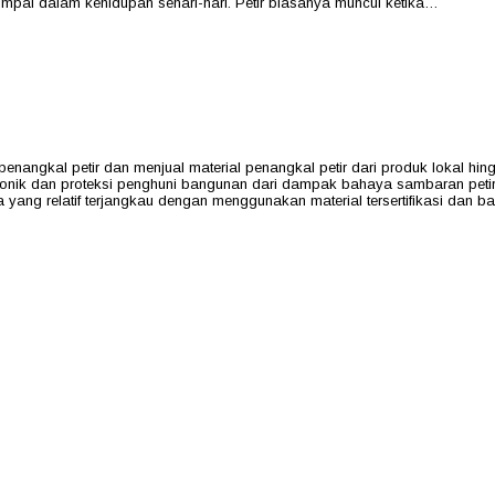
umpai dalam kehidupan sehari-hari. Petir biasanya muncul ketika…
al petir dan menjual material penangkal petir dari produk lokal hing
ktronik dan proteksi penghuni bangunan dari dampak bahaya sambaran pe
a yang relatif terjangkau dengan menggunakan material tersertifikasi dan 