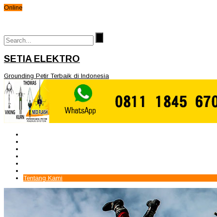
Online
SETIA ELEKTRO
Grounding Petir Terbaik di Indonesia
Beranda
Paket Penangkal Petir
Paket Internal Arrester
Paket cctv
Galery
Alamat kami
Tentang Kami