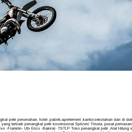
 petir perumahan, hotel ,pabrik,apertement ,kantor,sekolahan dan di dukun
yang terbaik penangkal petir kovensional Splizen/ Trisula, pusat pemasa
o -Franklin- Ufo Erico -Bakiral- TSTLP Toko penangkal petir ,Alat Hitung s