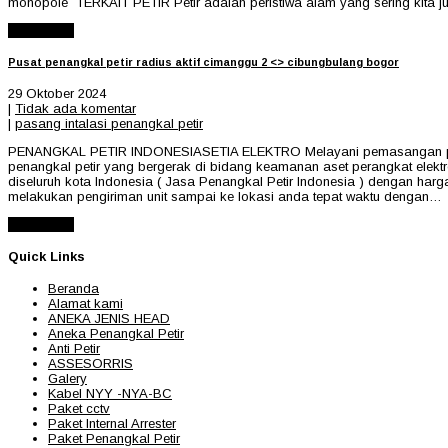
monopole TERKAIT PETIR Petir adalah peristiwa alam yang sering kita j
Read More
Pusat penangkal petir radius aktif cimanggu 2 <> cibungbulang bogor
29 Oktober 2024
|
Tidak ada komentar
|
pasang intalasi penangkal petir
PENANGKAL PETIR INDONESIASETIA ELEKTRO Melayani pemasangan penangk
penangkal petir yang bergerak di bidang keamanan aset perangkat ele
diseluruh kota Indonesia ( Jasa Penangkal Petir Indonesia ) dengan harg
melakukan pengiriman unit sampai ke lokasi anda tepat waktu dengan…
Read More
Quick Links
Beranda
Alamat kami
ANEKA JENIS HEAD
Aneka Penangkal Petir
Anti Petir
ASSESORRIS
Galery
Kabel NYY -NYA-BC
Paket cctv
Paket Internal Arrester
Paket Penangkal Petir