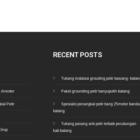
RECENT POSTS
Tukang instalasi grouding petir bawang- batan
 Arrester
Paket grounding petir banyuputih-batang
kal Petir
Spesialis penangkal petir tiang 25meter banda
batang
d
Tukang pasang anti petir terbaik pecalungan-
 Grup
kab batang