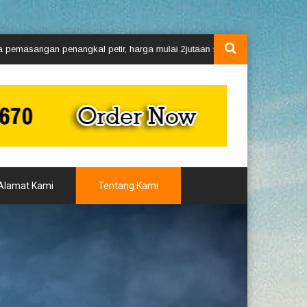
ngan penangkal petir, harga mulai 2jutaan segera hubungi kami via what
Alamat Kami
Tentang Kami