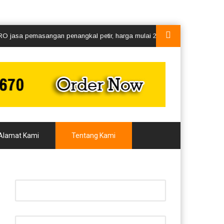
sa pemasangan penangkal petir, harga mulai 2jutaan segera hubungi kami
Alamat Kami
Tentang Kami