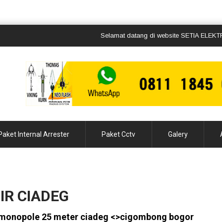
Selamat datang di website SETIA ELEKTRO ja
Paket Internal Arrester
Paket Cctv
Galery
IR CIADEG
r monopole 25 meter ciadeg <>cigombong bogor