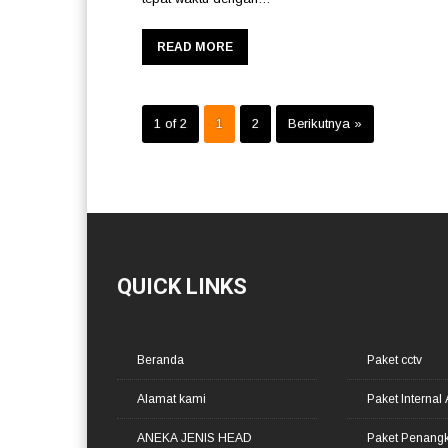
READ MORE
1 of 2
1
2
Berikutnya »
QUICK LINKS
Beranda
Paket cctv
Alamat kami
Paket Internal 
ANEKA JENIS HEAD
Paket Penangka