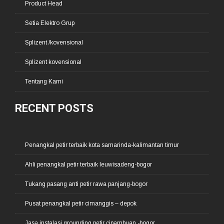
Product Head
Setia Elektro Grup
Splizent /kovensional
Splizent kovensional
Tentang Kami
RECENT POSTS
Penangkal petir terbaik kota samarinda-kalimantan timur
Ahli penangkal petir terbaik leuwisadeng-bogor
Tukang pasang anti petir rawa panjang-bogor
Pusat penangkal petir cimanggis – depok
Jasa instalasi grounding petir cipambuan -bogor