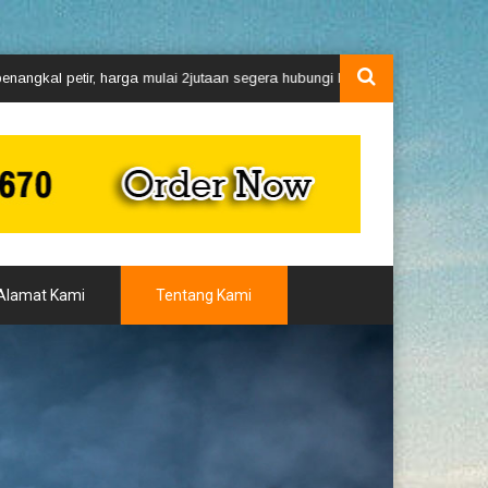
petir, harga mulai 2jutaan segera hubungi kami via whatsApp 0811184567
Alamat Kami
Tentang Kami