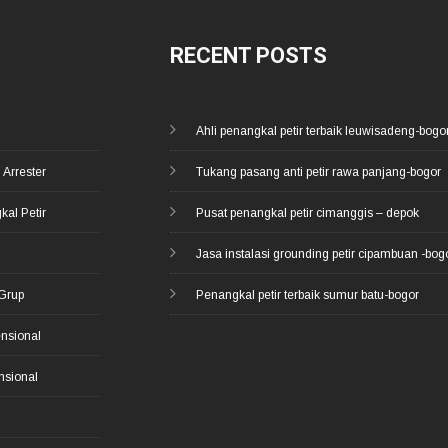
RECENT POSTS
Ahli penangkal petir terbaik leuwisadeng-bogo
 Arrester
Tukang pasang anti petir rawa panjang-bogor
kal Petir
Pusat penangkal petir cimanggis – depok
d
Jasa instalasi grounding petir cipambuan -bog
 Grup
Penangkal petir terbaik sumur batu-bogor
ensional
nsional
i