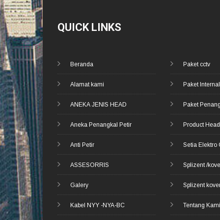
QUICK LINKS
Beranda
Paket cctv
Alamat kami
Paket Internal
ANEKA JENIS HEAD
Paket Penang
Aneka Penangkal Petir
Product Hea
Anti Petir
Setia Elektro
ASSESORRIS
Splizent /kov
Galery
Splizent kove
Kabel NYY -NYA-BC
Tentang Kam