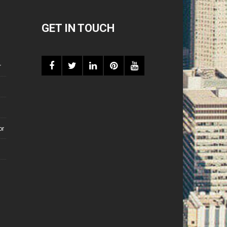
GET IN TOUCH
r
or