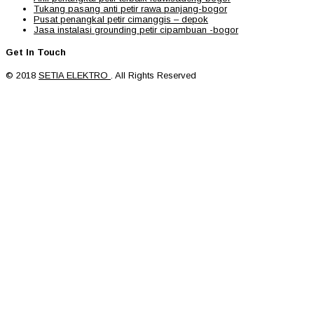
Tukang pasang anti petir rawa panjang-bogor
Pusat penangkal petir cimanggis – depok
Jasa instalasi grounding petir cipambuan -bogor
Get In Touch
© 2018
SETIA ELEKTRO
. All Rights Reserved