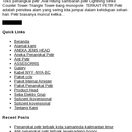
Toko penangkal petir ,Alat Hitung sambaran petir Lightning Strike
Counter Tower-Triangle Tower-tiang monopole TERKAIT PETIR Petir
adalah peristiwa alam yang sering kita jumpai dalam kehidupan sehari-
hari. Petir biasanya muncul ketika…
Read More
Quick Links
Beranda
Alamat kami
ANEKA JENIS HEAD
Aneka Penangkal Petir
Anti Petir
ASSESORRIS
Galery
Kabel NYY -NYA-BC
Paket cctv
Paket Internal Arrester
Paket Penangkal Petir
Product Head
Setia Elektro Grup
Splizent /kovensional
Splizent kovensional
Tentang Kami
Recent Posts
Penangkal petir terbaik kota samarinda-kalimantan timur
Ahli penangkal petir terbaik leuwisadeng-bogor