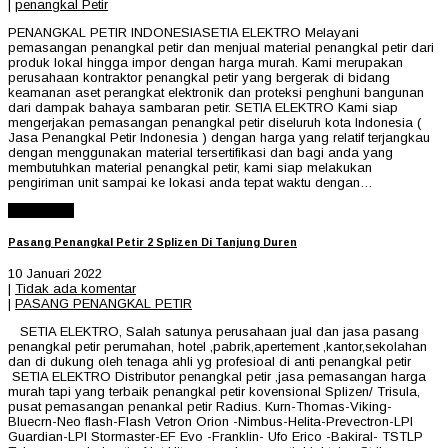
|
penangkal Petir
PENANGKAL PETIR INDONESIASETIA ELEKTRO Melayani
pemasangan penangkal petir dan menjual material penangkal petir dari
produk lokal hingga impor dengan harga murah. Kami merupakan
perusahaan kontraktor penangkal petir yang bergerak di bidang
keamanan aset perangkat elektronik dan proteksi penghuni bangunan
dari dampak bahaya sambaran petir. SETIA ELEKTRO Kami siap
mengerjakan pemasangan penangkal petir diseluruh kota Indonesia (
Jasa Penangkal Petir Indonesia ) dengan harga yang relatif terjangkau
dengan menggunakan material tersertifikasi dan bagi anda yang
membutuhkan material penangkal petir, kami siap melakukan
pengiriman unit sampai ke lokasi anda tepat waktu dengan…
Read More
Pasang Penangkal Petir 2 Splizen Di Tanjung Duren
10 Januari 2022
|
Tidak ada komentar
|
PASANG PENANGKAL PETIR
SETIA ELEKTRO, Salah satunya perusahaan jual dan jasa pasang
penangkal petir perumahan, hotel ,pabrik,apertement ,kantor,sekolahan
dan di dukung oleh tenaga ahli yg profesioal di anti penangkal petir
SETIA ELEKTRO Distributor penangkal petir ,jasa pemasangan harga
murah tapi yang terbaik penangkal petir kovensional Splizen/ Trisula,
pusat pemasangan penankal petir Radius. Kurn-Thomas-Viking-
Bluecrn-Neo flash-Flash Vetron Orion -Nimbus-Helita-Prevectron-LPI
Guardian-LPI Stormaster-EF Evo -Franklin- Ufo Erico -Bakiral- TSTLP