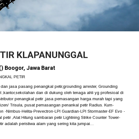
ETIR KLAPANUNGGAL
() Boogor, Jawa Barat
NGKAL PETIR
n jasa pasang penangkal petir,grounding arrester, Grounding
t ,kantor,sekolahan dan di dukung oleh tenaga ahli yg profesioal di
stributor penangkal petir ,jasa pemasangan harga murah tapi yang
lizen/ Trisula, pusat pemasangan penankal petir Radius. Kurn-
on -Nimbus-Helita-Prevectron-LPI Guardian-LPI Stormaster-EF Evo -
petir ,Alat Hitung sambaran petir Lightning Strike Counter Tower-
r adalah peristiwa alam yang sering kita jumpai…