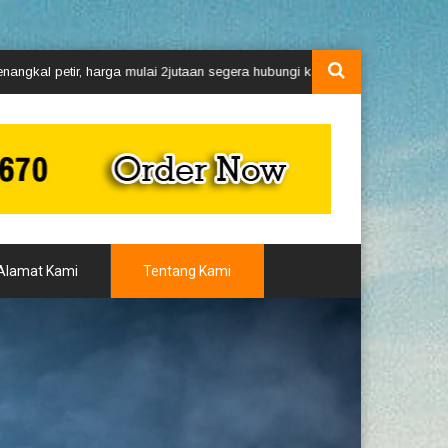
etir, harga mulai 2jutaan segera hubungi kami via whatsApp 08111845670
Alamat Kami
Tentang Kami