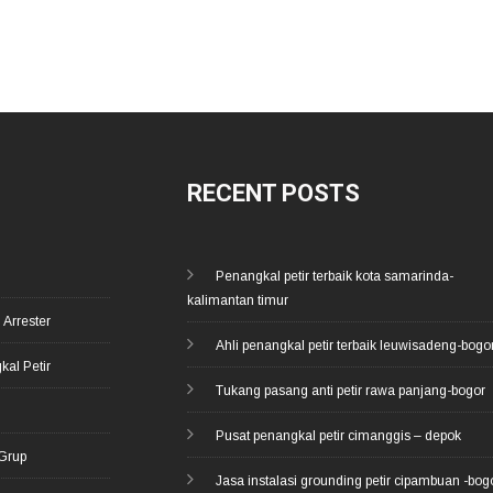
RECENT POSTS
Penangkal petir terbaik kota samarinda-
kalimantan timur
 Arrester
Ahli penangkal petir terbaik leuwisadeng-bogo
kal Petir
Tukang pasang anti petir rawa panjang-bogor
d
Pusat penangkal petir cimanggis – depok
 Grup
Jasa instalasi grounding petir cipambuan -bog