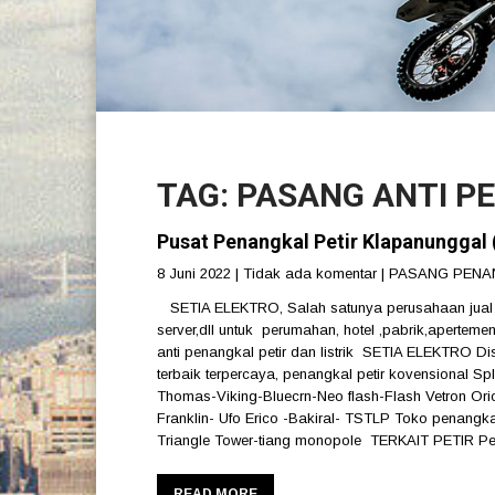
TAG: PASANG ANTI P
Pusat Penangkal Petir Klapanunggal 
8 Juni 2022
|
Tidak ada komentar
|
PASANG PENA
SETIA ELEKTRO, Salah satunya perusahaan jual da
server,dll untuk perumahan, hotel ,pabrik,apertemen
anti penangkal petir dan listrik SETIA ELEKTRO Di
terbaik terpercaya, penangkal petir kovensional Sp
Thomas-Viking-Bluecrn-Neo flash-Flash Vetron Ori
Franklin- Ufo Erico -Bakiral- TSTLP Toko penangkal 
Triangle Tower-tiang monopole TERKAIT PETIR Peti
READ MORE