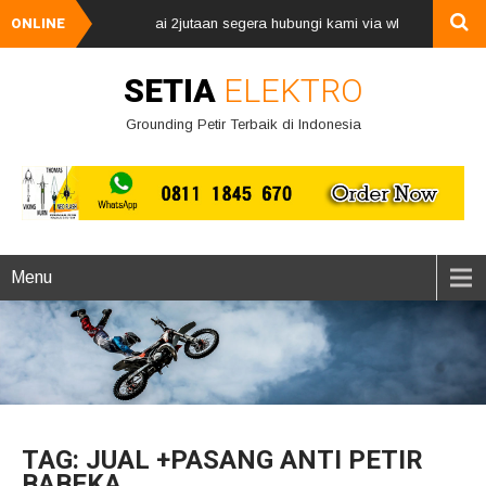
al petir, harga mulai 2jutaan segera hubungi kami via whatsApp 0811184
ONLINE
SETIA
ELEKTRO
Grounding Petir Terbaik di Indonesia
Menu
TAG: JUAL +PASANG ANTI PETIR
BABEKA