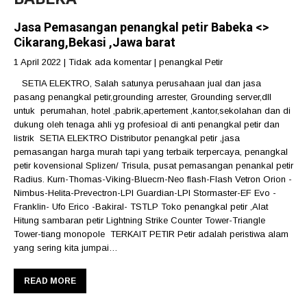
Jasa Pemasangan penangkal petir Babeka <>
Cikarang,Bekasi ,Jawa barat
1 April 2022
|
Tidak ada komentar
|
penangkal Petir
SETIA ELEKTRO, Salah satunya perusahaan jual dan jasa
pasang penangkal petir,grounding arrester, Grounding server,dll
untuk perumahan, hotel ,pabrik,apertement ,kantor,sekolahan dan di
dukung oleh tenaga ahli yg profesioal di anti penangkal petir dan
listrik SETIA ELEKTRO Distributor penangkal petir ,jasa
pemasangan harga murah tapi yang terbaik terpercaya, penangkal
petir kovensional Splizen/ Trisula, pusat pemasangan penankal petir
Radius. Kurn-Thomas-Viking-Bluecrn-Neo flash-Flash Vetron Orion -
Nimbus-Helita-Prevectron-LPI Guardian-LPI Stormaster-EF Evo -
Franklin- Ufo Erico -Bakiral- TSTLP Toko penangkal petir ,Alat
Hitung sambaran petir Lightning Strike Counter Tower-Triangle
Tower-tiang monopole TERKAIT PETIR Petir adalah peristiwa alam
yang sering kita jumpai…
READ MORE