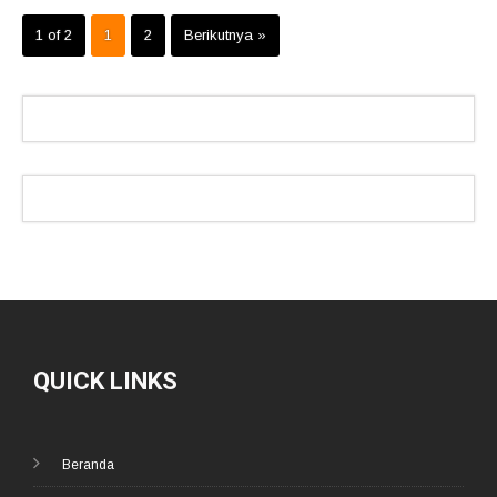
1 of 2
1
2
Berikutnya »
QUICK LINKS
Beranda