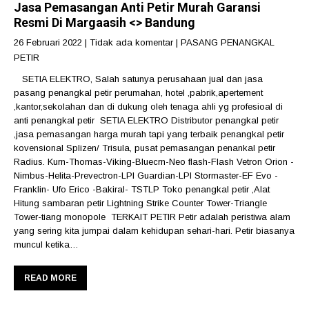
Jasa Pemasangan Anti Petir Murah Garansi
Resmi Di Margaasih <> Bandung
26 Februari 2022
|
Tidak ada komentar
|
PASANG PENANGKAL
PETIR
SETIA ELEKTRO, Salah satunya perusahaan jual dan jasa
pasang penangkal petir perumahan, hotel ,pabrik,apertement
,kantor,sekolahan dan di dukung oleh tenaga ahli yg profesioal di
anti penangkal petir SETIA ELEKTRO Distributor penangkal petir
,jasa pemasangan harga murah tapi yang terbaik penangkal petir
kovensional Splizen/ Trisula, pusat pemasangan penankal petir
Radius. Kurn-Thomas-Viking-Bluecrn-Neo flash-Flash Vetron Orion -
Nimbus-Helita-Prevectron-LPI Guardian-LPI Stormaster-EF Evo -
Franklin- Ufo Erico -Bakiral- TSTLP Toko penangkal petir ,Alat
Hitung sambaran petir Lightning Strike Counter Tower-Triangle
Tower-tiang monopole TERKAIT PETIR Petir adalah peristiwa alam
yang sering kita jumpai dalam kehidupan sehari-hari. Petir biasanya
muncul ketika…
READ MORE