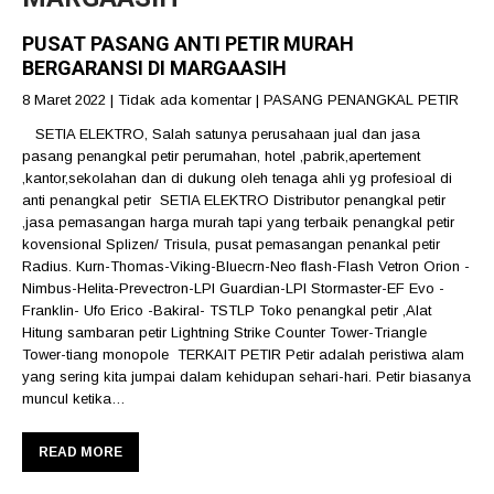
PUSAT PASANG ANTI PETIR MURAH
BERGARANSI DI MARGAASIH
8 Maret 2022
|
Tidak ada komentar
|
PASANG PENANGKAL PETIR
SETIA ELEKTRO, Salah satunya perusahaan jual dan jasa
pasang penangkal petir perumahan, hotel ,pabrik,apertement
,kantor,sekolahan dan di dukung oleh tenaga ahli yg profesioal di
anti penangkal petir SETIA ELEKTRO Distributor penangkal petir
,jasa pemasangan harga murah tapi yang terbaik penangkal petir
kovensional Splizen/ Trisula, pusat pemasangan penankal petir
Radius. Kurn-Thomas-Viking-Bluecrn-Neo flash-Flash Vetron Orion -
Nimbus-Helita-Prevectron-LPI Guardian-LPI Stormaster-EF Evo -
Franklin- Ufo Erico -Bakiral- TSTLP Toko penangkal petir ,Alat
Hitung sambaran petir Lightning Strike Counter Tower-Triangle
Tower-tiang monopole TERKAIT PETIR Petir adalah peristiwa alam
yang sering kita jumpai dalam kehidupan sehari-hari. Petir biasanya
muncul ketika…
READ MORE