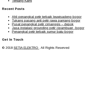
Tentang Kami
Recent Posts
Ahli penangkal petir terbaik leuwisadeng-bogor
Tukang pasang anti petir rawa panjang-bogor
Pusat penangkal petir cimanggis – depok
Jasa instalasi grounding petir cipambuan -bogor
Penangkal petir terbaik sumur batu-bogor
Get In Touch
© 2018
SETIA ELEKTRO
. All Rights Reserved