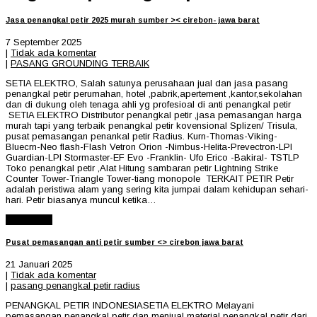
Jasa penangkal petir 2025 murah sumber >< cirebon- jawa barat
7 September 2025
|
Tidak ada komentar
|
PASANG GROUNDING TERBAIK
SETIA ELEKTRO, Salah satunya perusahaan jual dan jasa pasang
penangkal petir perumahan, hotel ,pabrik,apertement ,kantor,sekolahan
dan di dukung oleh tenaga ahli yg profesioal di anti penangkal petir
SETIA ELEKTRO Distributor penangkal petir ,jasa pemasangan harga
murah tapi yang terbaik penangkal petir kovensional Splizen/ Trisula,
pusat pemasangan penankal petir Radius. Kurn-Thomas-Viking-
Bluecrn-Neo flash-Flash Vetron Orion -Nimbus-Helita-Prevectron-LPI
Guardian-LPI Stormaster-EF Evo -Franklin- Ufo Erico -Bakiral- TSTLP
Toko penangkal petir ,Alat Hitung sambaran petir Lightning Strike
Counter Tower-Triangle Tower-tiang monopole TERKAIT PETIR Petir
adalah peristiwa alam yang sering kita jumpai dalam kehidupan sehari-
hari. Petir biasanya muncul ketika…
Read More
Pusat pemasangan anti petir sumber <> cirebon jawa barat
21 Januari 2025
|
Tidak ada komentar
|
pasang penangkal petir radius
PENANGKAL PETIR INDONESIASETIA ELEKTRO Melayani
pemasangan penangkal petir dan menjual material penangkal petir dari