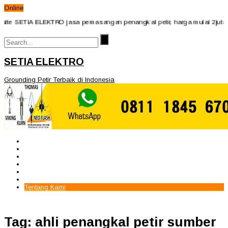
Online
ite SETIA ELEKTRO jasa pemasangan penangkal petir, harga mulai 2jutaan
SETIA ELEKTRO
Grounding Petir Terbaik di Indonesia
Beranda
Paket Penangkal Petir
Paket Internal Arrester
Paket cctv
Galery
Alamat kami
Tentang Kami
Tag: ahli penangkal petir sumber