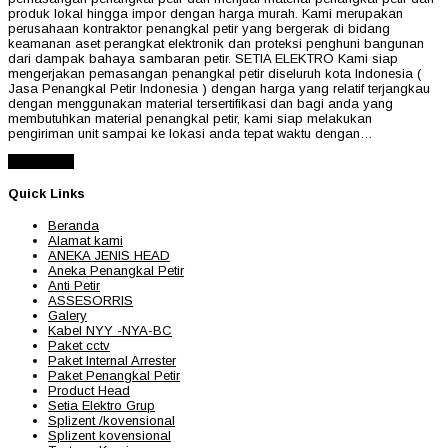
produk lokal hingga impor dengan harga murah. Kami merupakan
perusahaan kontraktor penangkal petir yang bergerak di bidang
keamanan aset perangkat elektronik dan proteksi penghuni bangunan
dari dampak bahaya sambaran petir. SETIA ELEKTRO Kami siap
mengerjakan pemasangan penangkal petir diseluruh kota Indonesia (
Jasa Penangkal Petir Indonesia ) dengan harga yang relatif terjangkau
dengan menggunakan material tersertifikasi dan bagi anda yang
membutuhkan material penangkal petir, kami siap melakukan
pengiriman unit sampai ke lokasi anda tepat waktu dengan…
Read More
Quick Links
Beranda
Alamat kami
ANEKA JENIS HEAD
Aneka Penangkal Petir
Anti Petir
ASSESORRIS
Galery
Kabel NYY -NYA-BC
Paket cctv
Paket Internal Arrester
Paket Penangkal Petir
Product Head
Setia Elektro Grup
Splizent /kovensional
Splizent kovensional