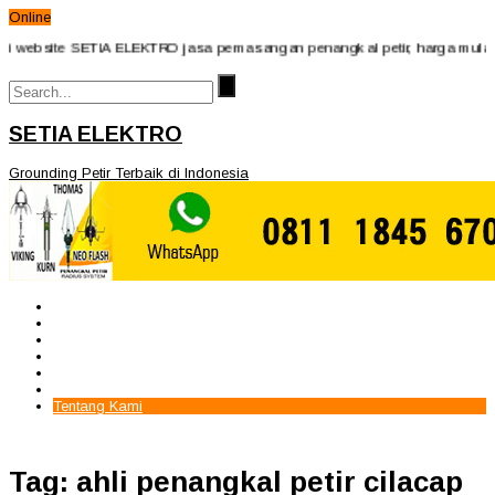
Online
 website SETIA ELEKTRO jasa pemasangan penangkal petir, harga mulai 2j
SETIA ELEKTRO
Grounding Petir Terbaik di Indonesia
Beranda
Paket Penangkal Petir
Paket Internal Arrester
Paket cctv
Galery
Alamat kami
Tentang Kami
Tag: ahli penangkal petir cilacap