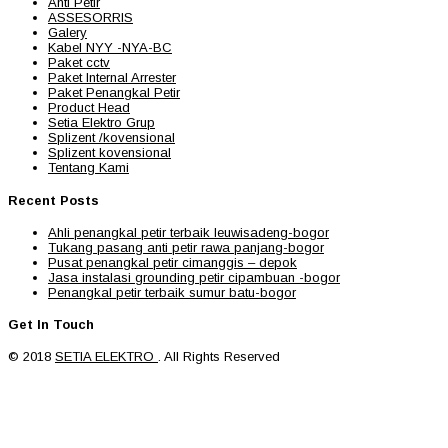
Anti Petir
ASSESORRIS
Galery
Kabel NYY -NYA-BC
Paket cctv
Paket Internal Arrester
Paket Penangkal Petir
Product Head
Setia Elektro Grup
Splizent /kovensional
Splizent kovensional
Tentang Kami
Recent Posts
Ahli penangkal petir terbaik leuwisadeng-bogor
Tukang pasang anti petir rawa panjang-bogor
Pusat penangkal petir cimanggis – depok
Jasa instalasi grounding petir cipambuan -bogor
Penangkal petir terbaik sumur batu-bogor
Get In Touch
© 2018
SETIA ELEKTRO
. All Rights Reserved