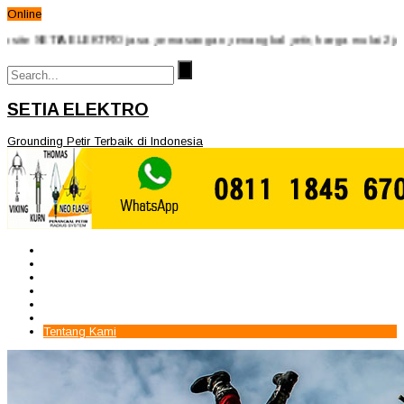
Online
SETIA ELEKTRO jasa pemasangan penangkal petir, harga mulai 2jutaan seg
SETIA ELEKTRO
Grounding Petir Terbaik di Indonesia
Beranda
Paket Penangkal Petir
Paket Internal Arrester
Paket cctv
Galery
Alamat kami
Tentang Kami