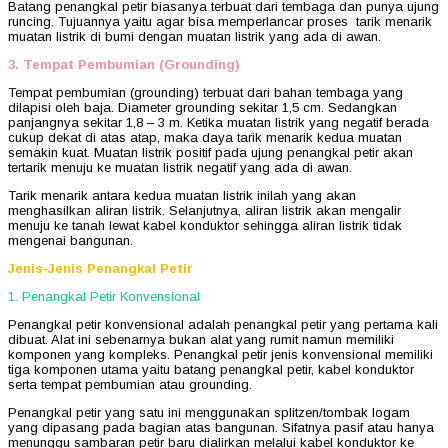
Batang penangkal petir biasanya terbuat dari tembaga dan punya ujung
runcing. Tujuannya yaitu agar bisa memperlancar proses tarik menarik
muatan listrik di bumi dengan muatan listrik yang ada di awan.
3. Tempat Pembumian (Grounding)
Tempat pembumian (grounding) terbuat dari bahan tembaga yang
dilapisi oleh baja. Diameter grounding sekitar 1,5 cm. Sedangkan
panjangnya sekitar 1,8 – 3 m. Ketika muatan listrik yang negatif berada
cukup dekat di atas atap, maka daya tarik menarik kedua muatan
semakin kuat. Muatan listrik positif pada ujung penangkal petir akan
tertarik menuju ke muatan listrik negatif yang ada di awan.
Tarik menarik antara kedua muatan listrik inilah yang akan
menghasilkan aliran listrik. Selanjutnya, aliran listrik akan mengalir
menuju ke tanah lewat kabel konduktor sehingga aliran listrik tidak
mengenai bangunan.
Jenis-Jenis Penangkal Petir
1. Penangkal Petir Konvensional
Penangkal petir konvensional adalah penangkal petir yang pertama kali
dibuat. Alat ini sebenarnya bukan alat yang rumit namun memiliki
komponen yang kompleks. Penangkal petir jenis konvensional memiliki
tiga komponen utama yaitu batang penangkal petir, kabel konduktor
serta tempat pembumian atau grounding.
Penangkal petir yang satu ini menggunakan splitzen/tombak logam
yang dipasang pada bagian atas bangunan. Sifatnya pasif atau hanya
menunggu sambaran petir baru dialirkan melalui kabel konduktor ke