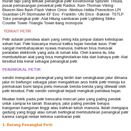
murah tapi yang terbaik penangkal petir kovensional Splizen/ Trisula,
pusat pemasangan penankal petir Radius. Kurn-Thomas-Viking-
Bluecrn-Neo flash-Flash Vetron Orion -Nimbus-Helita-Prevectron-LPI
Guardian-LPI Stormaster-EF Evo -Franklin- Ufo Erico -Bakiral- TSTLP
Toko penangkal petir ,Alat Hitung sambaran petir Lightning Strike
Counter Tower-Triangle Tower-tiang monopole
TERKAIT PETIR
Petir adalah peristiwa alam yang sering kita jumpai dalam kehidupan
sehari-hari. Petir biasanya muncul ketika hujan hendak turun. Petir
sangat membahayakan nyawa manusia, bahkan bisa merusak
peralatan elektronik yang ada di rumah kita. Oleh karena itu, kita
membutuhkan alat yang bisa menghindarkan kita dari bahaya petir. Alat
tersebut kita kenal sebagai penangkal petir.
PENANGKAL PETIR
sendiri merupakan perangkat yang terdiri dari serangkaian jalur dimana
jalur ini berfungsi sebagai jalan mengalirkan arus listrik petir menuju ke
permukaan bumi tanpa perlu merusak benda-benda yang dilewati oleh
petir tersebut. Petir sendiri seringkali terjadi mengikuti peristiwa hujan.
Muatan listrik pada petir berusaha mencari jalur yang paling pendek
untuk sampai ke tanah. Biasanya, jalur paling pendek berupa
bangunan-bangunan tinggi atau bahkan tubuh manusia. Itulah mengapa
gedung yang tinggi atau rumah bertingkat membutuhkan penangkal petir
karena sangat rentan terkena sambaran petir.
1. Batang Penangkal Petir