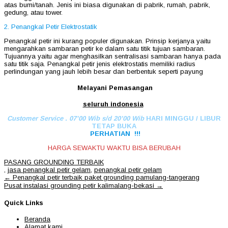
atas bumi/tanah. Jenis ini biasa digunakan di pabrik, rumah, pabrik,
gedung, atau tower.
2. Penangkal Petir Elektrostatik
Penangkal petir ini kurang populer digunakan. Prinsip kerjanya yaitu
mengarahkan sambaran petir ke dalam satu titik tujuan sambaran.
Tujuannya yaitu agar menghasilkan sentralisasi sambaran hanya pada
satu titik saja. Penangkal petir jenis elektrostatis memiliki radius
perlindungan yang jauh lebih besar dan berbentuk seperti payung
Melayani Pemasangan
seluruh indonesia
Customer Service . 07’00 Wib s/d 20’00 Wib
HARI MINGGU / LIBUR
TETAP BUKA
PERHATIAN !!!
HARGA SEWAKTU WAKTU BISA BERUBAH
PASANG GROUNDING TERBAIK
,
jasa penangkal petir gelam
,
penangkal petir gelam
Post
←
Penangkal petir terbaik paket grounding pamulang-tangerang
navigation
Pusat instalasi grounding petir kalimalang-bekasi
→
Quick Links
Beranda
Alamat kami