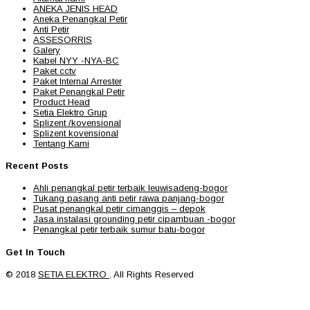
ANEKA JENIS HEAD
Aneka Penangkal Petir
Anti Petir
ASSESORRIS
Galery
Kabel NYY -NYA-BC
Paket cctv
Paket Internal Arrester
Paket Penangkal Petir
Product Head
Setia Elektro Grup
Splizent /kovensional
Splizent kovensional
Tentang Kami
Recent Posts
Ahli penangkal petir terbaik leuwisadeng-bogor
Tukang pasang anti petir rawa panjang-bogor
Pusat penangkal petir cimanggis – depok
Jasa instalasi grounding petir cipambuan -bogor
Penangkal petir terbaik sumur batu-bogor
Get In Touch
© 2018
SETIA ELEKTRO
. All Rights Reserved