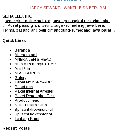
HARGA SEWAKTU WAKTU BISA BERUBAH
SETIA ELEKTRO
,
penangkal petir cimalaka
,
pusat penangkal petir cimalaka
Post
←
Pusat pasang anti petir cibugel-sumedang jawa barat
navigation
Terima pasang anti petir cimanggung-sumedang jawa barat
→
Quick Links
Beranda
Alamat kami
ANEKA JENIS HEAD
Aneka Penangkal Petir
Anti Petir
ASSESORRIS
Galery
Kabel NYY -NYA-BC
Paket cctv
Paket Internal Arrester
Paket Penangkal Petir
Product Head
Setia Elektro Grup
Splizent /kovensional
Splizent kovensional
Tentang Kami
Recent Posts