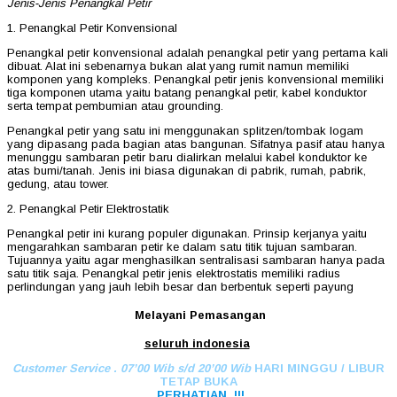
Jenis-Jenis Penangkal Petir
1. Penangkal Petir Konvensional
Penangkal petir konvensional adalah penangkal petir yang pertama kali
dibuat. Alat ini sebenarnya bukan alat yang rumit namun memiliki
komponen yang kompleks. Penangkal petir jenis konvensional memiliki
tiga komponen utama yaitu batang penangkal petir, kabel konduktor
serta tempat pembumian atau grounding.
Penangkal petir yang satu ini menggunakan splitzen/tombak logam
yang dipasang pada bagian atas bangunan. Sifatnya pasif atau hanya
menunggu sambaran petir baru dialirkan melalui kabel konduktor ke
atas bumi/tanah. Jenis ini biasa digunakan di pabrik, rumah, pabrik,
gedung, atau tower.
2. Penangkal Petir Elektrostatik
Penangkal petir ini kurang populer digunakan. Prinsip kerjanya yaitu
mengarahkan sambaran petir ke dalam satu titik tujuan sambaran.
Tujuannya yaitu agar menghasilkan sentralisasi sambaran hanya pada
satu titik saja. Penangkal petir jenis elektrostatis memiliki radius
perlindungan yang jauh lebih besar dan berbentuk seperti payung
Melayani Pemasangan
seluruh indonesia
Customer Service . 07’00 Wib s/d 20’00 Wib
HARI MINGGU / LIBUR
TETAP BUKA
PERHATIAN !!!