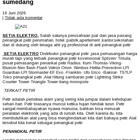
sumedang
16 Juni 2026
|
Tidak ada komentar
SETIA ELEKTRO,
Salah satunya perusahaan jual dan jasa pasang
penangkal petir perumahan, hotel ,pabrik,apertement ,kantor,sekolahan
dan di dukung oleh tenaga ahli yg profesional di anti penangkal petir
SETIA ELEKTRO
Distributor penangkal petir ,jasa pemasangan harga
murah tapi yang terbaik penangkal petir kovensional Splizen/ Trisula,
pusat pemasangan penankal petir Radius. Kurn-Thomas-Viking-
Bluecrn-Neo flash-Flash Vetron Orion -Nimbus-Helita-Prevectron-LPI
Guardian-LPI Stormaster-EF Evo -Franklin- Ufo Erico -Bakiral- TSTLP
Toko penangkal petir ,Alat Hitung sambaran petir Lightning Strike
Counter Tower-Triangle Tower-tiang monopole
TERKAIT PETIR
Petir adalah peristiwa alam yang sering kita jumpai dalam kehidupan
sehari-hari. Petir biasanya muncul ketika hujan hendak turun. Petir
sangat membahayakan nyawa manusia, bahkan bisa merusak
peralatan elektronik yang ada di rumah kita. Oleh karena itu, kita
membutuhkan alat yang bisa menghindarkan kita dari bahaya petir. Alat
tersebut kita kenal sebagai penangkal petir.
PENANGKAL PETIR