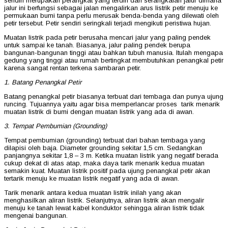
sendiri merupakan perangkat yang terdiri dari serangkaian jalur dimana
jalur ini berfungsi sebagai jalan mengalirkan arus listrik petir menuju ke
permukaan bumi tanpa perlu merusak benda-benda yang dilewati oleh
petir tersebut. Petir sendiri seringkali terjadi mengikuti peristiwa hujan.
Muatan listrik pada petir berusaha mencari jalur yang paling pendek
untuk sampai ke tanah. Biasanya, jalur paling pendek berupa
bangunan-bangunan tinggi atau bahkan tubuh manusia. Itulah mengapa
gedung yang tinggi atau rumah bertingkat membutuhkan penangkal petir
karena sangat rentan terkena sambaran petir.
1. Batang Penangkal Petir
Batang penangkal petir biasanya terbuat dari tembaga dan punya ujung
runcing. Tujuannya yaitu agar bisa memperlancar proses tarik menarik
muatan listrik di bumi dengan muatan listrik yang ada di awan.
3. Tempat Pembumian (Grounding)
Tempat pembumian (grounding) terbuat dari bahan tembaga yang
dilapisi oleh baja. Diameter grounding sekitar 1,5 cm. Sedangkan
panjangnya sekitar 1,8 – 3 m. Ketika muatan listrik yang negatif berada
cukup dekat di atas atap, maka daya tarik menarik kedua muatan
semakin kuat. Muatan listrik positif pada ujung penangkal petir akan
tertarik menuju ke muatan listrik negatif yang ada di awan.
Tarik menarik antara kedua muatan listrik inilah yang akan
menghasilkan aliran listrik. Selanjutnya, aliran listrik akan mengalir
menuju ke tanah lewat kabel konduktor sehingga aliran listrik tidak
mengenai bangunan.