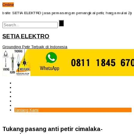
Online
site SETIA ELEKTRO jasa pemasangan penangkal petir, harga mulai 2jutaan
SETIA ELEKTRO
Grounding Petir Terbaik di Indonesia
Beranda
Paket Penangkal Petir
Paket Internal Arrester
Paket cctv
Galery
Alamat kami
Tentang Kami
Tukang pasang anti petir cimalaka-