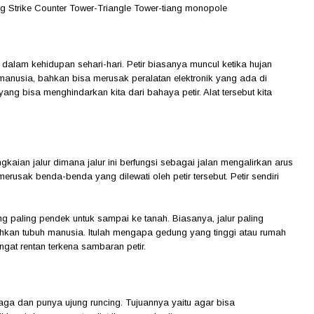
ing Strike Counter Tower-Triangle Tower-tiang monopole
i dalam kehidupan sehari-hari. Petir biasanya muncul ketika hujan
anusia, bahkan bisa merusak peralatan elektronik yang ada di
yang bisa menghindarkan kita dari bahaya petir. Alat tersebut kita
gkaian jalur dimana jalur ini berfungsi sebagai jalan mengalirkan arus
merusak benda-benda yang dilewati oleh petir tersebut. Petir sendiri
ang paling pendek untuk sampai ke tanah. Biasanya, jalur paling
kan tubuh manusia. Itulah mengapa gedung yang tinggi atau rumah
gat rentan terkena sambaran petir.
aga dan punya ujung runcing. Tujuannya yaitu agar bisa