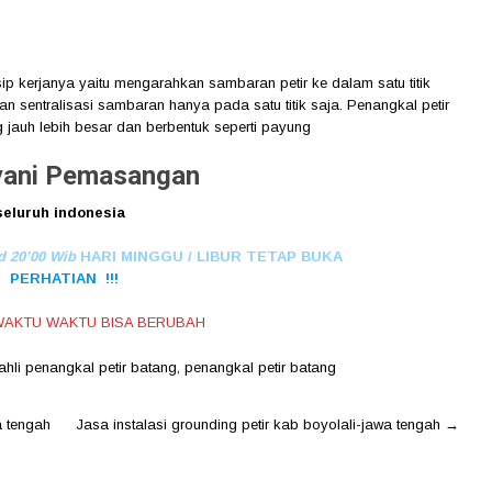
sip kerjanya yaitu mengarahkan sambaran petir ke dalam satu titik
n sentralisasi sambaran hanya pada satu titik saja. Penangkal petir
ng jauh lebih besar dan berbentuk seperti payung
ani Pemasangan
seluruh indonesia
d 20’00 Wib
HARI MINGGU / LIBUR TETAP BUKA
PERHATIAN !!!
AKTU WAKTU BISA BERUBAH
ahli penangkal petir batang
,
penangkal petir batang
a tengah
Jasa instalasi grounding petir kab boyolali-jawa tengah
→