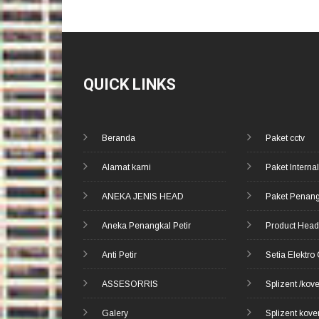
QUICK LINKS
Beranda
Paket cctv
Alamat kami
Paket Internal
ANEKA JENIS HEAD
Paket Penang
Aneka Penangkal Petir
Product Hea
Anti Petir
Setia Elektro
ASSESORRIS
Splizent /kov
Galery
Splizent kove