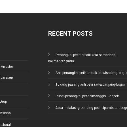
RECENT POSTS
Penangkal petir terbaik kota samarinda-
kalimantan timur
 Arrester
Ahli penangkal petir terbaik leuwisadeng-bogo
kal Petir
Tukang pasang anti petir rawa panjang-bogor
d
Pusat penangkal petir cimanggis – depok
 Grup
Jasa instalasi grounding petir cipambuan -bog
ensional
nsional