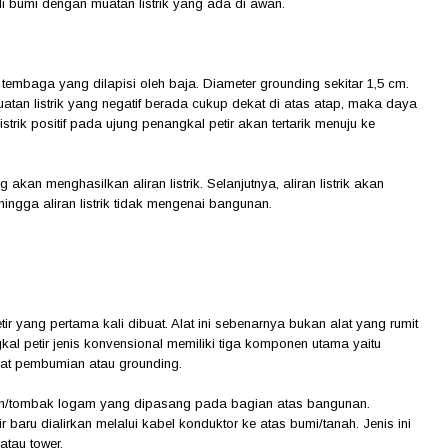
di bumi dengan muatan listrik yang ada di awan.
embaga yang dilapisi oleh baja. Diameter grounding sekitar 1,5 cm.
atan listrik yang negatif berada cukup dekat di atas atap, maka daya
trik positif pada ujung penangkal petir akan tertarik menuju ke
 akan menghasilkan aliran listrik. Selanjutnya, aliran listrik akan
hingga aliran listrik tidak mengenai bangunan.
r yang pertama kali dibuat. Alat ini sebenarnya bukan alat yang rumit
 petir jenis konvensional memiliki tiga komponen utama yaitu
mpat pembumian atau grounding.
zen/tombak logam yang dipasang pada bagian atas bangunan.
baru dialirkan melalui kabel konduktor ke atas bumi/tanah. Jenis ini
atau tower.