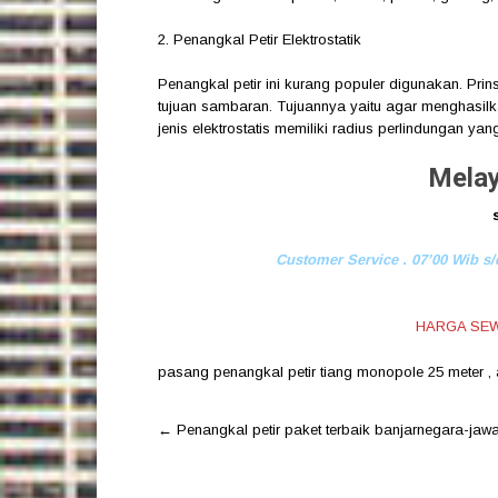
2. Penangkal Petir Elektrostatik
Penangkal petir ini kurang populer digunakan. Prin
tujuan sambaran. Tujuannya yaitu agar menghasilka
jenis elektrostatis memiliki radius perlindungan ya
Melay
Customer Service . 07’00 Wib s/
HARGA SEW
pasang penangkal petir tiang monopole 25 meter
,
Post
←
Penangkal petir paket terbaik banjarnegara-jaw
navigation