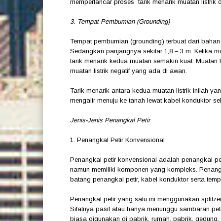
memperlancar proses tarik menarik muatan listrik 
3. Tempat Pembumian (Grounding)
Tempat pembumian (grounding) terbuat dari bahan t
Sedangkan panjangnya sekitar 1,8 – 3 m. Ketika mu
tarik menarik kedua muatan semakin kuat. Muatan lis
muatan listrik negatif yang ada di awan.
Tarik menarik antara kedua muatan listrik inilah yang
mengalir menuju ke tanah lewat kabel konduktor se
Jenis-Jenis Penangkal Petir
1. Penangkal Petir Konvensional
Penangkal petir konvensional adalah penangkal peti
namun memiliki komponen yang kompleks. Penangkal
batang penangkal petir, kabel konduktor serta te
Penangkal petir yang satu ini menggunakan split
Sifatnya pasif atau hanya menunggu sambaran petir 
biasa digunakan di pabrik, rumah, pabrik, gedung, 