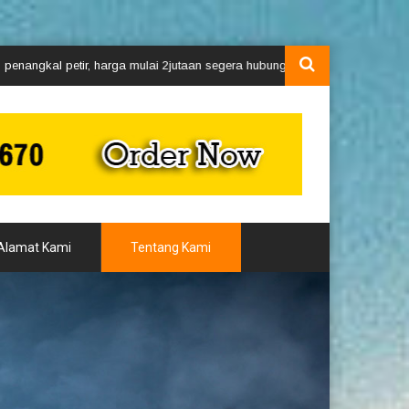
harga mulai 2jutaan segera hubungi kami via whatsApp 08111845670 - 0815
Alamat Kami
Tentang Kami