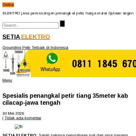
Online
LEKTRO jasa pemasangan penangkal petir, harga mulai 2jutaan segera hub
SETIA
ELEKTRO
Grounding Petir Terbaik di Indonesia
Menu
Spesialis penangkal petir tiang 35meter kab
cilacap-jawa tengah
30 Mei 2026
|
Tidak ada komentar
SETIA ELEKTRO,
Salah satunya perusahaan jual dan jasa pasang