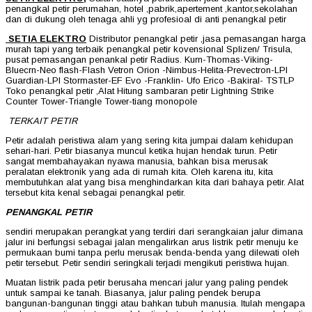
penangkal petir perumahan, hotel ,pabrik,apertement ,kantor,sekolahan
dan di dukung oleh tenaga ahli yg profesioal di anti penangkal petir
SETIA ELEKTRO
Distributor penangkal petir ,jasa pemasangan harga
murah tapi yang terbaik penangkal petir kovensional Splizen/ Trisula,
pusat pemasangan penankal petir Radius. Kurn-Thomas-Viking-
Bluecrn-Neo flash-Flash Vetron Orion -Nimbus-Helita-Prevectron-LPI
Guardian-LPI Stormaster-EF Evo -Franklin- Ufo Erico -Bakiral- TSTLP
Toko penangkal petir ,Alat Hitung sambaran petir Lightning Strike
Counter Tower-Triangle Tower-tiang monopole
TERKAIT PETIR
Petir adalah peristiwa alam yang sering kita jumpai dalam kehidupan
sehari-hari. Petir biasanya muncul ketika hujan hendak turun. Petir
sangat membahayakan nyawa manusia, bahkan bisa merusak
peralatan elektronik yang ada di rumah kita. Oleh karena itu, kita
membutuhkan alat yang bisa menghindarkan kita dari bahaya petir. Alat
tersebut kita kenal sebagai penangkal petir.
PENANGKAL PETIR
sendiri merupakan perangkat yang terdiri dari serangkaian jalur dimana
jalur ini berfungsi sebagai jalan mengalirkan arus listrik petir menuju ke
permukaan bumi tanpa perlu merusak benda-benda yang dilewati oleh
petir tersebut. Petir sendiri seringkali terjadi mengikuti peristiwa hujan.
Muatan listrik pada petir berusaha mencari jalur yang paling pendek
untuk sampai ke tanah. Biasanya, jalur paling pendek berupa
bangunan-bangunan tinggi atau bahkan tubuh manusia. Itulah mengapa