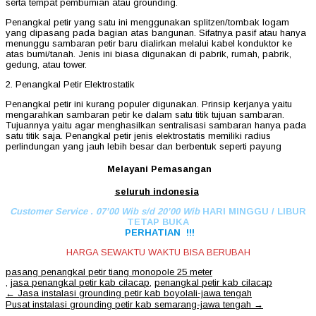
serta tempat pembumian atau grounding.
Penangkal petir yang satu ini menggunakan splitzen/tombak logam
yang dipasang pada bagian atas bangunan. Sifatnya pasif atau hanya
menunggu sambaran petir baru dialirkan melalui kabel konduktor ke
atas bumi/tanah. Jenis ini biasa digunakan di pabrik, rumah, pabrik,
gedung, atau tower.
2. Penangkal Petir Elektrostatik
Penangkal petir ini kurang populer digunakan. Prinsip kerjanya yaitu
mengarahkan sambaran petir ke dalam satu titik tujuan sambaran.
Tujuannya yaitu agar menghasilkan sentralisasi sambaran hanya pada
satu titik saja. Penangkal petir jenis elektrostatis memiliki radius
perlindungan yang jauh lebih besar dan berbentuk seperti payung
Melayani Pemasangan
seluruh indonesia
Customer Service . 07’00 Wib s/d 20’00 Wib
HARI MINGGU / LIBUR
TETAP BUKA
PERHATIAN !!!
HARGA SEWAKTU WAKTU BISA BERUBAH
pasang penangkal petir tiang monopole 25 meter
,
jasa penangkal petir kab cilacap
,
penangkal petir kab cilacap
Post
←
Jasa instalasi grounding petir kab boyolali-jawa tengah
navigation
Pusat instalasi grounding petir kab semarang-jawa tengah
→