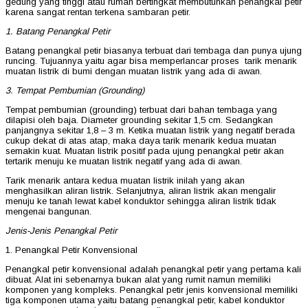
gedung yang tinggi atau rumah bertingkat membutuhkan penangkal petir
karena sangat rentan terkena sambaran petir.
1. Batang Penangkal Petir
Batang penangkal petir biasanya terbuat dari tembaga dan punya ujung
runcing. Tujuannya yaitu agar bisa memperlancar proses tarik menarik
muatan listrik di bumi dengan muatan listrik yang ada di awan.
3. Tempat Pembumian (Grounding)
Tempat pembumian (grounding) terbuat dari bahan tembaga yang
dilapisi oleh baja. Diameter grounding sekitar 1,5 cm. Sedangkan
panjangnya sekitar 1,8 – 3 m. Ketika muatan listrik yang negatif berada
cukup dekat di atas atap, maka daya tarik menarik kedua muatan
semakin kuat. Muatan listrik positif pada ujung penangkal petir akan
tertarik menuju ke muatan listrik negatif yang ada di awan.
Tarik menarik antara kedua muatan listrik inilah yang akan
menghasilkan aliran listrik. Selanjutnya, aliran listrik akan mengalir
menuju ke tanah lewat kabel konduktor sehingga aliran listrik tidak
mengenai bangunan.
Jenis-Jenis Penangkal Petir
1. Penangkal Petir Konvensional
Penangkal petir konvensional adalah penangkal petir yang pertama kali
dibuat. Alat ini sebenarnya bukan alat yang rumit namun memiliki
komponen yang kompleks. Penangkal petir jenis konvensional memiliki
tiga komponen utama yaitu batang penangkal petir, kabel konduktor