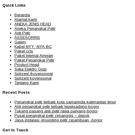
Quick Links
Beranda
Alamat kami
ANEKA JENIS HEAD
Aneka Penangkal Petir
Anti Petir
ASSESORRIS
Galery
Kabel NYY -NYA-BC
Paket cctv
Paket Internal Arrester
Paket Penangkal Petir
Product Head
Setia Elektro Grup
Splizent /kovensional
Splizent kovensional
Tentang Kami
Recent Posts
Penangkal petir terbaik kota samarinda-kalimantan timur
Ahli penangkal petir terbaik leuwisadeng-bogor
Tukang pasang anti petir rawa panjang-bogor
Pusat penangkal petir cimanggis – depok
Jasa instalasi grounding petir cipambuan -bogor
Get In Touch