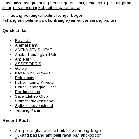
,
jasa instalasi grounding petir ungaran timur
,
penangkal petir ungaran
timur
,
pusat penangkal petir ungaran barat
Post
←
Pasang penangkal petir cileungsi-bogor
navigation
Tukang anti petir terbaik tambang ayam-anyar serang banten
→
Quick Links
Beranda
Alamat kami
ANEKA JENIS HEAD
Aneka Penangkal Petir
Anti Petir
ASSESORRIS
Galery
Kabel NYY -NYA-BC
Paket cctv
Paket Internal Arrester
Paket Penangkal Petir
Product Head
Setia Elektro Grup
Splizent /kovensional
Splizent kovensional
Tentang Kami
Recent Posts
Ahli penangkal petir terbaik leuwisadeng-bogor
Tukang pasang anti petir rawa panjang-bogor