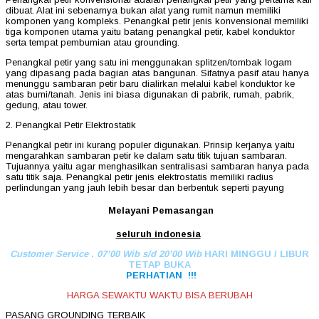
dibuat. Alat ini sebenarnya bukan alat yang rumit namun memiliki
komponen yang kompleks. Penangkal petir jenis konvensional memiliki
tiga komponen utama yaitu batang penangkal petir, kabel konduktor
serta tempat pembumian atau grounding.
Penangkal petir yang satu ini menggunakan splitzen/tombak logam
yang dipasang pada bagian atas bangunan. Sifatnya pasif atau hanya
menunggu sambaran petir baru dialirkan melalui kabel konduktor ke
atas bumi/tanah. Jenis ini biasa digunakan di pabrik, rumah, pabrik,
gedung, atau tower.
2. Penangkal Petir Elektrostatik
Penangkal petir ini kurang populer digunakan. Prinsip kerjanya yaitu
mengarahkan sambaran petir ke dalam satu titik tujuan sambaran.
Tujuannya yaitu agar menghasilkan sentralisasi sambaran hanya pada
satu titik saja. Penangkal petir jenis elektrostatis memiliki radius
perlindungan yang jauh lebih besar dan berbentuk seperti payung
Melayani Pemasangan
seluruh indonesia
Customer Service . 07’00 Wib s/d 20’00 Wib
HARI MINGGU / LIBUR
TETAP BUKA
PERHATIAN !!!
HARGA SEWAKTU WAKTU BISA BERUBAH
PASANG GROUNDING TERBAIK