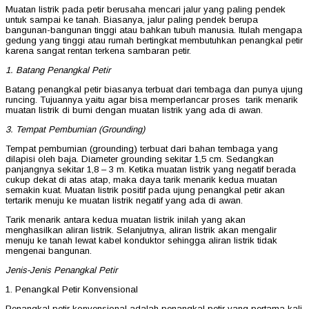
Muatan listrik pada petir berusaha mencari jalur yang paling pendek
untuk sampai ke tanah. Biasanya, jalur paling pendek berupa
bangunan-bangunan tinggi atau bahkan tubuh manusia. Itulah mengapa
gedung yang tinggi atau rumah bertingkat membutuhkan penangkal petir
karena sangat rentan terkena sambaran petir.
1. Batang Penangkal Petir
Batang penangkal petir biasanya terbuat dari tembaga dan punya ujung
runcing. Tujuannya yaitu agar bisa memperlancar proses tarik menarik
muatan listrik di bumi dengan muatan listrik yang ada di awan.
3. Tempat Pembumian (Grounding)
Tempat pembumian (grounding) terbuat dari bahan tembaga yang
dilapisi oleh baja. Diameter grounding sekitar 1,5 cm. Sedangkan
panjangnya sekitar 1,8 – 3 m. Ketika muatan listrik yang negatif berada
cukup dekat di atas atap, maka daya tarik menarik kedua muatan
semakin kuat. Muatan listrik positif pada ujung penangkal petir akan
tertarik menuju ke muatan listrik negatif yang ada di awan.
Tarik menarik antara kedua muatan listrik inilah yang akan
menghasilkan aliran listrik. Selanjutnya, aliran listrik akan mengalir
menuju ke tanah lewat kabel konduktor sehingga aliran listrik tidak
mengenai bangunan.
Jenis-Jenis Penangkal Petir
1. Penangkal Petir Konvensional
Penangkal petir konvensional adalah penangkal petir yang pertama kali