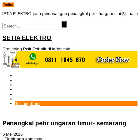
Online
SETIA ELEKTRO jasa pemasangan penangkal petir, harga mulai 2jutaan sege
SETIA ELEKTRO
Grounding Petir Terbaik di Indonesia
Beranda
Paket Penangkal Petir
Paket Internal Arrester
Paket cctv
Galery
Alamat kami
Tentang Kami
Penangkal petir ungaran timur- semarang
6 Mei 2026
|
Tidak ada komentar