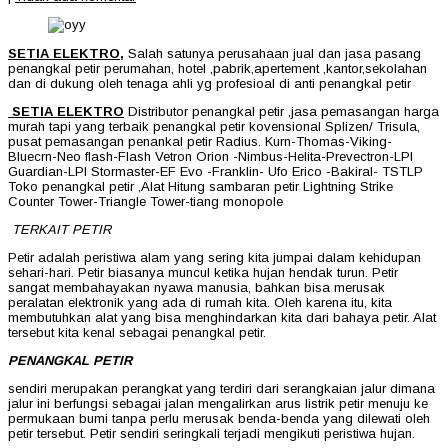
SETIA ELEKTRO,
Salah satunya perusahaan jual dan jasa pasang
penangkal petir perumahan, hotel ,pabrik,apertement ,kantor,sekolahan
dan di dukung oleh tenaga ahli yg profesioal di anti penangkal petir
SETIA ELEKTRO
Distributor penangkal petir ,jasa pemasangan harga
murah tapi yang terbaik penangkal petir kovensional Splizen/ Trisula,
pusat pemasangan penankal petir Radius. Kurn-Thomas-Viking-
Bluecrn-Neo flash-Flash Vetron Orion -Nimbus-Helita-Prevectron-LPI
Guardian-LPI Stormaster-EF Evo -Franklin- Ufo Erico -Bakiral- TSTLP
Toko penangkal petir ,Alat Hitung sambaran petir Lightning Strike
Counter Tower-Triangle Tower-tiang monopole
TERKAIT PETIR
Petir adalah peristiwa alam yang sering kita jumpai dalam kehidupan
sehari-hari. Petir biasanya muncul ketika hujan hendak turun. Petir
sangat membahayakan nyawa manusia, bahkan bisa merusak
peralatan elektronik yang ada di rumah kita. Oleh karena itu, kita
membutuhkan alat yang bisa menghindarkan kita dari bahaya petir. Alat
tersebut kita kenal sebagai penangkal petir.
PENANGKAL PETIR
sendiri merupakan perangkat yang terdiri dari serangkaian jalur dimana
jalur ini berfungsi sebagai jalan mengalirkan arus listrik petir menuju ke
permukaan bumi tanpa perlu merusak benda-benda yang dilewati oleh
petir tersebut. Petir sendiri seringkali terjadi mengikuti peristiwa hujan.