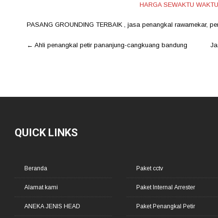
HARGA SEWAKTU WAKTU
PASANG GROUNDING TERBAIK
,
jasa penangkal rawamekar
,
pe
Post
←
Ahli penangkal petir pananjung-cangkuang bandung
Ja
navigation
QUICK LINKS
Beranda
Paket cctv
Alamat kami
Paket Internal Arrester
ANEKA JENIS HEAD
Paket Penangkal Petir