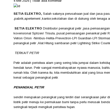
4 Mei 2026
|
Tidak ada komentar
SETIA ELEKTRO,
Salah satunya perusahaan jual dan jasa pasa
,pabrik,apertement ,kantor,sekolahan dan di dukung oleh tenaga ahl
SETIA ELEKTRO
Distributor penangkal petir ,jasa pemasangan
kovensional Splizen/ Trisula, pusat pemasangan penankal petir 
Vetron Orion -Nimbus-Helita-Prevectron-LPI Guardian-LPI Stormas
penangkal petir ,Alat Hitung sambaran petir Lightning Strike Cou
TERKAIT PETIR
Petir adalah peristiwa alam yang sering kita jumpai dalam kehidup
hendak turun. Petir sangat membahayakan nyawa manusia, bahkan
rumah kita. Oleh karena itu, kita membutuhkan alat yang bisa mengh
kenal sebagai penangkal petir.
PENANGKAL PETIR
sendiri merupakan perangkat yang terdiri dari serangkaian jalur d
listrik petir menuju ke permukaan bumi tanpa perlu merusak benda-b
seringkali terjadi mengikuti peristiwa hujan.