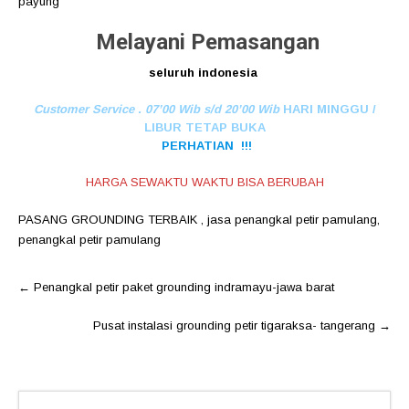
payung
Melayani Pemasangan
seluruh indonesia
Customer Service . 07’00 Wib s/d 20’00 Wib
HARI MINGGU /
LIBUR TETAP BUKA
PERHATIAN !!!
HARGA SEWAKTU WAKTU BISA BERUBAH
PASANG GROUNDING TERBAIK
,
jasa penangkal petir pamulang
,
penangkal petir pamulang
Post
←
Penangkal petir paket grounding indramayu-jawa barat
navigation
Pusat instalasi grounding petir tigaraksa- tangerang
→