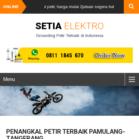
angan penangkal petir, harga mulai 2jutaan segera hubungi kami via wha
ONLINE
SETIA
ELEKTRO
Grounding Petir Terbaik di Indonesia
Menu
PENANGKAL PETIR TERBAIK PAMULANG-
TANGERANG