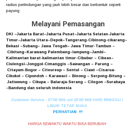
radius perlindungan yang jauh lebih besar dan berbentuk seperti
payung
Melayani Pemasangan
DKI
–
Jakarta Barat
–
Jakarta Pusat
–
Jakarta Selatan
-Jakarta
Timur
–
Jakarta Utara
–
Depok
–
Tangerang
-Cibinong
-cikarang
–
Bekasi
–
Subang
–
Jawa Tengah
–
Jawa Timur
-Tambun
–
Cibitung
–
Karawang
Palembang
–
lampung
–
Jambi
–
Kalimantan barat
-kalimantan timur-Cibubur
–
Cikeas
–
Ciulengsi
–
Jonggol
-Cimanggis
–
Sawangan
–
Parung
–
Citayam
-Bogor
–
Citeureup
–
Sentul
–
Ciawi
–
Cisarua
-
Cikokol
–
Cipondoh
–
Karawaci
–
Binong
–
Serpong
-Bitung
–
Jatiuwung
–
Cikupa
–
Balaraja
-Serang
–
Cilegon
–
Surabaya
–
Bandung
dan seluruh indonesia
Customer Service . 07’00 Wib s/d 20’00 Wib
HARI MINGGU /
LIBUR TETAP BUKA
PERHATIAN !!!
HARGA SEWAKTU WAKTU BISA BERUBAH