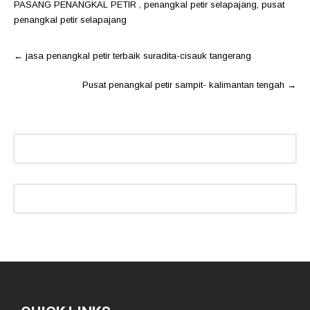
PASANG PENANGKAL PETIR
,
penangkal petir selapajang
,
pusat
penangkal petir selapajang
Post
←
jasa penangkal petir terbaik suradita-cisauk tangerang
navigation
Pusat penangkal petir sampit- kalimantan tengah
→