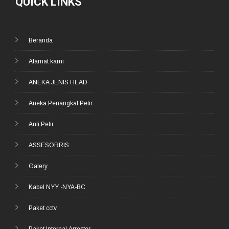
QUICK LINKS
Beranda
Alamat kami
ANEKA JENIS HEAD
Aneka Penangkal Petir
Anti Petir
ASSESORRIS
Galery
Kabel NYY -NYA-BC
Paket cctv