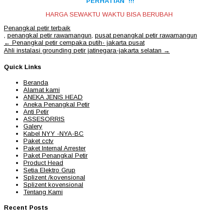
PERHATIAN !!!
HARGA SEWAKTU WAKTU BISA BERUBAH
Penangkal petir terbaik
,
penangkal petir rawamangun
,
pusat penangkal petir rawamangun
Post
←
Penangkal petir cempaka putih- jakarta pusat
navigation
Ahli instalasi grounding petir jatinegara-jakarta selatan
→
Quick Links
Beranda
Alamat kami
ANEKA JENIS HEAD
Aneka Penangkal Petir
Anti Petir
ASSESORRIS
Galery
Kabel NYY -NYA-BC
Paket cctv
Paket Internal Arrester
Paket Penangkal Petir
Product Head
Setia Elektro Grup
Splizent /kovensional
Splizent kovensional
Tentang Kami
Recent Posts