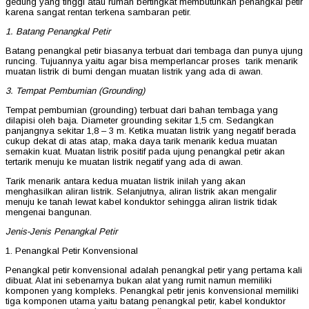
gedung yang tinggi atau rumah bertingkat membutuhkan penangkal petir
karena sangat rentan terkena sambaran petir.
1. Batang Penangkal Petir
Batang penangkal petir biasanya terbuat dari tembaga dan punya ujung
runcing. Tujuannya yaitu agar bisa memperlancar proses tarik menarik
muatan listrik di bumi dengan muatan listrik yang ada di awan.
3. Tempat Pembumian (Grounding)
Tempat pembumian (grounding) terbuat dari bahan tembaga yang
dilapisi oleh baja. Diameter grounding sekitar 1,5 cm. Sedangkan
panjangnya sekitar 1,8 – 3 m. Ketika muatan listrik yang negatif berada
cukup dekat di atas atap, maka daya tarik menarik kedua muatan
semakin kuat. Muatan listrik positif pada ujung penangkal petir akan
tertarik menuju ke muatan listrik negatif yang ada di awan.
Tarik menarik antara kedua muatan listrik inilah yang akan
menghasilkan aliran listrik. Selanjutnya, aliran listrik akan mengalir
menuju ke tanah lewat kabel konduktor sehingga aliran listrik tidak
mengenai bangunan.
Jenis-Jenis Penangkal Petir
1. Penangkal Petir Konvensional
Penangkal petir konvensional adalah penangkal petir yang pertama kali
dibuat. Alat ini sebenarnya bukan alat yang rumit namun memiliki
komponen yang kompleks. Penangkal petir jenis konvensional memiliki
tiga komponen utama yaitu batang penangkal petir, kabel konduktor