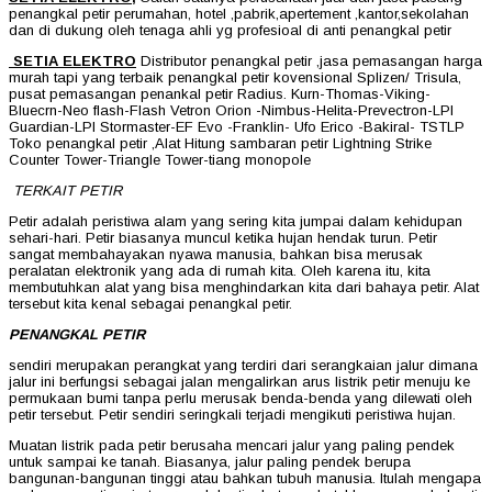
penangkal petir perumahan, hotel ,pabrik,apertement ,kantor,sekolahan
dan di dukung oleh tenaga ahli yg profesioal di anti penangkal petir
SETIA ELEKTRO
Distributor penangkal petir ,jasa pemasangan harga
murah tapi yang terbaik penangkal petir kovensional Splizen/ Trisula,
pusat pemasangan penankal petir Radius. Kurn-Thomas-Viking-
Bluecrn-Neo flash-Flash Vetron Orion -Nimbus-Helita-Prevectron-LPI
Guardian-LPI Stormaster-EF Evo -Franklin- Ufo Erico -Bakiral- TSTLP
Toko penangkal petir ,Alat Hitung sambaran petir Lightning Strike
Counter Tower-Triangle Tower-tiang monopole
TERKAIT PETIR
Petir adalah peristiwa alam yang sering kita jumpai dalam kehidupan
sehari-hari. Petir biasanya muncul ketika hujan hendak turun. Petir
sangat membahayakan nyawa manusia, bahkan bisa merusak
peralatan elektronik yang ada di rumah kita. Oleh karena itu, kita
membutuhkan alat yang bisa menghindarkan kita dari bahaya petir. Alat
tersebut kita kenal sebagai penangkal petir.
PENANGKAL PETIR
sendiri merupakan perangkat yang terdiri dari serangkaian jalur dimana
jalur ini berfungsi sebagai jalan mengalirkan arus listrik petir menuju ke
permukaan bumi tanpa perlu merusak benda-benda yang dilewati oleh
petir tersebut. Petir sendiri seringkali terjadi mengikuti peristiwa hujan.
Muatan listrik pada petir berusaha mencari jalur yang paling pendek
untuk sampai ke tanah. Biasanya, jalur paling pendek berupa
bangunan-bangunan tinggi atau bahkan tubuh manusia. Itulah mengapa