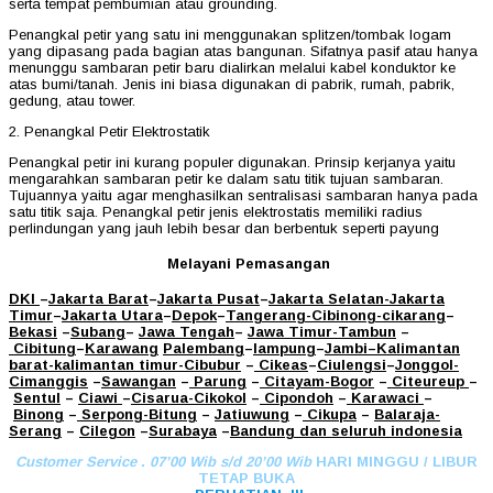
serta tempat pembumian atau grounding.
Penangkal petir yang satu ini menggunakan splitzen/tombak logam
yang dipasang pada bagian atas bangunan. Sifatnya pasif atau hanya
menunggu sambaran petir baru dialirkan melalui kabel konduktor ke
atas bumi/tanah. Jenis ini biasa digunakan di pabrik, rumah, pabrik,
gedung, atau tower.
2. Penangkal Petir Elektrostatik
Penangkal petir ini kurang populer digunakan. Prinsip kerjanya yaitu
mengarahkan sambaran petir ke dalam satu titik tujuan sambaran.
Tujuannya yaitu agar menghasilkan sentralisasi sambaran hanya pada
satu titik saja. Penangkal petir jenis elektrostatis memiliki radius
perlindungan yang jauh lebih besar dan berbentuk seperti payung
Melayani Pemasangan
DKI
–
Jakarta Barat
–
Jakarta Pusat
–
Jakarta Selatan
-Jakarta
Timur
–
Jakarta Utara
–
Depok
–
Tangerang
-Cibinong
-cikarang
–
Bekasi
–
Subang
–
Jawa Tengah
–
Jawa Timur
-Tambun
–
Cibitung
–
Karawang
Palembang
–
lampung
–
Jambi
–
Kalimantan
barat
-kalimantan timur-Cibubur
–
Cikeas
–
Ciulengsi
–
Jonggol
-
Cimanggis
–
Sawangan
–
Parung
–
Citayam
-Bogor
–
Citeureup
–
Sentul
–
Ciawi
–
Cisarua
-Cikokol
–
Cipondoh
–
Karawaci
–
Binong
–
Serpong
-Bitung
–
Jatiuwung
–
Cikupa
–
Balaraja
-
Serang
–
Cilegon
–
Surabaya
–
Bandung
dan seluruh indonesia
Customer Service . 07’00 Wib s/d 20’00 Wib
HARI MINGGU / LIBUR
TETAP BUKA