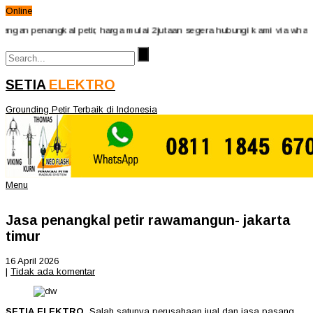
Online
n penangkal petir, harga mulai 2jutaan segera hubungi kami via whatsApp
SETIA
ELEKTRO
Grounding Petir Terbaik di Indonesia
Menu
Jasa penangkal petir rawamangun- jakarta
timur
16 April 2026
|
Tidak ada komentar
SETIA ELEKTRO,
Salah satunya perusahaan jual dan jasa pasang