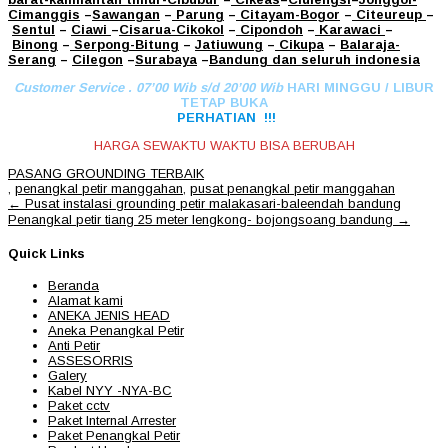
Cimanggis
–
Sawangan
–
Parung
–
Citayam
-Bogor
–
Citeureup
–
Sentul
–
Ciawi
–
Cisarua
-Cikokol
–
Cipondoh
–
Karawaci
–
Binong
–
Serpong
-Bitung
–
Jatiuwung
–
Cikupa
–
Balaraja
-
Serang
–
Cilegon
–
Surabaya
–
Bandung
dan seluruh indonesia
Customer Service . 07’00 Wib s/d 20’00 Wib
HARI MINGGU / LIBUR
TETAP BUKA
PERHATIAN !!!
HARGA SEWAKTU WAKTU BISA BERUBAH
PASANG GROUNDING TERBAIK
,
penangkal petir manggahan
,
pusat penangkal petir manggahan
Post
←
Pusat instalasi grounding petir malakasari-baleendah bandung
navigation
Penangkal petir tiang 25 meter lengkong- bojongsoang bandung
→
Quick Links
Beranda
Alamat kami
ANEKA JENIS HEAD
Aneka Penangkal Petir
Anti Petir
ASSESORRIS
Galery
Kabel NYY -NYA-BC
Paket cctv
Paket Internal Arrester
Paket Penangkal Petir