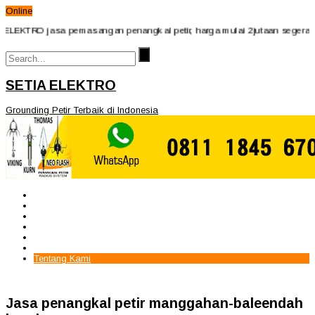
Online
LEKTRO jasa pemasangan penangkal petir, harga mulai 2jutaan segera hubu
SETIA ELEKTRO
Grounding Petir Terbaik di Indonesia
Beranda
Paket Penangkal Petir
Paket Internal Arrester
Paket cctv
Galery
Alamat kami
Tentang Kami
Jasa penangkal petir manggahan-baleendah