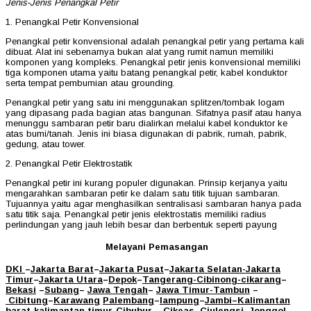
Jenis-Jenis Penangkal Petir
1. Penangkal Petir Konvensional
Penangkal petir konvensional adalah penangkal petir yang pertama kali
dibuat. Alat ini sebenarnya bukan alat yang rumit namun memiliki
komponen yang kompleks. Penangkal petir jenis konvensional memiliki
tiga komponen utama yaitu batang penangkal petir, kabel konduktor
serta tempat pembumian atau grounding.
Penangkal petir yang satu ini menggunakan splitzen/tombak logam
yang dipasang pada bagian atas bangunan. Sifatnya pasif atau hanya
menunggu sambaran petir baru dialirkan melalui kabel konduktor ke
atas bumi/tanah. Jenis ini biasa digunakan di pabrik, rumah, pabrik,
gedung, atau tower.
2. Penangkal Petir Elektrostatik
Penangkal petir ini kurang populer digunakan. Prinsip kerjanya yaitu
mengarahkan sambaran petir ke dalam satu titik tujuan sambaran.
Tujuannya yaitu agar menghasilkan sentralisasi sambaran hanya pada
satu titik saja. Penangkal petir jenis elektrostatis memiliki radius
perlindungan yang jauh lebih besar dan berbentuk seperti payung
Melayani Pemasangan
DKI
–
Jakarta Barat
–
Jakarta Pusat
–
Jakarta Selatan
-Jakarta
Timur
–
Jakarta Utara
–
Depok
–
Tangerang
-Cibinong
-cikarang
–
Bekasi
–
Subang
–
Jawa Tengah
–
Jawa Timur
-Tambun
–
Cibitung
–
Karawang
Palembang
–
lampung
–
Jambi
–
Kalimantan
barat
-kalimantan timur-Cibubur
–
Cikeas
–
Ciulengsi
–
Jonggol
-