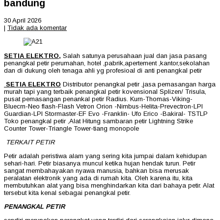
bandung
30 April 2026
|
Tidak ada komentar
SETIA ELEKTRO,
Salah satunya perusahaan jual dan jasa pasang
penangkal petir perumahan, hotel ,pabrik,apertement ,kantor,sekolahan
dan di dukung oleh tenaga ahli yg profesioal di anti penangkal petir
SETIA ELEKTRO
Distributor penangkal petir ,jasa pemasangan harga
murah tapi yang terbaik penangkal petir kovensional Splizen/ Trisula,
pusat pemasangan penankal petir Radius. Kurn-Thomas-Viking-
Bluecrn-Neo flash-Flash Vetron Orion -Nimbus-Helita-Prevectron-LPI
Guardian-LPI Stormaster-EF Evo -Franklin- Ufo Erico -Bakiral- TSTLP
Toko penangkal petir ,Alat Hitung sambaran petir Lightning Strike
Counter Tower-Triangle Tower-tiang monopole
TERKAIT PETIR
Petir adalah peristiwa alam yang sering kita jumpai dalam kehidupan
sehari-hari. Petir biasanya muncul ketika hujan hendak turun. Petir
sangat membahayakan nyawa manusia, bahkan bisa merusak
peralatan elektronik yang ada di rumah kita. Oleh karena itu, kita
membutuhkan alat yang bisa menghindarkan kita dari bahaya petir. Alat
tersebut kita kenal sebagai penangkal petir.
PENANGKAL PETIR