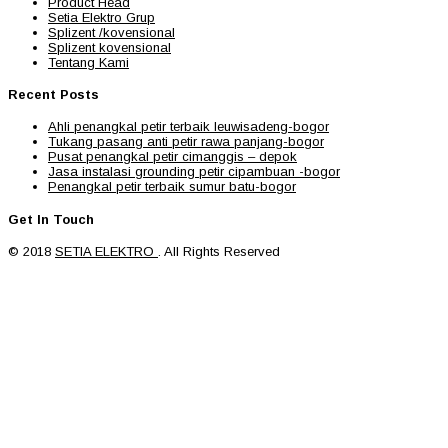
Product Head
Setia Elektro Grup
Splizent /kovensional
Splizent kovensional
Tentang Kami
Recent Posts
Ahli penangkal petir terbaik leuwisadeng-bogor
Tukang pasang anti petir rawa panjang-bogor
Pusat penangkal petir cimanggis – depok
Jasa instalasi grounding petir cipambuan -bogor
Penangkal petir terbaik sumur batu-bogor
Get In Touch
© 2018
SETIA ELEKTRO
. All Rights Reserved