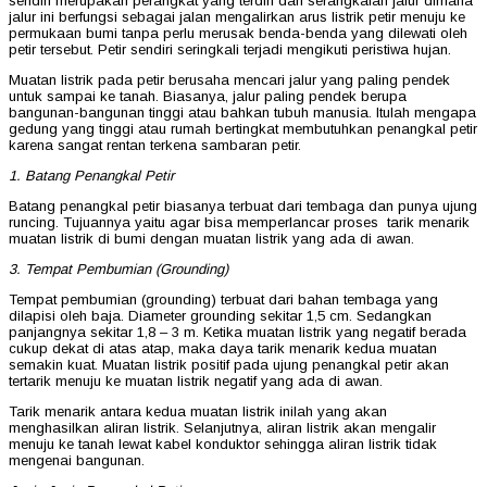
sendiri merupakan perangkat yang terdiri dari serangkaian jalur dimana
jalur ini berfungsi sebagai jalan mengalirkan arus listrik petir menuju ke
permukaan bumi tanpa perlu merusak benda-benda yang dilewati oleh
petir tersebut. Petir sendiri seringkali terjadi mengikuti peristiwa hujan.
Muatan listrik pada petir berusaha mencari jalur yang paling pendek
untuk sampai ke tanah. Biasanya, jalur paling pendek berupa
bangunan-bangunan tinggi atau bahkan tubuh manusia. Itulah mengapa
gedung yang tinggi atau rumah bertingkat membutuhkan penangkal petir
karena sangat rentan terkena sambaran petir.
1. Batang Penangkal Petir
Batang penangkal petir biasanya terbuat dari tembaga dan punya ujung
runcing. Tujuannya yaitu agar bisa memperlancar proses tarik menarik
muatan listrik di bumi dengan muatan listrik yang ada di awan.
3. Tempat Pembumian (Grounding)
Tempat pembumian (grounding) terbuat dari bahan tembaga yang
dilapisi oleh baja. Diameter grounding sekitar 1,5 cm. Sedangkan
panjangnya sekitar 1,8 – 3 m. Ketika muatan listrik yang negatif berada
cukup dekat di atas atap, maka daya tarik menarik kedua muatan
semakin kuat. Muatan listrik positif pada ujung penangkal petir akan
tertarik menuju ke muatan listrik negatif yang ada di awan.
Tarik menarik antara kedua muatan listrik inilah yang akan
menghasilkan aliran listrik. Selanjutnya, aliran listrik akan mengalir
menuju ke tanah lewat kabel konduktor sehingga aliran listrik tidak
mengenai bangunan.