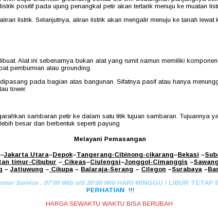
trik positif pada ujung penangkal petir akan tertarik menuju ke muatan list
iran listrik. Selanjutnya, aliran listrik akan mengalir menuju ke tanah lew
ibuat. Alat ini sebenarnya bukan alat yang rumit namun memiliki komponen 
empat pembumian atau grounding.
dipasang pada bagian atas bangunan. Sifatnya pasif atau hanya menunggu 
tau tower.
garahkan sambaran petir ke dalam satu titik tujuan sambaran. Tujuannya ya
h lebih besar dan berbentuk seperti payung
Melayani Pemasangan
–
Jakarta Utara
–
Depok
–
Tangerang
-Cibinong
-cikarang
–
Bekasi
–
Sub
tan timur-Cibubur
–
Cikeas
–
Ciulengsi
–
Jonggol
-Cimanggis
–
Sawan
g
–
Jatiuwung
–
Cikupa
–
Balaraja
-Serang
–
Cilegon
–
Surabaya
–
Ba
omer Service . 07’00 Wib s/d 20’00 Wib
HARI MINGGU / LIBUR TETAP 
PERHATIAN !!!
HARGA SEWAKTU WAKTU BISA BERUBAH