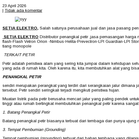
23 April 2026
|
Tidak ada komentar
SETIA ELEKTRO,
Salah satunya perusahaan jual dan jasa pasang penang
SETIA ELEKTRO
Distributor penangkal petir ,jasa pemasangan harga 
flash-Flash Vetron Orion -Nimbus-Helita-Prevectron-LPI Guardian-LPI Stor
tiang monopole
TERKAIT PETIR
Petir adalah peristiwa alam yang sering kita jumpai dalam kehidupan se
yang ada di rumah kita. Oleh karena itu, kita membutuhkan alat yang bisa 
PENANGKAL PETIR
sendiri merupakan perangkat yang terdiri dari serangkaian jalur dimana ja
tersebut. Petir sendiri seringkali terjadi mengikuti peristiwa hujan.
Muatan listrik pada petir berusaha mencari jalur yang paling pendek un
tinggi atau rumah bertingkat membutuhkan penangkal petir karena sangat 
1. Batang Penangkal Petir
Batang penangkal petir biasanya terbuat dari tembaga dan punya ujung ru
3. Tempat Pembumian (Grounding)
Tempat pembumian (grounding) terbuat dari bahan tembaga yang dilapisi o