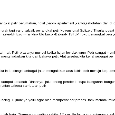
kal petir perumahan, hotel ,pabrik,apertement ,kantor,sekolahan dan di duk
murah tapi yang terbaik penangkal petir kovensional Splizen/ Trisula, pu
master-EF Evo -Franklin- Ufo Erico -Bakiral- TSTLP Toko penangkal petir ,A
hari-hari. Petir biasanya muncul ketika hujan hendak turun. Petir sangat 
menghindarkan kita dari bahaya petir. Alat tersebut kita kenal sebagai pena
lur ini berfungsi sebagai jalan mengalirkan arus listrik petir menuju ke p
tuk sampai ke tanah. Biasanya, jalur paling pendek berupa bangunan-bang
rentan terkena sambaran petir.
ncing. Tujuannya yaitu agar bisa memperlancar proses tarik menarik muata
leh baja. Diameter grounding sekitar 1,5 cm. Sedangkan panjangnya sekitar