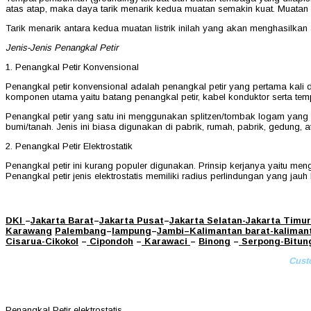
atas atap, maka daya tarik menarik kedua muatan semakin kuat. Muatan lis
Tarik menarik antara kedua muatan listrik inilah yang akan menghasilkan al
Jenis-Jenis Penangkal Petir
1. Penangkal Petir Konvensional
Penangkal petir konvensional adalah penangkal petir yang pertama kali d
komponen utama yaitu batang penangkal petir, kabel konduktor serta t
Penangkal petir yang satu ini menggunakan splitzen/tombak logam yang 
bumi/tanah. Jenis ini biasa digunakan di pabrik, rumah, pabrik, gedung, a
2. Penangkal Petir Elektrostatik
Penangkal petir ini kurang populer digunakan. Prinsip kerjanya yaitu men
Penangkal petir jenis elektrostatis memiliki radius perlindungan yang jau
DKI
–
Jakarta Barat
–
Jakarta Pusat
–
Jakarta Selatan
-Jakarta Timur
Karawang
Palembang
–
lampung
–
Jambi
–
Kalimantan barat
-kaliman
Cisarua
-Cikokol
–
Cipondoh
–
Karawaci
–
Binong
–
Serpong
-Bitun
Cust
Penangkal Petir elektrostatis