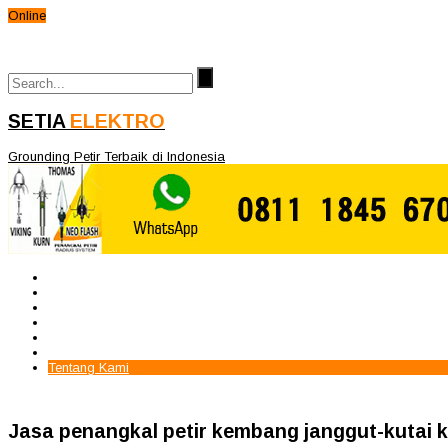
Online
SETIA
ELEKTRO
Grounding Petir Terbaik di Indonesia
Beranda
Paket Penangkal Petir
Paket Internal Arrester
Paket cctv
Galery
Alamat kami
Tentang Kami
Jasa penangkal petir kembang janggut-kutai 