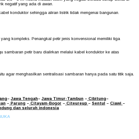
rik negatif yang ada di awan.
at kabel konduktor sehingga aliran listrik tidak mengenai bangunan.
yang kompleks. Penangkal petir jenis konvensional memiliki tiga
sambaran petir baru dialirkan melalui kabel konduktor ke atas
itu agar menghasilkan sentralisasi sambaran hanya pada satu titik saja.
ang
–
Jawa Tengah
–
Jawa Timur
-Tambun
–
Cibitung
–
gan
–
Parung
–
Citayam
-Bogor
–
Citeureup
–
Sentul
–
Ciawi
–
ndung
dan seluruh indonesia
BUKA