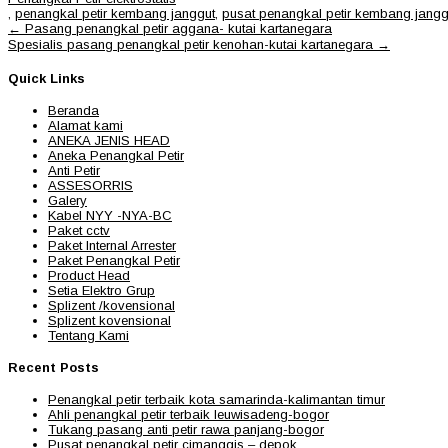
,
penangkal petir kembang janggut
,
pusat penangkal petir kembang jangg
Post
←
Pasang penangkal petir aggana- kutai kartanegara
navigation
Spesialis pasang penangkal petir kenohan-kutai kartanegara
→
Quick Links
Beranda
Alamat kami
ANEKA JENIS HEAD
Aneka Penangkal Petir
Anti Petir
ASSESORRIS
Galery
Kabel NYY -NYA-BC
Paket cctv
Paket Internal Arrester
Paket Penangkal Petir
Product Head
Setia Elektro Grup
Splizent /kovensional
Splizent kovensional
Tentang Kami
Recent Posts
Penangkal petir terbaik kota samarinda-kalimantan timur
Ahli penangkal petir terbaik leuwisadeng-bogor
Tukang pasang anti petir rawa panjang-bogor
Pusat penangkal petir cimanggis – depok