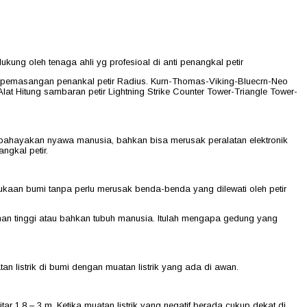
ung oleh tenaga ahli yg profesioal di anti penangkal petir
sat pemasangan penankal petir Radius. Kurn-Thomas-Viking-Bluecrn-Neo
lat Hitung sambaran petir Lightning Strike Counter Tower-Triangle Tower-
membahayakan nyawa manusia, bahkan bisa merusak peralatan elektronik
ngkal petir.
ermukaan bumi tanpa perlu merusak benda-benda yang dilewati oleh petir
unan tinggi atau bahkan tubuh manusia. Itulah mengapa gedung yang
n listrik di bumi dengan muatan listrik yang ada di awan.
 1,8 – 3 m. Ketika muatan listrik yang negatif berada cukup dekat di