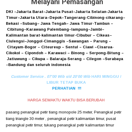
Melayani Pemasangan
DKI
–
Jakarta Barat
–
Jakarta Pusat
–
Jakarta Selatan
-Jakarta
Timur
–
Jakarta Utara
–
Depok
–
Tangerang
-Cibinong
-cikarang
–
Bekasi
–
Subang
–
Jawa Tengah
–
Jawa Timur
-Tambun
–
Cibitung
–
Karawang
Palembang
–
lampung
–
Jambi
–
Kalimantan barat
-kalimantan timur-Cibubur
–
Cikeas
–
Ciulengsi
–
Jonggol
-Cimanggis
–
Sawangan
–
Parung
–
Citayam
-Bogor
–
Citeureup
–
Sentul
–
Ciawi
–
Cisarua
-
Cikokol
–
Cipondoh
–
Karawaci
–
Binong
–
Serpong
-Bitung
–
Jatiuwung
–
Cikupa
–
Balaraja
-Serang
–
Cilegon
–
Surabaya
–
Bandung
dan seluruh indonesia
Customer Service . 07’00 Wib s/d 20’00 Wib
HARI MINGGU /
LIBUR TETAP BUKA
PERHATIAN !!!
HARGA SEWAKTU WAKTU BISA BERUBAH
pasang penangkal petir tiang monopole 25 meter
,
Penangkal petir
tiang triangle 30 meter
,
penangkal petir kalimantan timur
,
pusat
penangkal petir timur
,
tukang penangkal petir kalimantan timur