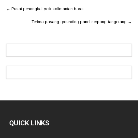
Post
←
Pusat penangkal petir kalimantan barat
navigation
Terima pasang grounding panel serpong-tangerang
→
QUICK LINKS