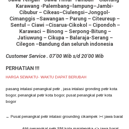
Karawang -Palembang–lampung–Jambi-
Cibubur – Cikeas–Ciulengsi–Jonggol-
Cimanggis –Sawangan – Parung – Citeureup –
Sentul – Ciawi –Cisarua-Cikokol – Cipondoh –
Karawaci – Binong – Serpong-Bitung –
Jatiuwung – Cikupa – Balaraja-Serang –
Cilegon –Bandung dan seluruh indonesia
Customer Service . 07’00 Wib s/d 20’00 Wib
PERHATIAN !!!
HARGA SEWAKTU- WAKTU DAPAT BERUBAH
pasang intalasi penangkal petir
,
jasa intalasi gronding petir kota
bogor
,
penangkal petir kota bogor
,
pusat penangkal petir kota
bogor
Post
←
Pusat penangkal petir intalasi grounding cikampek >< jawa barat
navigation
Ahli penangkal petir SNI kota majalengka <> jawa barat
→