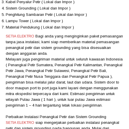
Kabel Penyalur Petir ( Lokal dan Impor )
Sistem Grounding ( Lokal dan Impor )
Penghitung Sambaran Petir ( Lokal dan Impor )
Lampu Tower ( Lokal dan Impor )
Material Pendukung ( Lokal dan Impor )
SETIA ELEKTRO
Bagi anda yang menginginkan paket pemasangan
tanpa jasa instalasi, kami siap memberikan material pemasangan
penangkal petir dan sistem grounding yang bisa disesuaikan
dengan anggaran anda.
Melayani juga pengiriman material untuk seluruh kawasan Indonesia
( Penangkal Petir Sumatera, Penangkal Petir Kalimantan, Penangkal
Petir Jawa, Penangkal Petir Sulawesi, Penangkal Petir Bali,
Penangkal Petir Nusa Tenggara dan Penangkal Petir Papua ),
pengiriman bisa melalui jalur darat, laut dan udara. Sistem door to
door maupun port to port juga kami layani dengan menggunakan
mitra ekspedisi terpercaya dari kami. Estimasi pengiriman untuk
wilayah Pulau Jawa ( 1 hari ), untuk luar pulau Jawa estimasi
pengiriman 1 – 4 hari tergantung letak lokasi pengiriman.
Perbaikan Instalasi Penangkal Petir dan Sistem Grounding
SETIA ELEKTRO
siap mengerjakan perbaikan instalasi penangkal
petir dan sistem grounding pada bangunan anda. Mulai dari