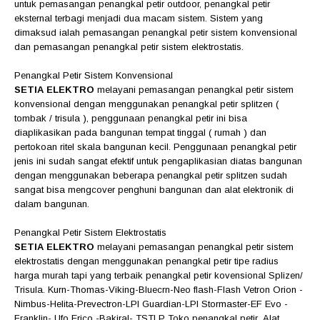
untuk pemasangan penangkal petir outdoor, penangkal petir
eksternal terbagi menjadi dua macam sistem. Sistem yang
dimaksud ialah pemasangan penangkal petir sistem konvensional
dan pemasangan penangkal petir sistem elektrostatis.
Penangkal Petir Sistem Konvensional
SETIA ELEKTRO
melayani pemasangan penangkal petir sistem
konvensional dengan menggunakan penangkal petir splitzen (
tombak / trisula ), penggunaan penangkal petir ini bisa
diaplikasikan pada bangunan tempat tinggal ( rumah ) dan
pertokoan ritel skala bangunan kecil. Penggunaan penangkal petir
jenis ini sudah sangat efektif untuk pengaplikasian diatas bangunan
dengan menggunakan beberapa penangkal petir splitzen sudah
sangat bisa mengcover penghuni bangunan dan alat elektronik di
dalam bangunan.
Penangkal Petir Sistem Elektrostatis
SETIA ELEKTRO
melayani pemasangan penangkal petir sistem
elektrostatis dengan menggunakan penangkal petir tipe radius
harga murah tapi yang terbaik penangkal petir kovensional Splizen/
Trisula. Kurn-Thomas-Viking-Bluecrn-Neo flash-Flash Vetron Orion -
Nimbus-Helita-Prevectron-LPI Guardian-LPI Stormaster-EF Evo -
Franklin- Ufo Erico -Bakiral- TSTLP Toko penangkal petir ,Alat