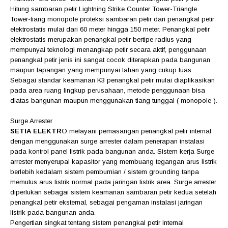
Hitung sambaran petir Lightning Strike Counter Tower-Triangle
Tower-tiang monopole proteksi sambaran petir dari penangkal petir
elektrostatis mulai dari 60 meter hingga 150 meter. Penangkal petir
elektrostatis merupakan penangkal petir bertipe radius yang
mempunyai teknologi menangkap petir secara aktif, penggunaan
penangkal petir jenis ini sangat cocok diterapkan pada bangunan
maupun lapangan yang mempunyai lahan yang cukup luas.
Sebagai standar keamanan K3 penangkal petir mulai diaplikasikan
pada area ruang lingkup perusahaan, metode penggunaan bisa
diatas bangunan maupun menggunakan tiang tunggal ( monopole ).
Surge Arrester
SETIA ELEKTR
O
melayani pemasangan penangkal petir internal
dengan menggunakan surge arrester dalam penerapan instalasi
pada kontrol panel listrik pada bangunan anda. Sistem kerja Surge
arrester menyerupai kapasitor yang membuang tegangan arus listrik
berlebih kedalam sistem pembumian / sistem grounding tanpa
memutus arus listrik normal pada jaringan listrik area. Surge arrester
diperlukan sebagai sistem keamanan sambaran petir kedua setelah
penangkal petir eksternal, sebagai pengaman instalasi jaringan
listrik pada bangunan anda.
Pengertian singkat tentang sistem penangkal petir internal