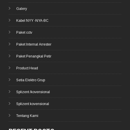
Galery
Kabel NYY -NYA-BC
Paket cctv
Paket Internal Arrester
Paket Penangkal Petir
Product Head
Setia Elektro Grup
Splizent /kovensional
Splizent kovensional
Tentang Kami