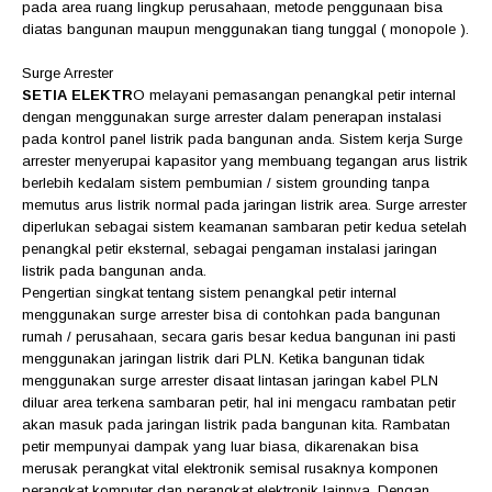
pada area ruang lingkup perusahaan, metode penggunaan bisa
diatas bangunan maupun menggunakan tiang tunggal ( monopole ).
Surge Arrester
SETIA ELEKTR
O
melayani pemasangan penangkal petir internal
dengan menggunakan surge arrester dalam penerapan instalasi
pada kontrol panel listrik pada bangunan anda. Sistem kerja Surge
arrester menyerupai kapasitor yang membuang tegangan arus listrik
berlebih kedalam sistem pembumian / sistem grounding tanpa
memutus arus listrik normal pada jaringan listrik area. Surge arrester
diperlukan sebagai sistem keamanan sambaran petir kedua setelah
penangkal petir eksternal, sebagai pengaman instalasi jaringan
listrik pada bangunan anda.
Pengertian singkat tentang sistem penangkal petir internal
menggunakan surge arrester bisa di contohkan pada bangunan
rumah / perusahaan, secara garis besar kedua bangunan ini pasti
menggunakan jaringan listrik dari PLN. Ketika bangunan tidak
menggunakan surge arrester disaat lintasan jaringan kabel PLN
diluar area terkena sambaran petir, hal ini mengacu rambatan petir
akan masuk pada jaringan listrik pada bangunan kita. Rambatan
petir mempunyai dampak yang luar biasa, dikarenakan bisa
merusak perangkat vital elektronik semisal rusaknya komponen
perangkat komputer dan perangkat elektronik lainnya. Dengan