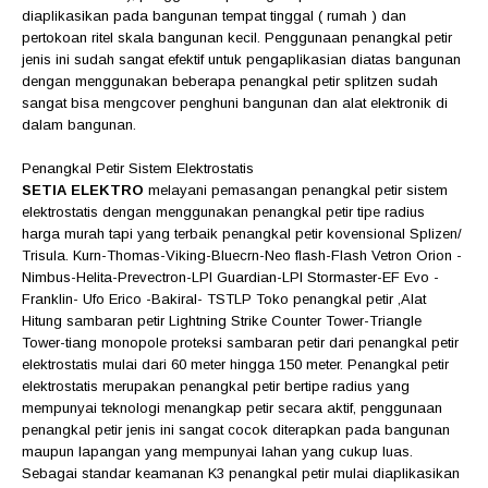
diaplikasikan pada bangunan tempat tinggal ( rumah ) dan
pertokoan ritel skala bangunan kecil. Penggunaan penangkal petir
jenis ini sudah sangat efektif untuk pengaplikasian diatas bangunan
dengan menggunakan beberapa penangkal petir splitzen sudah
sangat bisa mengcover penghuni bangunan dan alat elektronik di
dalam bangunan.
Penangkal Petir Sistem Elektrostatis
SETIA ELEKTRO
melayani pemasangan penangkal petir sistem
elektrostatis dengan menggunakan penangkal petir tipe radius
harga murah tapi yang terbaik penangkal petir kovensional Splizen/
Trisula. Kurn-Thomas-Viking-Bluecrn-Neo flash-Flash Vetron Orion -
Nimbus-Helita-Prevectron-LPI Guardian-LPI Stormaster-EF Evo -
Franklin- Ufo Erico -Bakiral- TSTLP Toko penangkal petir ,Alat
Hitung sambaran petir Lightning Strike Counter Tower-Triangle
Tower-tiang monopole proteksi sambaran petir dari penangkal petir
elektrostatis mulai dari 60 meter hingga 150 meter. Penangkal petir
elektrostatis merupakan penangkal petir bertipe radius yang
mempunyai teknologi menangkap petir secara aktif, penggunaan
penangkal petir jenis ini sangat cocok diterapkan pada bangunan
maupun lapangan yang mempunyai lahan yang cukup luas.
Sebagai standar keamanan K3 penangkal petir mulai diaplikasikan