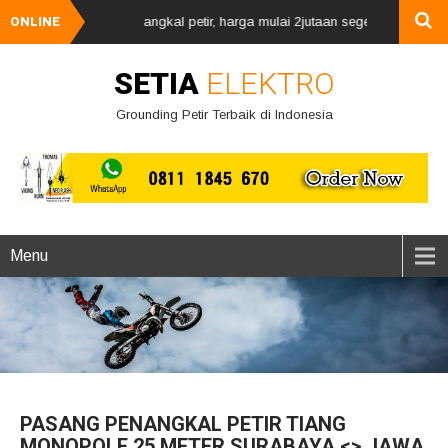
emasangan penangkal petir, harga mulai 2jutaan segera hubungi kami via
ONLINE
SETIA
ELEKTRO
Grounding Petir Terbaik di Indonesia
Menu
PASANG PENANGKAL PETIR TIANG
MONOPOLE 25 METER SURABAYA <> JAWA