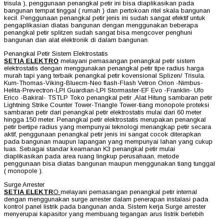
trisula ), penggunaan penangkal petir ini bisa diaplikasikan pada
bangunan tempat tinggal ( rumah ) dan pertokoan ritel skala bangunan
kecil. Penggunaan penangkal petir jenis ini sudah sangat efektif untuk
pengaplikasian diatas bangunan dengan menggunakan beberapa
penangkal petir splitzen sudah sangat bisa mengcover penghuni
bangunan dan alat elektronik di dalam bangunan.
Penangkal Petir Sistem Elektrostatis
SETIA ELEKTRO
melayani pemasangan penangkal petir sistem
elektrostatis dengan menggunakan penangkal petir tipe radius harga
murah tapi yang terbaik penangkal petir kovensional Splizen/ Trisula.
Kurn-Thomas-Viking-Bluecrn-Neo flash-Flash Vetron Orion -Nimbus-
Helita-Prevectron-LPI Guardian-LPI Stormaster-EF Evo -Franklin- Ufo
Erico -Bakiral- TSTLP Toko penangkal petir ,Alat Hitung sambaran petir
Lightning Strike Counter Tower-Triangle Tower-tiang monopole proteksi
sambaran petir dari penangkal petir elektrostatis mulai dari 60 meter
hingga 150 meter. Penangkal petir elektrostatis merupakan penangkal
petir bertipe radius yang mempunyai teknologi menangkap petir secara
aktif, penggunaan penangkal petir jenis ini sangat cocok diterapkan
pada bangunan maupun lapangan yang mempunyai lahan yang cukup
luas. Sebagai standar keamanan K3 penangkal petir mulai
diaplikasikan pada area ruang lingkup perusahaan, metode
penggunaan bisa diatas bangunan maupun menggunakan tiang tunggal
( monopole ).
Surge Arrester
SETIA ELEKTR
O
melayani pemasangan penangkal petir internal
dengan menggunakan surge arrester dalam penerapan instalasi pada
kontrol panel listrik pada bangunan anda. Sistem kerja Surge arrester
menyerupai kapasitor yang membuang tegangan arus listrik berlebih