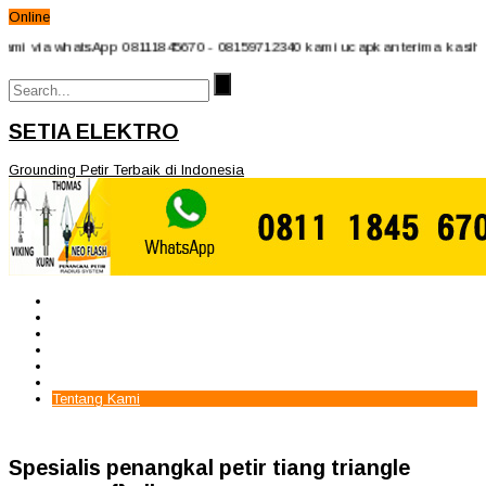
Online
via whatsApp 08111845670 - 08159712340 kami ucapkan terima kasih atas 
SETIA ELEKTRO
Grounding Petir Terbaik di Indonesia
Beranda
Paket Penangkal Petir
Paket Internal Arrester
Paket cctv
Galery
Alamat kami
Tentang Kami
Spesialis penangkal petir tiang triangle