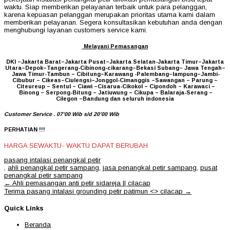
waktu. Siap memberikan pelayanan terbaik untuk para pelanggan,
karena kepuasan pelanggan merupakan prioritas utama kami dalam
memberikan pelayanan. Segera konsultasikan kebutuhan anda dengan
menghubungi layanan customers service kami.
Melayani Pemasangan
DKI –Jakarta Barat–Jakarta Pusat–Jakarta Selatan-Jakarta Timur–Jakarta
Utara–Depok–Tangerang-Cibinong-cikarang–Bekasi Subang– Jawa Tengah–
Jawa Timur-Tambun – Cibitung–Karawang -Palembang–lampung–Jambi-
Cibubur – Cikeas–Ciulengsi–Jonggol-Cimanggis –Sawangan – Parung –
Citeureup – Sentul – Ciawi –Cisarua-Cikokol – Cipondoh – Karawaci –
Binong – Serpong-Bitung – Jatiuwung – Cikupa – Balaraja-Serang –
Cilegon –Bandung dan seluruh indonesia
Customer Service . 07’00 Wib s/d 20’00 Wib
PERHATIAN !!!
HARGA SEWAKTU- WAKTU DAPAT BERUBAH
pasang intalasi penangkal petir
,
ahli penangkal petir sampang
,
jasa penangkal petir sampang
,
pusat
penangkal petir sampang
Post
←
Ahli pemasangan anti petir sidareja || cilacap
navigation
Terima pasang intalasi grounding petir patimun <> cilacap
→
Quick Links
Beranda