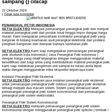
sampang {} cilacap
22 Oktober 2024
|
Tidak ada komentar
PENANGKAL PETIR INDONESIA
SETIA ELEKTRO
Melayani pemasangan penangkal petir dan menjual
material penangkal petir dari produk lokal hingga impor dengan harga
murah. Kami merupakan perusahaan kontraktor penangkal petir yang
bergerak di bidang keamanan aset perangkat elektronik dan proteksi
penghuni bangunan dari dampak bahaya sambaran petir.
SETIA ELEKTRO
Kami siap mengerjakan pemasangan penangkal
petir diseluruh kota Indonesia ( Jasa Penangkal Petir Indonesia )
dengan harga yang relatif terjangkau dengan menggunakan material
tersertifikasi dan bagi anda yang membutuhkan material penangkal petir,
kami siap melakukan pengiriman unit sampai ke lokasi anda tepat
waktu dengan menggunakan mitra ekspedisi terpercaya kami.
Instalasi Penangkal Petir Eksternal
SETIA ELEKTRO
melayani jasa instalasi penangkal petir eksternal
untuk pemasangan penangkal petir outdoor, penangkal petir eksternal
terbagi menjadi dua macam sistem. Sistem yang dimaksud ialah
pemasangan penangkal petir sistem konvensional dan pemasangan
penangkal petir sistem elektrostatis.
Penangkal Petir Sistem Konvensional
SETIA ELEKTRO
melayani pemasangan penangkal petir sistem
konvensional dengan menggunakan penangkal petir splitzen ( tombak /