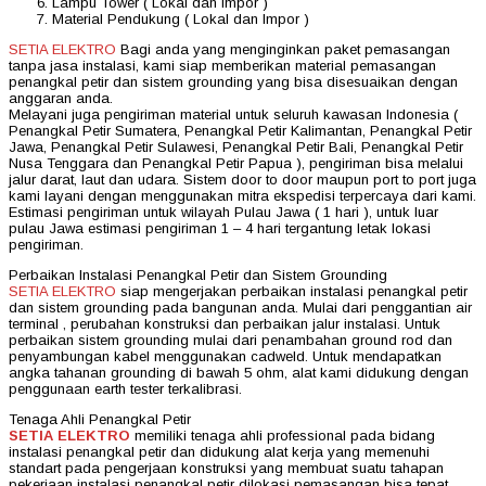
Lampu Tower ( Lokal dan Impor )
Material Pendukung ( Lokal dan Impor )
SETIA ELEKTRO
Bagi anda yang menginginkan paket pemasangan
tanpa jasa instalasi, kami siap memberikan material pemasangan
penangkal petir dan sistem grounding yang bisa disesuaikan dengan
anggaran anda.
Melayani juga pengiriman material untuk seluruh kawasan Indonesia (
Penangkal Petir Sumatera, Penangkal Petir Kalimantan, Penangkal Petir
Jawa, Penangkal Petir Sulawesi, Penangkal Petir Bali, Penangkal Petir
Nusa Tenggara dan Penangkal Petir Papua ), pengiriman bisa melalui
jalur darat, laut dan udara. Sistem door to door maupun port to port juga
kami layani dengan menggunakan mitra ekspedisi terpercaya dari kami.
Estimasi pengiriman untuk wilayah Pulau Jawa ( 1 hari ), untuk luar
pulau Jawa estimasi pengiriman 1 – 4 hari tergantung letak lokasi
pengiriman.
Perbaikan Instalasi Penangkal Petir dan Sistem Grounding
SETIA ELEKTRO
siap mengerjakan perbaikan instalasi penangkal petir
dan sistem grounding pada bangunan anda. Mulai dari penggantian air
terminal , perubahan konstruksi dan perbaikan jalur instalasi. Untuk
perbaikan sistem grounding mulai dari penambahan ground rod dan
penyambungan kabel menggunakan cadweld. Untuk mendapatkan
angka tahanan grounding di bawah 5 ohm, alat kami didukung dengan
penggunaan earth tester terkalibrasi.
Tenaga Ahli Penangkal Petir
SETIA ELEKTRO
memiliki tenaga ahli professional pada bidang
instalasi penangkal petir dan didukung alat kerja yang memenuhi
standart pada pengerjaan konstruksi yang membuat suatu tahapan
pekerjaan instalasi penangkal petir dilokasi pemasangan bisa tepat