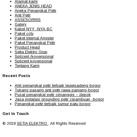
Alamat kami
ANEKA JENIS HEAD
Aneka Penangkal Petir
Anti Petir
ASSESORRIS
Galery
Kabel NYY -NYA-BC
Paket cctv
Paket Internal Arrester
Paket Penangkal Petir
Product Head
Setia Elektro Grup
Splizent /kovensional
Splizent kovensional
Tentang Kami
Recent Posts
Ahli penangkal petir terbaik leuwisadeng-bogor
Tukang pasang anti petir rawa panjang-bogor
Pusat penangkal petir cimanggis – depok
Jasa instalasi grounding petir cipambuan -bogor
Penangkal petir terbaik sumur batu-bogor
Get In Touch
© 2018
SETIA ELEKTRO
. All Rights Reserved