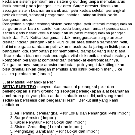
kedalam sistem pembumian / sistem grounding tanpa memutus arus
listrik normal pada jaringan listrik area. Surge arrester diperlukan
sebagai sistem keamanan sambaran petir kedua setelah penangkal
petir eksternal, sebagai pengaman instalasi jaringan listrik pada
bangunan anda.
Pengertian singkat tentang sistem penangkal petir internal menggunakan
surge arrester bisa di contohkan pada bangunan rumah / perusahaan,
secara garis besar kedua bangunan ini pasti menggunakan jaringan
listrik dari PLN. Ketika bangunan tidak menggunakan surge arrester
disaat lintasan jaringan kabel PLN diluar area terkena sambaran petir,
hal ini mengacu rambatan petir akan masuk pada jaringan listrik pada
bangunan kita. Rambatan petir mempunyai dampak yang luar biasa,
dikarenakan bisa merusak perangkat vital elektronik semisal rusaknya
komponen perangkat komputer dan perangkat elektronik lainnya.
Dengan adanya surge arrester rambatan petir yang tidak diinginkan
bisa dinetralisirkan dengan memutus arus listrik berlebih menuju ke
sistem pembumian ( tanah ).
Jual Material Penangkal Petir
SETIA ELEKTRO
menyediakan material penangkal petir dan
perlengkapan sistem grounding sebagai perlengkapan alat keamanan
sambaran petir yang bisa anda instalasikan sendiri, unit yang kami
sediakan berlisensi dan bergaransi resmi. Berikut unit yang kami
sediakan :
Air Terminal ( Penangkal Petir Lokal dan Penangkal Petir Impor )
Surge Arrester ( Impor )
Kabel Penyalur Petir ( Lokal dan Impor )
Sistem Grounding ( Lokal dan Impor )
Penghitung Sambaran Petir ( Lokal dan Impor )