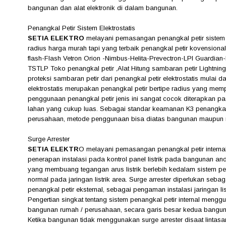
bangunan dan alat elektronik di dalam bangunan.
Penangkal Petir Sistem Elektrostatis
SETIA ELEKTRO
melayani pemasangan penangkal petir sistem e
radius harga murah tapi yang terbaik penangkal petir kovensiona
flash-Flash Vetron Orion -Nimbus-Helita-Prevectron-LPI Guardian-
TSTLP Toko penangkal petir ,Alat Hitung sambaran petir Lightnin
proteksi sambaran petir dari penangkal petir elektrostatis mulai d
elektrostatis merupakan penangkal petir bertipe radius yang memp
penggunaan penangkal petir jenis ini sangat cocok diterapka
lahan yang cukup luas. Sebagai standar keamanan K3 penangkal p
perusahaan, metode penggunaan bisa diatas bangunan maupun m
Surge Arrester
SETIA ELEKTR
O
melayani pemasangan penangkal petir intern
penerapan instalasi pada kontrol panel listrik pada bangunan and
yang membuang tegangan arus listrik berlebih kedalam sistem pe
normal pada jaringan listrik area. Surge arrester diperlukan seb
penangkal petir eksternal, sebagai pengaman instalasi jaringan l
Pengertian singkat tentang sistem penangkal petir internal mengg
bangunan rumah / perusahaan, secara garis besar kedua bangunan
Ketika bangunan tidak menggunakan surge arrester disaat lintasa