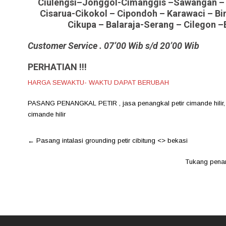
Ciulengsi–Jonggol-Cimanggis –Sawangan – P
Cisarua-Cikokol – Cipondoh – Karawaci – Bi
Cikupa – Balaraja-Serang – Cilegon –
Customer Service . 07’00 Wib s/d 20’00 Wib
PERHATIAN !!!
HARGA SEWAKTU- WAKTU DAPAT BERUBAH
PASANG PENANGKAL PETIR
,
jasa penangkal petir cimande hilir
cimande hilir
Post
←
Pasang intalasi grounding petir cibitung <> bekasi
navigation
Tukang penan