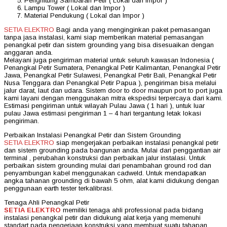
Penghitung Sambaran Petir ( Lokal dan Impor )
Lampu Tower ( Lokal dan Impor )
Material Pendukung ( Lokal dan Impor )
SETIA ELEKTRO
Bagi anda yang menginginkan paket pemasangan
tanpa jasa instalasi, kami siap memberikan material pemasangan
penangkal petir dan sistem grounding yang bisa disesuaikan dengan
anggaran anda.
Melayani juga pengiriman material untuk seluruh kawasan Indonesia (
Penangkal Petir Sumatera, Penangkal Petir Kalimantan, Penangkal Petir
Jawa, Penangkal Petir Sulawesi, Penangkal Petir Bali, Penangkal Petir
Nusa Tenggara dan Penangkal Petir Papua ), pengiriman bisa melalui
jalur darat, laut dan udara. Sistem door to door maupun port to port juga
kami layani dengan menggunakan mitra ekspedisi terpercaya dari kami.
Estimasi pengiriman untuk wilayah Pulau Jawa ( 1 hari ), untuk luar
pulau Jawa estimasi pengiriman 1 – 4 hari tergantung letak lokasi
pengiriman.
Perbaikan Instalasi Penangkal Petir dan Sistem Grounding
SETIA ELEKTRO
siap mengerjakan perbaikan instalasi penangkal petir
dan sistem grounding pada bangunan anda. Mulai dari penggantian air
terminal , perubahan konstruksi dan perbaikan jalur instalasi. Untuk
perbaikan sistem grounding mulai dari penambahan ground rod dan
penyambungan kabel menggunakan cadweld. Untuk mendapatkan
angka tahanan grounding di bawah 5 ohm, alat kami didukung dengan
penggunaan earth tester terkalibrasi.
Tenaga Ahli Penangkal Petir
SETIA ELEKTRO
memiliki tenaga ahli professional pada bidang
instalasi penangkal petir dan didukung alat kerja yang memenuhi
standart pada pengerjaan konstruksi yang membuat suatu tahapan