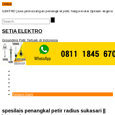
Online
EKTRO jasa pemasangan penangkal petir, harga mulai 2jutaan segera hubun
SETIA ELEKTRO
Grounding Petir Terbaik di Indonesia
Beranda
Paket Penangkal Petir
Paket Internal Arrester
Paket cctv
Galery
Alamat kami
Tentang Kami
spesilais penangkal petir radius sukasari ||