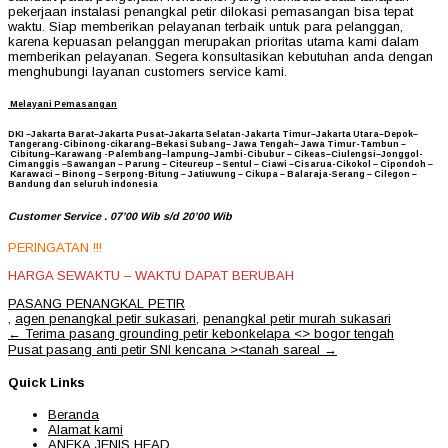
pekerjaan instalasi penangkal petir dilokasi pemasangan bisa tepat
waktu. Siap memberikan pelayanan terbaik untuk para pelanggan,
karena kepuasan pelanggan merupakan prioritas utama kami dalam
memberikan pelayanan. Segera konsultasikan kebutuhan anda dengan
menghubungi layanan customers service kami.
Melayani Pemasangan
DKI –Jakarta Barat–Jakarta Pusat–Jakarta Selatan-Jakarta Timur–Jakarta Utara–Depok–
Tangerang-Cibinong-cikarang–Bekasi Subang– Jawa Tengah– Jawa Timur-Tambun –
Cibitung–Karawang -Palembang–lampung–Jambi-Cibubur – Cikeas–Ciulengsi–Jonggol-
Cimanggis –Sawangan – Parung – Citeureup – Sentul – Ciawi –Cisarua-Cikokol – Cipondoh –
Karawaci – Binong – Serpong-Bitung – Jatiuwung – Cikupa – Balaraja-Serang – Cilegon –
Bandung dan seluruh indonesia
Customer Service . 07’00 Wib s/d 20’00 Wib
PERINGATAN !!!
HARGA SEWAKTU – WAKTU DAPAT BERUBAH
PASANG PENANGKAL PETIR
,
agen penangkal petir sukasari
,
penangkal petir murah sukasari
Post
←
Terima pasang grounding petir kebonkelapa <> bogor tengah
navigation
Pusat pasang anti petir SNI kencana ><tanah sareal
→
Quick Links
Beranda
Alamat kami
ANEKA JENIS HEAD