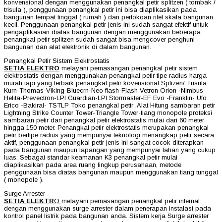
konvensional dengan menggunakan penangkal petir splitzen ( tombak /
trisula ), penggunaan penangkal petir ini bisa diaplikasikan pada
bangunan tempat tinggal ( rumah ) dan pertokoan ritel skala bangunan
kecil. Penggunaan penangkal petir jenis ini sudah sangat efektif untuk
pengaplikasian diatas bangunan dengan menggunakan beberapa
penangkal petir splitzen sudah sangat bisa mengcover penghuni
bangunan dan alat elektronik di dalam bangunan.
Penangkal Petir Sistem Elektrostatis
SETIA ELEKTRO
melayani pemasangan penangkal petir sistem
elektrostatis dengan menggunakan penangkal petir tipe radius harga
murah tapi yang terbaik penangkal petir kovensional Splizen/ Trisula.
Kurn-Thomas-Viking-Bluecrn-Neo flash-Flash Vetron Orion -Nimbus-
Helita-Prevectron-LPI Guardian-LPI Stormaster-EF Evo -Franklin- Ufo
Erico -Bakiral- TSTLP Toko penangkal petir ,Alat Hitung sambaran petir
Lightning Strike Counter Tower-Triangle Tower-tiang monopole proteksi
sambaran petir dari penangkal petir elektrostatis mulai dari 60 meter
hingga 150 meter. Penangkal petir elektrostatis merupakan penangkal
petir bertipe radius yang mempunyai teknologi menangkap petir secara
aktif, penggunaan penangkal petir jenis ini sangat cocok diterapkan
pada bangunan maupun lapangan yang mempunyai lahan yang cukup
luas. Sebagai standar keamanan K3 penangkal petir mulai
diaplikasikan pada area ruang lingkup perusahaan, metode
penggunaan bisa diatas bangunan maupun menggunakan tiang tunggal
( monopole ).
Surge Arrester
SETIA ELEKTR
O
melayani pemasangan penangkal petir internal
dengan menggunakan surge arrester dalam penerapan instalasi pada
kontrol panel listrik pada bangunan anda. Sistem kerja Surge arrester