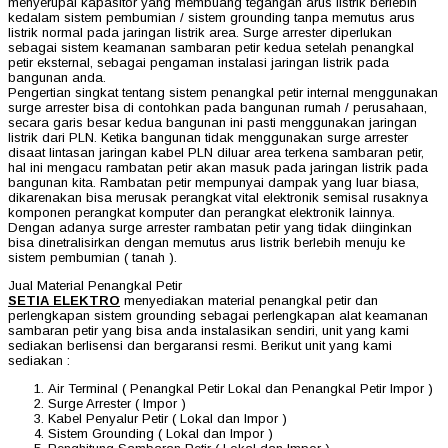
menyerupai kapasitor yang membuang tegangan arus listrik berlebih
kedalam sistem pembumian / sistem grounding tanpa memutus arus
listrik normal pada jaringan listrik area. Surge arrester diperlukan
sebagai sistem keamanan sambaran petir kedua setelah penangkal
petir eksternal, sebagai pengaman instalasi jaringan listrik pada
bangunan anda.
Pengertian singkat tentang sistem penangkal petir internal menggunakan
surge arrester bisa di contohkan pada bangunan rumah / perusahaan,
secara garis besar kedua bangunan ini pasti menggunakan jaringan
listrik dari PLN. Ketika bangunan tidak menggunakan surge arrester
disaat lintasan jaringan kabel PLN diluar area terkena sambaran petir,
hal ini mengacu rambatan petir akan masuk pada jaringan listrik pada
bangunan kita. Rambatan petir mempunyai dampak yang luar biasa,
dikarenakan bisa merusak perangkat vital elektronik semisal rusaknya
komponen perangkat komputer dan perangkat elektronik lainnya.
Dengan adanya surge arrester rambatan petir yang tidak diinginkan
bisa dinetralisirkan dengan memutus arus listrik berlebih menuju ke
sistem pembumian ( tanah ).
Jual Material Penangkal Petir
SETIA ELEKTRO
menyediakan material penangkal petir dan
perlengkapan sistem grounding sebagai perlengkapan alat keamanan
sambaran petir yang bisa anda instalasikan sendiri, unit yang kami
sediakan berlisensi dan bergaransi resmi. Berikut unit yang kami
sediakan :
Air Terminal ( Penangkal Petir Lokal dan Penangkal Petir Impor )
Surge Arrester ( Impor )
Kabel Penyalur Petir ( Lokal dan Impor )
Sistem Grounding ( Lokal dan Impor )