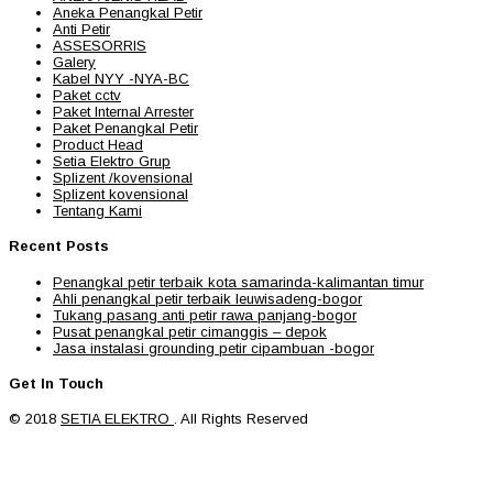
Aneka Penangkal Petir
Anti Petir
ASSESORRIS
Galery
Kabel NYY -NYA-BC
Paket cctv
Paket Internal Arrester
Paket Penangkal Petir
Product Head
Setia Elektro Grup
Splizent /kovensional
Splizent kovensional
Tentang Kami
Recent Posts
Penangkal petir terbaik kota samarinda-kalimantan timur
Ahli penangkal petir terbaik leuwisadeng-bogor
Tukang pasang anti petir rawa panjang-bogor
Pusat penangkal petir cimanggis – depok
Jasa instalasi grounding petir cipambuan -bogor
Get In Touch
© 2018
SETIA ELEKTRO
. All Rights Reserved