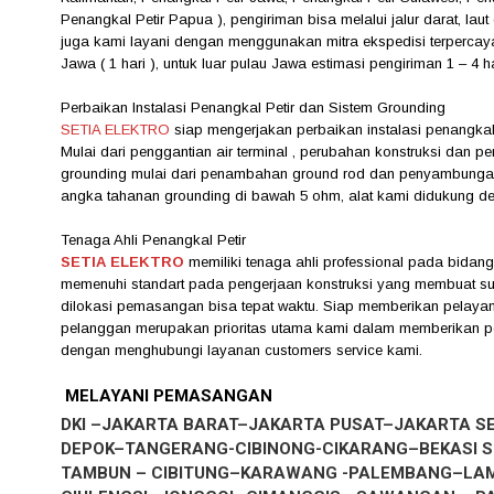
Penangkal Petir Papua ), pengiriman bisa melalui jalur darat, lau
juga kami layani dengan menggunakan mitra ekspedisi terpercaya
Jawa ( 1 hari ), untuk luar pulau Jawa estimasi pengiriman 1 – 4 h
Perbaikan Instalasi Penangkal Petir dan Sistem Grounding
SETIA ELEKTRO
siap mengerjakan perbaikan instalasi penangka
Mulai dari penggantian air terminal , perubahan konstruksi dan per
grounding mulai dari penambahan ground rod dan penyambung
angka tahanan grounding di bawah 5 ohm, alat kami didukung den
Tenaga Ahli Penangkal Petir
SETIA ELEKTRO
memiliki tenaga ahli professional pada bidang 
memenuhi standart pada pengerjaan konstruksi yang membuat suat
dilokasi pemasangan bisa tepat waktu. Siap memberikan pelayan
pelanggan merupakan prioritas utama kami dalam memberikan p
dengan menghubungi layanan customers service kami.
MELAYANI PEMASANGAN
DKI –JAKARTA BARAT–JAKARTA PUSAT–JAKARTA S
DEPOK–TANGERANG-CIBINONG-CIKARANG–BEKASI 
TAMBUN – CIBITUNG–KARAWANG -PALEMBANG–LAM