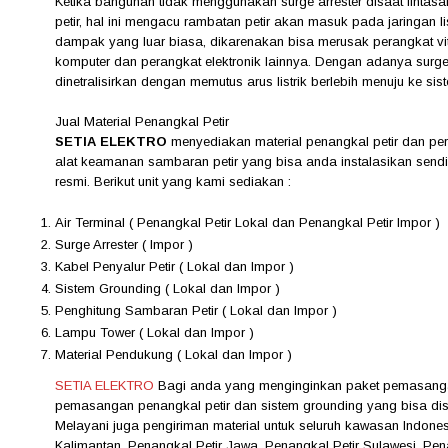
Ketika bangunan tidak menggunakan surge arrester disaat lintasa
petir, hal ini mengacu rambatan petir akan masuk pada jaringan 
dampak yang luar biasa, dikarenakan bisa merusak perangkat vi
komputer dan perangkat elektronik lainnya. Dengan adanya surge 
dinetralisirkan dengan memutus arus listrik berlebih menuju ke si
Jual Material Penangkal Petir
SETIA ELEKTRO
menyediakan material penangkal petir dan pe
alat keamanan sambaran petir yang bisa anda instalasikan sendir
resmi. Berikut unit yang kami sediakan :
Air Terminal ( Penangkal Petir Lokal dan Penangkal Petir Impor )
Surge Arrester ( Impor )
Kabel Penyalur Petir ( Lokal dan Impor )
Sistem Grounding ( Lokal dan Impor )
Penghitung Sambaran Petir ( Lokal dan Impor )
Lampu Tower ( Lokal dan Impor )
Material Pendukung ( Lokal dan Impor )
SETIA ELEKTRO
Bagi anda yang menginginkan paket pemasangan 
pemasangan penangkal petir dan sistem grounding yang bisa d
Melayani juga pengiriman material untuk seluruh kawasan Indones
Kalimantan, Penangkal Petir Jawa, Penangkal Petir Sulawesi, Pen