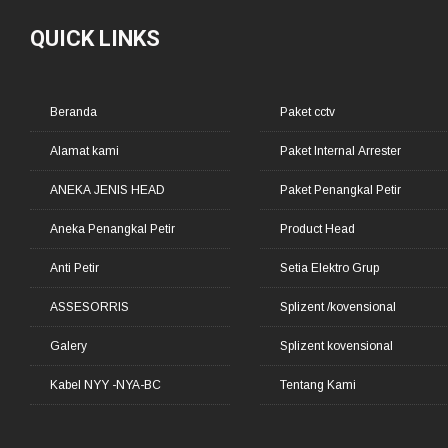
QUICK LINKS
Beranda
Paket cctv
Alamat kami
Paket Internal Arrester
ANEKA JENIS HEAD
Paket Penangkal Petir
Aneka Penangkal Petir
Product Head
Anti Petir
Setia Elektro Grup
ASSESORRIS
Splizent /kovensional
Galery
Splizent kovensional
Kabel NYY -NYA-BC
Tentang Kami