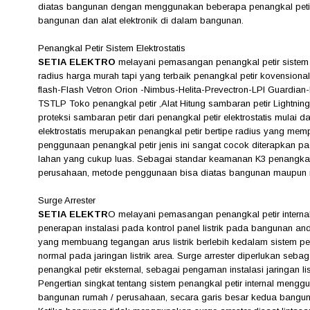
diatas bangunan dengan menggunakan beberapa penangkal petir
bangunan dan alat elektronik di dalam bangunan.
Penangkal Petir Sistem Elektrostatis
SETIA ELEKTRO
melayani pemasangan penangkal petir sistem e
radius harga murah tapi yang terbaik penangkal petir kovensiona
flash-Flash Vetron Orion -Nimbus-Helita-Prevectron-LPI Guardian-
TSTLP Toko penangkal petir ,Alat Hitung sambaran petir Lightnin
proteksi sambaran petir dari penangkal petir elektrostatis mulai d
elektrostatis merupakan penangkal petir bertipe radius yang memp
penggunaan penangkal petir jenis ini sangat cocok diterapka
lahan yang cukup luas. Sebagai standar keamanan K3 penangkal p
perusahaan, metode penggunaan bisa diatas bangunan maupun m
Surge Arrester
SETIA ELEKTR
O
melayani pemasangan penangkal petir intern
penerapan instalasi pada kontrol panel listrik pada bangunan and
yang membuang tegangan arus listrik berlebih kedalam sistem pe
normal pada jaringan listrik area. Surge arrester diperlukan seb
penangkal petir eksternal, sebagai pengaman instalasi jaringan l
Pengertian singkat tentang sistem penangkal petir internal mengg
bangunan rumah / perusahaan, secara garis besar kedua bangunan