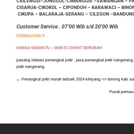
CIULENGSI–JONGGOL-CIMANGGIS –SAWANGAN – PAR
CISARUA-CIKOKOL – CIPONDOH – KARAWACI – BINO
CIKUPA – BALARAJA-SERANG – CILEGON –BANDUNG
Customer Service . 07’00 Wib s/d 20’00 Wib
PERINGATAN !!!
HARGA SEWAKTU – WAKTU DAPAT BERUBAH
pasang intalasi penangkal petir
,
jasa penangkal petir nangerang
petir nangerang
Post
←
Penangkal petir murah terbaik 2024 kihiyang <> binong kab s
navigation
Pusat pemasa