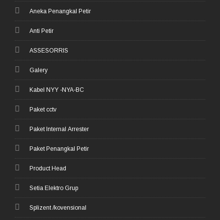
Aneka Penangkal Petir
Anti Petir
ASSESORRIS
Galery
Kabel NYY -NYA-BC
Paket cctv
Paket Internal Arrester
Paket Penangkal Petir
Product Head
Setia Elektro Grup
Splizent /kovensional