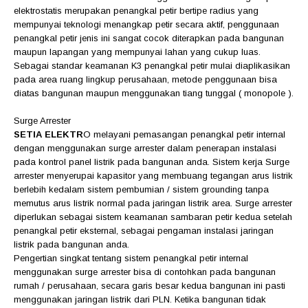
elektrostatis merupakan penangkal petir bertipe radius yang
mempunyai teknologi menangkap petir secara aktif, penggunaan
penangkal petir jenis ini sangat cocok diterapkan pada bangunan
maupun lapangan yang mempunyai lahan yang cukup luas.
Sebagai standar keamanan K3 penangkal petir mulai diaplikasikan
pada area ruang lingkup perusahaan, metode penggunaan bisa
diatas bangunan maupun menggunakan tiang tunggal ( monopole ).
Surge Arrester
SETIA ELEKTR
O
melayani pemasangan penangkal petir internal
dengan menggunakan surge arrester dalam penerapan instalasi
pada kontrol panel listrik pada bangunan anda. Sistem kerja Surge
arrester menyerupai kapasitor yang membuang tegangan arus listrik
berlebih kedalam sistem pembumian / sistem grounding tanpa
memutus arus listrik normal pada jaringan listrik area. Surge arrester
diperlukan sebagai sistem keamanan sambaran petir kedua setelah
penangkal petir eksternal, sebagai pengaman instalasi jaringan
listrik pada bangunan anda.
Pengertian singkat tentang sistem penangkal petir internal
menggunakan surge arrester bisa di contohkan pada bangunan
rumah / perusahaan, secara garis besar kedua bangunan ini pasti
menggunakan jaringan listrik dari PLN. Ketika bangunan tidak