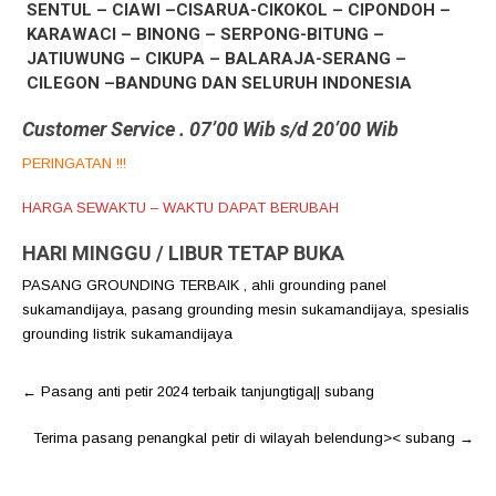
SENTUL – CIAWI –CISARUA-CIKOKOL – CIPONDOH –
KARAWACI – BINONG – SERPONG-BITUNG –
JATIUWUNG – CIKUPA – BALARAJA-SERANG –
CILEGON –BANDUNG DAN SELURUH INDONESIA
Customer Service . 07’00 Wib s/d 20’00 Wib
PERINGATAN !!!
HARGA SEWAKTU – WAKTU DAPAT BERUBAH
HARI MINGGU / LIBUR TETAP BUKA
PASANG GROUNDING TERBAIK
,
ahli grounding panel
sukamandijaya
,
pasang grounding mesin sukamandijaya
,
spesialis
grounding listrik sukamandijaya
Post
←
Pasang anti petir 2024 terbaik tanjungtiga|| subang
navigation
Terima pasang penangkal petir di wilayah belendung>< subang
→