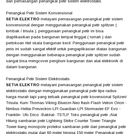
dan pemasangan penangkal petir sistem elektrostatis.
Penangkal Petir Sistem Konvensional
SETIA ELEKTRO
melayani pemasangan penangkal petir sistem
konvensional dengan menggunakan penangkal petir splitzen (
tombak / trisula ), penggunaan penangkal petir ini bisa
diaplikasikan pada bangunan tempat tinggal ( rumah ) dan
pertokoan ritel skala bangunan kecil. Penggunaan penangkal petir
jenis ini sudah sangat efektif untuk pengaplikasian diatas bangunan
dengan menggunakan beberapa penangkal petir splitzen sudah
sangat bisa mengcover penghuni bangunan dan alat elektronik di
dalam bangunan.
Penangkal Petir Sistem Elektrostatis
SETIA ELEKTRO
melayani pemasangan penangkal petir sistem
elektrostatis dengan menggunakan penangkal petir tipe radius
harga murah tapi yang terbaik penangkal petir kovensional Splizen/
Trisula. Kurn-Thomas-Viking-Bluecrn-Neo flash-Flash Vetron Orion -
Nimbus-Helita-Prevectron-LPI Guardian-LPI Stormaster-EF Evo -
Franklin- Ufo Erico -Bakiral- TSTLP Toko penangkal petir ,Alat
Hitung sambaran petir Lightning Strike Counter Tower-Triangle
Tower-tiang monopole proteksi sambaran petir dari penangkal petir
elektrostatis mulai dari 60 meter hingga 150 meter. Penangkal petir