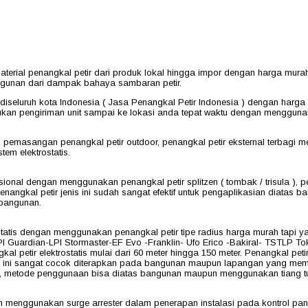
erial penangkal petir dari produk lokal hingga impor dengan harga mura
angunan dari dampak bahaya sambaran petir.
eluruh kota Indonesia ( Jasa Penangkal Petir Indonesia ) dengan harga ya
kan pengiriman unit sampai ke lokasi anda tepat waktu dengan menggunak
tuk pemasangan penangkal petir outdoor, penangkal petir eksternal terba
em elektrostatis.
onal dengan menggunakan penangkal petir splitzen ( tombak / trisula ), 
penangkal petir jenis ini sudah sangat efektif untuk pengaplikasian diat
 bangunan.
atis dengan menggunakan penangkal petir tipe radius harga murah tapi yan
I Guardian-LPI Stormaster-EF Evo -Franklin- Ufo Erico -Bakiral- TSTLP Toko
al petir elektrostatis mulai dari 60 meter hingga 150 meter. Penangkal pet
enis ini sangat cocok diterapkan pada bangunan maupun lapangan yang m
an, metode penggunaan bisa diatas bangunan maupun menggunakan tiang tu
 menggunakan surge arrester dalam penerapan instalasi pada kontrol panel