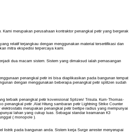
h. Kami merupakan perusahaan kontraktor penangkal petir yang bergerak
ng relatif terjangkau dengan menggunakan material tersertifikasi dan
an mitra ekspedisi terpercaya kami.
gi menjadi dua macam sistem. Sistem yang dimaksud ialah pemasangan
penggunaan penangkal petir ini bisa diaplikasikan pada bangunan tempat
as bangunan dengan menggunakan beberapa penangkal petir splitzen sudah
g terbaik penangkal petir kovensional Splizen/ Trisula. Kurn-Thomas-
 penangkal petir ,Alat Hitung sambaran petir Lightning Strike Counter
ir elektrostatis merupakan penangkal petir bertipe radius yang mempunyai
empunyai lahan yang cukup luas. Sebagai standar keamanan K3
nggal ( monopole ).
 listrik pada bangunan anda. Sistem kerja Surge arrester menyerupai