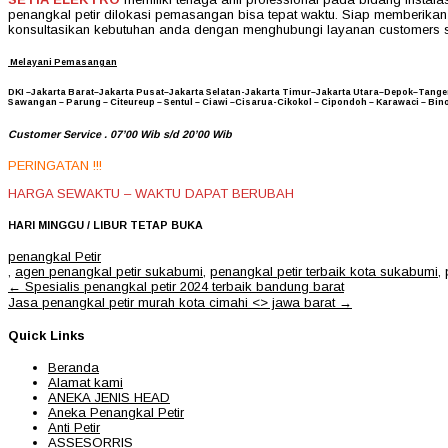
penangkal petir dilokasi pemasangan bisa tepat waktu. Siap memberika
konsultasikan kebutuhan anda dengan menghubungi layanan customers s
Melayani Pemasangan
DKI –Jakarta Barat–Jakarta Pusat–Jakarta Selatan-Jakarta Timur–Jakarta Utara–Depok–Ta
Sawangan – Parung – Citeureup – Sentul – Ciawi –Cisarua-Cikokol – Cipondoh – Karawaci – Bi
Customer Service . 07’00 Wib s/d 20’00 Wib
PERINGATAN !!!
HARGA SEWAKTU – WAKTU DAPAT BERUBAH
HARI MINGGU / LIBUR TETAP BUKA
penangkal Petir
,
agen penangkal petir sukabumi
,
penangkal petir terbaik kota sukabumi
,
Post
←
Spesialis penangkal petir 2024 terbaik bandung barat
navigation
Jasa penangkal petir murah kota cimahi <> jawa barat
→
Quick Links
Beranda
Alamat kami
ANEKA JENIS HEAD
Aneka Penangkal Petir
Anti Petir
ASSESORRIS