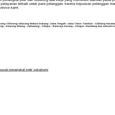
n pelayanan terbaik untuk para pelanggan, karena kepuasan pelanggan m
ervice kami.
ngerang-Cibinong-cikarang–Bekasi Subang– Jawa Tengah– Jawa Timur-Tambun – Cibitung–Kar
nong – Serpong-Bitung – Jatiuwung – Cikupa – Balaraja-Serang – Cilegon –Bandung dan seluruh i
pusat penangkal petir sukabumi