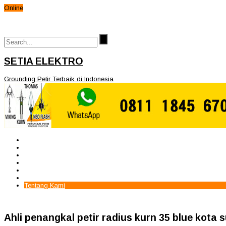
Online
SETIA ELEKTRO
Grounding Petir Terbaik di Indonesia
Beranda
Paket Penangkal Petir
Paket Internal Arrester
Paket cctv
Galery
Alamat kami
Tentang Kami
Ahli penangkal petir radius kurn 35 blue kota