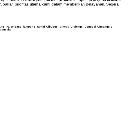
erupakan prioritas utama kami dalam memberikan pelayanan. Segera
awang -Palembang–lampung–Jambi-Cibubur – Cikeas–Ciulengsi–Jonggol-Cimanggis –
ndonesia