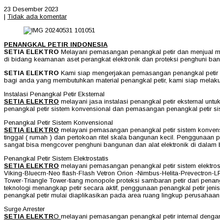
23 Desember 2023
|
Tidak ada komentar
PENANGKAL PETIR INDONESIA
SETIA ELEKTRO
Melayani pemasangan penangkal petir dan menjual mat
di bidang keamanan aset perangkat elektronik dan proteksi penghuni b
SETIA ELEKTRO
Kami siap mengerjakan pemasangan penangkal petir dis
bagi anda yang membutuhkan material penangkal petir, kami siap melaku
Instalasi Penangkal Petir Eksternal
SETIA ELEKTRO
melayani jasa instalasi penangkal petir eksternal un
penangkal petir sistem konvensional dan pemasangan penangkal petir sist
Penangkal Petir Sistem Konvensional
SETIA ELEKTRO
melayani pemasangan penangkal petir sistem konvensi
tinggal ( rumah ) dan pertokoan ritel skala bangunan kecil. Penggunaan 
sangat bisa mengcover penghuni bangunan dan alat elektronik di dalam
Penangkal Petir Sistem Elektrostatis
SETIA ELEKTRO
melayani pemasangan penangkal petir sistem elektrost
Viking-Bluecrn-Neo flash-Flash Vetron Orion -Nimbus-Helita-Prevectron-LP
Tower-Triangle Tower-tiang monopole proteksi sambaran petir dari penangk
teknologi menangkap petir secara aktif, penggunaan penangkal petir j
penangkal petir mulai diaplikasikan pada area ruang lingkup perusaha
Surge Arrester
SETIA ELEKTR
O
melayani pemasangan penangkal petir internal dengan