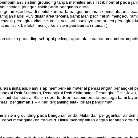
embumian / sistem grounding tanpa memutus arus listrik normal pada jarin
n instalasi jaringan listrik pada bangunan anda.
surge arrester bisa di contohkan pada bangunan rumah / perusahaan, secar
aringan kabel PLN diluar area terkena sambaran petir, hal ini mengacu ram
usak perangkat vital elektronik semisal rusaknya komponen perangkat ko
arus listrik berlebih menuju ke sistem pembumian ( tanah ).
n sistem grounding sebagai perlengkapan alat keamanan sambaran petir ya
asa instalasi, kami siap memberikan material pemasangan penangkal pet
angkal Petir Sumatera, Penangkal Petir Kalimantan, Penangkal Petir Jawa, 
at, laut dan udara. Sistem door to door maupun port to port juga kami lay
masi pengiriman 1 – 4 hari tergantung letak lokasi pengiriman.
n sistem grounding pada bangunan anda. Mulai dari penggantian air termina
 kabel menggunakan cadweld. Untuk mendapatkan angka tahanan groundin
asi penangkal petir dan didukung alat kerja yang memenuhi standart pada 