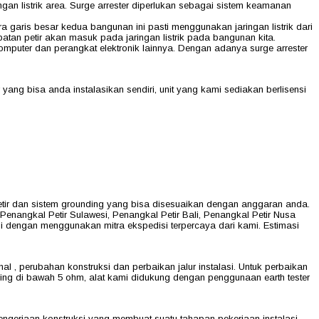
gan listrik area. Surge arrester diperlukan sebagai sistem keamanan
a garis besar kedua bangunan ini pasti menggunakan jaringan listrik dari
batan petir akan masuk pada jaringan listrik pada bangunan kita.
mputer dan perangkat elektronik lainnya. Dengan adanya surge arrester
ng bisa anda instalasikan sendiri, unit yang kami sediakan berlisensi
ir dan sistem grounding yang bisa disesuaikan dengan anggaran anda.
Penangkal Petir Sulawesi, Penangkal Petir Bali, Penangkal Petir Nusa
ani dengan menggunakan mitra ekspedisi terpercaya dari kami. Estimasi
l , perubahan konstruksi dan perbaikan jalur instalasi. Untuk perbaikan
g di bawah 5 ohm, alat kami didukung dengan penggunaan earth tester
pengerjaan konstruksi yang membuat suatu tahapan pekerjaan instalasi