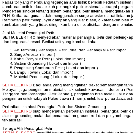
kapasitor yang membuang tegangan arus listrik berlebih kedalam sistem p
sambaran petir kedua setelah penangkal petir eksternal, sebagai pengama
Pengertian singkat tentang sistem penangkal petir internal menggunakan 
PLN. Ketika bangunan tidak menggunakan surge arrester disaat lintasan j
Rambatan petir mempunyai dampak yang luar biasa, dikarenakan bisa mer
rambatan petir yang tidak diinginkan bisa dinetralisirkan dengan memutus 
Jual Material Penangkal Petir
SETIA ELEKTRO
menyediakan material penangkal petir dan perlengkapa
dan bergaransi resmi. Berikut unit yang kami sediakan :
Air Terminal ( Penangkal Petir Lokal dan Penangkal Petir Impor )
Surge Arrester ( Impor )
Kabel Penyalur Petir ( Lokal dan Impor )
Sistem Grounding ( Lokal dan Impor )
Penghitung Sambaran Petir ( Lokal dan Impor )
Lampu Tower ( Lokal dan Impor )
Material Pendukung ( Lokal dan Impor )
SETIA ELEKTRO
Bagi anda yang menginginkan paket pemasangan tanpa j
Melayani juga pengiriman material untuk seluruh kawasan Indonesia ( Pen
Tenggara dan Penangkal Petir Papua ), pengiriman bisa melalui jalur dar
pengiriman untuk wilayah Pulau Jawa ( 1 hari ), untuk luar pulau Jawa esti
Perbaikan Instalasi Penangkal Petir dan Sistem Grounding
SETIA ELEKTRO
siap mengerjakan perbaikan instalasi penangkal petir da
sistem grounding mulai dari penambahan ground rod dan penyambungan
terkalibrasi.
Tenaga Ahli Penangkal Petir
SETIA ELEKTRO
memiliki tenaga ahli professional pada bidang instal