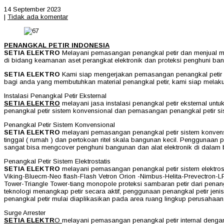
14 September 2023
|
Tidak ada komentar
PENANGKAL PETIR INDONESIA
SETIA ELEKTRO
Melayani pemasangan penangkal petir dan menjual mat
di bidang keamanan aset perangkat elektronik dan proteksi penghuni b
SETIA ELEKTRO
Kami siap mengerjakan pemasangan penangkal petir dis
bagi anda yang membutuhkan material penangkal petir, kami siap melaku
Instalasi Penangkal Petir Eksternal
SETIA ELEKTRO
melayani jasa instalasi penangkal petir eksternal un
penangkal petir sistem konvensional dan pemasangan penangkal petir sist
Penangkal Petir Sistem Konvensional
SETIA ELEKTRO
melayani pemasangan penangkal petir sistem konvensi
tinggal ( rumah ) dan pertokoan ritel skala bangunan kecil. Penggunaan 
sangat bisa mengcover penghuni bangunan dan alat elektronik di dalam
Penangkal Petir Sistem Elektrostatis
SETIA ELEKTRO
melayani pemasangan penangkal petir sistem elektrost
Viking-Bluecrn-Neo flash-Flash Vetron Orion -Nimbus-Helita-Prevectron-LP
Tower-Triangle Tower-tiang monopole proteksi sambaran petir dari penangk
teknologi menangkap petir secara aktif, penggunaan penangkal petir j
penangkal petir mulai diaplikasikan pada area ruang lingkup perusaha
Surge Arrester
SETIA ELEKTR
O
melayani pemasangan penangkal petir internal dengan