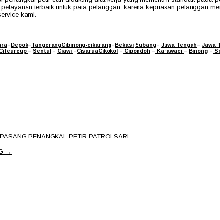
n pelayanan terbaik untuk para pelanggan, karena kepuasan pelanggan m
ervice kami.
ara
–
Depok
–
Tangerang
Cibinong
-cikarang
–
Bekasi
Subang
–
Jawa Tengah
–
Jawa 
Citeureup
–
Sentul
–
Ciawi
–
Cisarua
Cikokol
–
Cipondoh
–
Karawaci
–
Binong
–
Se
PASANG PENANGKAL PETIR PATROLSARI
NG
→