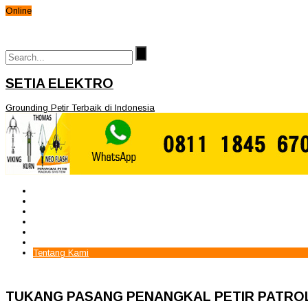
Online
SETIA ELEKTRO
Grounding Petir Terbaik di Indonesia
Beranda
Paket Penangkal Petir
Paket Internal Arrester
Paket cctv
Galery
Alamat kami
Tentang Kami
TUKANG PASANG PENANGKAL PETIR PATRO