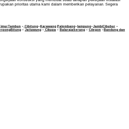
erupakan prioritas utama kami dalam memberikan pelayanan. Segera
Timur
Tambun
–
Cibitung
–
Karawang
Palembang
–
lampung
–
Jambi
Cibubur
–
rpong
Bitung
–
Jatiuwung
–
Cikupa
–
Balaraja
Serang
–
Cilegon
–
Bandung
dan