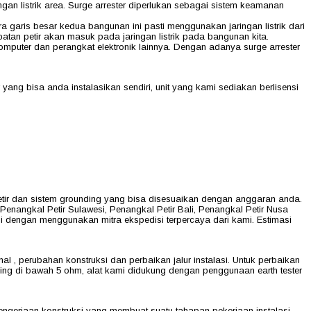
gan listrik area. Surge arrester diperlukan sebagai sistem keamanan
a garis besar kedua bangunan ini pasti menggunakan jaringan listrik dari
batan petir akan masuk pada jaringan listrik pada bangunan kita.
mputer dan perangkat elektronik lainnya. Dengan adanya surge arrester
ng bisa anda instalasikan sendiri, unit yang kami sediakan berlisensi
ir dan sistem grounding yang bisa disesuaikan dengan anggaran anda.
Penangkal Petir Sulawesi, Penangkal Petir Bali, Penangkal Petir Nusa
ani dengan menggunakan mitra ekspedisi terpercaya dari kami. Estimasi
l , perubahan konstruksi dan perbaikan jalur instalasi. Untuk perbaikan
g di bawah 5 ohm, alat kami didukung dengan penggunaan earth tester
pengerjaan konstruksi yang membuat suatu tahapan pekerjaan instalasi