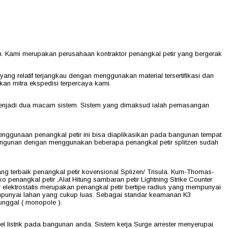
h. Kami merupakan perusahaan kontraktor penangkal petir yang bergerak
ng relatif terjangkau dengan menggunakan material tersertifikasi dan
an mitra ekspedisi terpercaya kami.
gi menjadi dua macam sistem. Sistem yang dimaksud ialah pemasangan
penggunaan penangkal petir ini bisa diaplikasikan pada bangunan tempat
as bangunan dengan menggunakan beberapa penangkal petir splitzen sudah
g terbaik penangkal petir kovensional Splizen/ Trisula. Kurn-Thomas-
 penangkal petir ,Alat Hitung sambaran petir Lightning Strike Counter
ir elektrostatis merupakan penangkal petir bertipe radius yang mempunyai
empunyai lahan yang cukup luas. Sebagai standar keamanan K3
nggal ( monopole ).
 listrik pada bangunan anda. Sistem kerja Surge arrester menyerupai