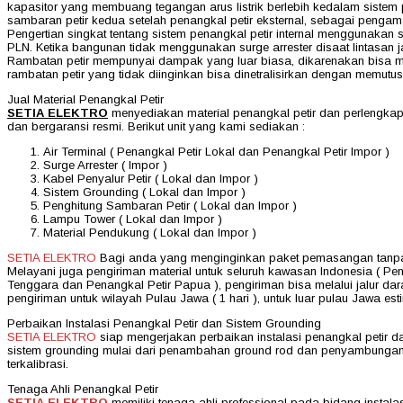
kapasitor yang membuang tegangan arus listrik berlebih kedalam sistem p
sambaran petir kedua setelah penangkal petir eksternal, sebagai pengama
Pengertian singkat tentang sistem penangkal petir internal menggunakan 
PLN. Ketika bangunan tidak menggunakan surge arrester disaat lintasan j
Rambatan petir mempunyai dampak yang luar biasa, dikarenakan bisa mer
rambatan petir yang tidak diinginkan bisa dinetralisirkan dengan memutus 
Jual Material Penangkal Petir
SETIA ELEKTRO
menyediakan material penangkal petir dan perlengkapa
dan bergaransi resmi. Berikut unit yang kami sediakan :
Air Terminal ( Penangkal Petir Lokal dan Penangkal Petir Impor )
Surge Arrester ( Impor )
Kabel Penyalur Petir ( Lokal dan Impor )
Sistem Grounding ( Lokal dan Impor )
Penghitung Sambaran Petir ( Lokal dan Impor )
Lampu Tower ( Lokal dan Impor )
Material Pendukung ( Lokal dan Impor )
SETIA ELEKTRO
Bagi anda yang menginginkan paket pemasangan tanpa j
Melayani juga pengiriman material untuk seluruh kawasan Indonesia ( Pen
Tenggara dan Penangkal Petir Papua ), pengiriman bisa melalui jalur dar
pengiriman untuk wilayah Pulau Jawa ( 1 hari ), untuk luar pulau Jawa esti
Perbaikan Instalasi Penangkal Petir dan Sistem Grounding
SETIA ELEKTRO
siap mengerjakan perbaikan instalasi penangkal petir da
sistem grounding mulai dari penambahan ground rod dan penyambungan
terkalibrasi.
Tenaga Ahli Penangkal Petir
SETIA ELEKTRO
memiliki tenaga ahli professional pada bidang instal