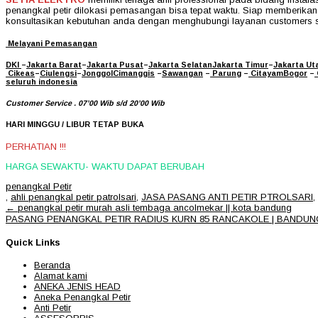
penangkal petir dilokasi pemasangan bisa tepat waktu. Siap memberika
konsultasikan kebutuhan anda dengan menghubungi layanan customers s
Melayani Pemasangan
DKI
–
Jakarta Barat
–
Jakarta Pusat
–
Jakarta Selatan
Jakarta Timur
–
Jakarta Ut
Cikeas
–
Ciulengsi
–
Jonggol
Cimanggis
–
Sawangan
–
Parung
–
Citayam
Bogor
–
seluruh indonesia
Customer Service . 07’00 Wib s/d 20’00 Wib
HARI MINGGU / LIBUR TETAP BUKA
PERHATIAN !!!
HARGA SEWAKTU- WAKTU DAPAT BERUBAH
penangkal Petir
,
ahli penangkal petir patrolsari
,
JASA PASANG ANTI PETIR PTROLSARI
,
Post
←
penangkal petir murah asli tembaga ancolmekar || kota bandung
navigation
PASANG PENANGKAL PETIR RADIUS KURN 85 RANCAKOLE | BANDU
Quick Links
Beranda
Alamat kami
ANEKA JENIS HEAD
Aneka Penangkal Petir
Anti Petir