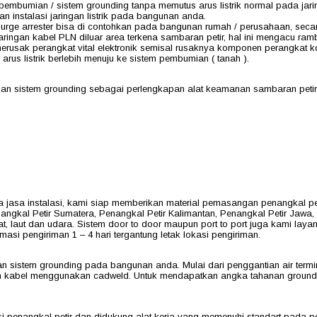
embumian / sistem grounding tanpa memutus arus listrik normal pada jarin
n instalasi jaringan listrik pada bangunan anda.
surge arrester bisa di contohkan pada bangunan rumah / perusahaan, secar
aringan kabel PLN diluar area terkena sambaran petir, hal ini mengacu ram
usak perangkat vital elektronik semisal rusaknya komponen perangkat ko
arus listrik berlebih menuju ke sistem pembumian ( tanah ).
n sistem grounding sebagai perlengkapan alat keamanan sambaran petir ya
asa instalasi, kami siap memberikan material pemasangan penangkal pet
angkal Petir Sumatera, Penangkal Petir Kalimantan, Penangkal Petir Jawa, 
at, laut dan udara. Sistem door to door maupun port to port juga kami lay
masi pengiriman 1 – 4 hari tergantung letak lokasi pengiriman.
n sistem grounding pada bangunan anda. Mulai dari penggantian air termina
 kabel menggunakan cadweld. Untuk mendapatkan angka tahanan groundin
asi penangkal petir dan didukung alat kerja yang memenuhi standart pada 