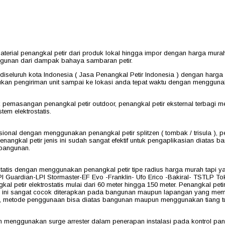
erial penangkal petir dari produk lokal hingga impor dengan harga mura
angunan dari dampak bahaya sambaran petir.
eluruh kota Indonesia ( Jasa Penangkal Petir Indonesia ) dengan harga ya
kan pengiriman unit sampai ke lokasi anda tepat waktu dengan menggunak
tuk pemasangan penangkal petir outdoor, penangkal petir eksternal terba
em elektrostatis.
onal dengan menggunakan penangkal petir splitzen ( tombak / trisula ), 
penangkal petir jenis ini sudah sangat efektif untuk pengaplikasian diat
 bangunan.
atis dengan menggunakan penangkal petir tipe radius harga murah tapi yan
I Guardian-LPI Stormaster-EF Evo -Franklin- Ufo Erico -Bakiral- TSTLP Toko
al petir elektrostatis mulai dari 60 meter hingga 150 meter. Penangkal pet
enis ini sangat cocok diterapkan pada bangunan maupun lapangan yang m
an, metode penggunaan bisa diatas bangunan maupun menggunakan tiang tu
 menggunakan surge arrester dalam penerapan instalasi pada kontrol panel