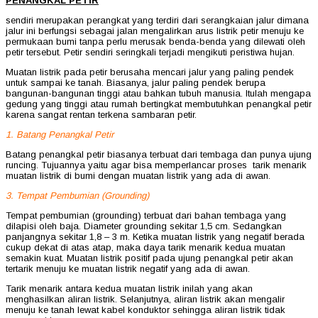
PENANGKAL PETIR
sendiri merupakan perangkat yang terdiri dari serangkaian jalur dimana
jalur ini berfungsi sebagai jalan mengalirkan arus listrik petir menuju ke
permukaan bumi tanpa perlu merusak benda-benda yang dilewati oleh
petir tersebut. Petir sendiri seringkali terjadi mengikuti peristiwa hujan.
Muatan listrik pada petir berusaha mencari jalur yang paling pendek
untuk sampai ke tanah. Biasanya, jalur paling pendek berupa
bangunan-bangunan tinggi atau bahkan tubuh manusia. Itulah mengapa
gedung yang tinggi atau rumah bertingkat membutuhkan penangkal petir
karena sangat rentan terkena sambaran petir.
1. Batang Penangkal Petir
Batang penangkal petir biasanya terbuat dari tembaga dan punya ujung
runcing. Tujuannya yaitu agar bisa memperlancar proses tarik menarik
muatan listrik di bumi dengan muatan listrik yang ada di awan.
3. Tempat Pembumian (Grounding)
Tempat pembumian (grounding) terbuat dari bahan tembaga yang
dilapisi oleh baja. Diameter grounding sekitar 1,5 cm. Sedangkan
panjangnya sekitar 1,8 – 3 m. Ketika muatan listrik yang negatif berada
cukup dekat di atas atap, maka daya tarik menarik kedua muatan
semakin kuat. Muatan listrik positif pada ujung penangkal petir akan
tertarik menuju ke muatan listrik negatif yang ada di awan.
Tarik menarik antara kedua muatan listrik inilah yang akan
menghasilkan aliran listrik. Selanjutnya, aliran listrik akan mengalir
menuju ke tanah lewat kabel konduktor sehingga aliran listrik tidak