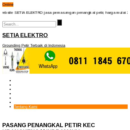
Online
ebsite SETIA ELEKTRO jasa pemasangan penangkal petir, harga mulai 2juta
SETIA ELEKTRO
Grounding Petir Terbaik di Indonesia
Beranda
Paket Penangkal Petir
Paket Internal Arrester
Paket cctv
Galery
Alamat kami
Tentang Kami
PASANG PENANGKAL PETIR KEC