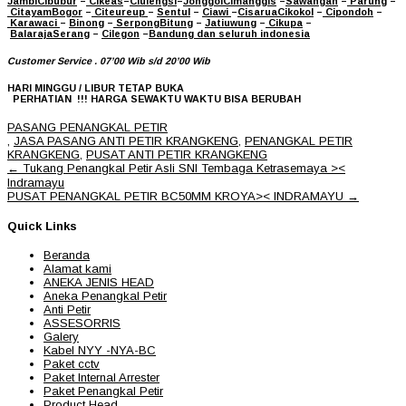
Jambi
Cibubur
–
Cikeas
–
Ciulengsi
–
Jonggol
Cimanggis
–
Sawangan
–
Parung
–
Citayam
Bogor
–
Citeureup
–
Sentul
–
Ciawi
–
Cisarua
Cikokol
–
Cipondoh
–
Karawaci
–
Binong
–
Serpong
Bitung
–
Jatiuwung
–
Cikupa
–
Balaraja
Serang
–
Cilegon
–
Bandung
dan seluruh indonesia
Customer Service . 07’00 Wib s/d 20’00 Wib
HARI MINGGU / LIBUR TETAP BUKA
PERHATIAN !!!
HARGA SEWAKTU WAKTU BISA BERUBAH
PASANG PENANGKAL PETIR
,
JASA PASANG ANTI PETIR KRANGKENG
,
PENANGKAL PETIR
KRANGKENG
,
PUSAT ANTI PETIR KRANGKENG
Post
←
Tukang Penangkal Petir Asli SNI Tembaga Ketrasemaya ><
navigation
Indramayu
PUSAT PENANGKAL PETIR BC50MM KROYA>< INDRAMAYU
→
Quick Links
Beranda
Alamat kami
ANEKA JENIS HEAD
Aneka Penangkal Petir
Anti Petir
ASSESORRIS
Galery
Kabel NYY -NYA-BC
Paket cctv
Paket Internal Arrester
Paket Penangkal Petir
Product Head