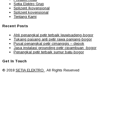
Setia Elektro Grup
Splizent /kovensional
Splizent kovensional
Tentang Kami
Recent Posts
Ahli penangkal petir terbaik leuwisadeng-bogor
Tukang pasang anti petir rawa panjang-bogor
Pusat penangkal petir cimanggis – depok
Jasa instalasi grounding petir cipambuan -bogor
Penangkal petir terbaik sumur batu-bogor
Get In Touch
© 2018
SETIA ELEKTRO
. All Rights Reserved