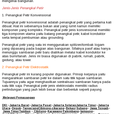
mengenai bangunan.
Jenis-Jenis Penangkal Petir
1. Penangkal Petir Konvensional
Penangkal petir konvensional adalah penangkal petir yang pertama kali
dibuat. Alat ini sebenarnya bukan alat yang rumit namun memiliki
komponen yang kompleks. Penangkal petir jenis konvensional memiliki
tiga komponen utama yaitu batang penangkal petir, kabel konduktor
serta tempat pembumian atau grounding.
Penangkal petir yang satu ini menggunakan splitzen/tombak logam
yang dipasang pada bagian atas bangunan. Sifatnya pasif atau hanya
menunggu sambaran petir baru dialirkan melalui kabel konduktor ke
atas bumi/tanah. Jenis ini biasa digunakan di pabrik, rumah, pabrik,
gedung, atau tower.
2. Penangkal Petir Elektrostatik
Penangkal petir ini kurang populer digunakan. Prinsip kerjanya yaitu
mengarahkan sambaran petir ke dalam satu titik tujuan sambaran.
Tujuannya yaitu agar menghasilkan sentralisasi sambaran hanya pada
satu titik saja. Penangkal petir jenis elektrostatis memiliki radius
perlindungan yang jauh lebih besar dan berbentuk seperti payung
Melayani Pemasangan
DKI
–
Jakarta Barat
–
Jakarta Pusat
–
Jakarta Selatan
Jakarta Timur
–
Jakarta
Utara
–
Depok
–
Tangerang
Cibinong
-cikarang
–
Bekasi
Subang
–
Jawa Tengah
–
Jawa Timur
Tambun
–
Cibitung
–
Karawang
Palembang
–
lampung
–