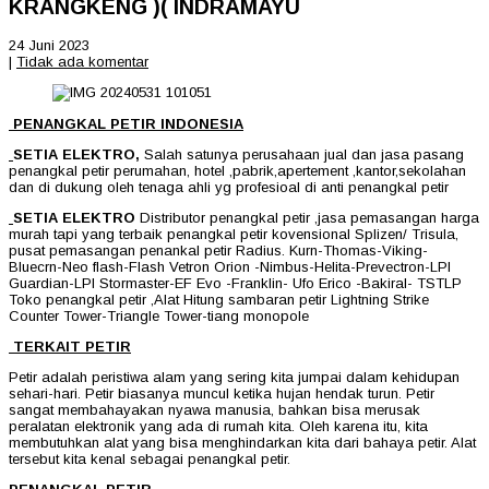
KRANGKENG )( INDRAMAYU
24 Juni 2023
|
Tidak ada komentar
PENANGKAL PETIR INDONESIA
SETIA ELEKTRO
,
Salah satunya perusahaan jual dan jasa pasang
penangkal petir perumahan, hotel ,pabrik,apertement ,kantor,sekolahan
dan di dukung oleh tenaga ahli yg profesioal di anti penangkal petir
SETIA ELEKTRO
Distributor penangkal petir ,jasa pemasangan harga
murah tapi yang terbaik penangkal petir kovensional Splizen/ Trisula,
pusat pemasangan penankal petir Radius. Kurn-Thomas-Viking-
Bluecrn-Neo flash-Flash Vetron Orion -Nimbus-Helita-Prevectron-LPI
Guardian-LPI Stormaster-EF Evo -Franklin- Ufo Erico -Bakiral- TSTLP
Toko penangkal petir ,Alat Hitung sambaran petir Lightning Strike
Counter Tower-Triangle Tower-tiang monopole
TERKAIT PETIR
Petir adalah peristiwa alam yang sering kita jumpai dalam kehidupan
sehari-hari. Petir biasanya muncul ketika hujan hendak turun. Petir
sangat membahayakan nyawa manusia, bahkan bisa merusak
peralatan elektronik yang ada di rumah kita. Oleh karena itu, kita
membutuhkan alat yang bisa menghindarkan kita dari bahaya petir. Alat
tersebut kita kenal sebagai penangkal petir.