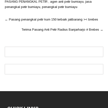
PASANG PENANGKAL PETIR
,
agen anti petir bumiayu
,
jasa
penangkal petir bumiayu
,
penangkal petir bumiayu
Post
←
Pasang penangkal petir kurn 150 terbaik jatibarang >< brebes
navigation
Terima Pasang Anti Petir Radius Banjarharjo # Brebes
→