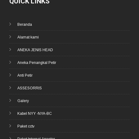
QUICK LINKS
Beranda
Alamat kami
ANEKA JENIS HEAD
Aneka Penangkal Petir
Anti Petir
ASSESORRIS
Galery
Kabel NYY -NYA-BC
Paket cctv