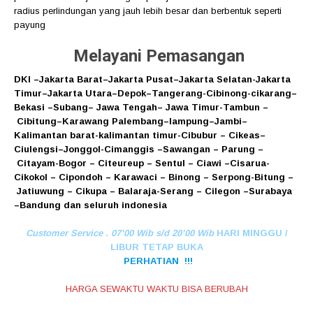
radius perlindungan yang jauh lebih besar dan berbentuk seperti
payung
Melayani Pemasangan
DKI
–
Jakarta Barat
–
Jakarta Pusat
–
Jakarta Selatan
-Jakarta
Timur
–
Jakarta Utara
–
Depok
–
Tangerang
-Cibinong
-cikarang
–
Bekasi
–
Subang
–
Jawa Tengah
–
Jawa Timur
-Tambun
–
Cibitung
–
Karawang
Palembang
–
lampung
–
Jambi
–
Kalimantan barat
-kalimantan timur-Cibubur
–
Cikeas
–
Ciulengsi
–
Jonggol
-Cimanggis
–
Sawangan
–
Parung
–
Citayam
-Bogor
–
Citeureup
–
Sentul
–
Ciawi
–
Cisarua
-
Cikokol
–
Cipondoh
–
Karawaci
–
Binong
–
Serpong
-Bitung
–
Jatiuwung
–
Cikupa
–
Balaraja
-Serang
–
Cilegon
–
Surabaya
–
Bandung
dan seluruh indonesia
Customer Service . 07’00 Wib s/d 20’00 Wib
HARI MINGGU /
LIBUR TETAP BUKA
PERHATIAN !!!
HARGA SEWAKTU WAKTU BISA BERUBAH