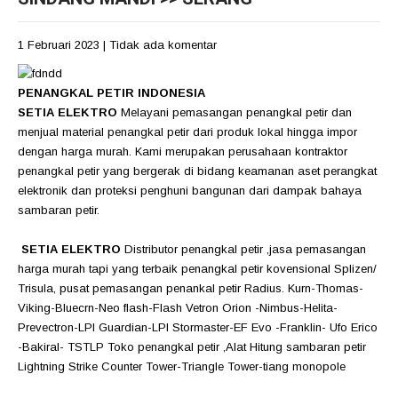
1 Februari 2023
|
Tidak ada komentar
PENANGKAL PETIR INDONESIA
SETIA ELEKTRO
Melayani pemasangan penangkal petir dan
menjual material penangkal petir dari produk lokal hingga impor
dengan harga murah. Kami merupakan perusahaan kontraktor
penangkal petir yang bergerak di bidang keamanan aset perangkat
elektronik dan proteksi penghuni bangunan dari dampak bahaya
sambaran petir.
SETIA ELEKTRO
Distributor penangkal petir ,jasa pemasangan
harga murah tapi yang terbaik penangkal petir kovensional Splizen/
Trisula, pusat pemasangan penankal petir Radius. Kurn-Thomas-
Viking-Bluecrn-Neo flash-Flash Vetron Orion -Nimbus-Helita-
Prevectron-LPI Guardian-LPI Stormaster-EF Evo -Franklin- Ufo Erico
-Bakiral- TSTLP Toko penangkal petir ,Alat Hitung sambaran petir
Lightning Strike Counter Tower-Triangle Tower-tiang monopole