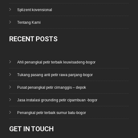
Splizent kovensional
Tentang Kami
RECENT POSTS
Ahli penangkal petir terbaik leuwisadeng-bogor
Tukang pasang anti petir rawa panjang-bogor
Pusat penangkal petir cimanggis – depok
Jasa instalasi grounding petir cipambuan -bogor
Penangkal petir terbaik sumur batu-bogor
GET IN TOUCH