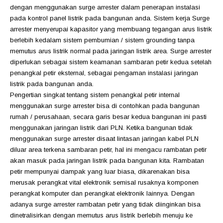
dengan menggunakan surge arrester dalam penerapan instalasi
pada kontrol panel listrik pada bangunan anda. Sistem kerja Surge
arrester menyerupai kapasitor yang membuang tegangan arus listrik
berlebih kedalam sistem pembumian / sistem grounding tanpa
memutus arus listrik normal pada jaringan listrik area. Surge arrester
diperlukan sebagai sistem keamanan sambaran petir kedua setelah
penangkal petir eksternal, sebagai pengaman instalasi jaringan
listrik pada bangunan anda.
Pengertian singkat tentang sistem penangkal petir internal
menggunakan surge arrester bisa di contohkan pada bangunan
rumah / perusahaan, secara garis besar kedua bangunan ini pasti
menggunakan jaringan listrik dari PLN. Ketika bangunan tidak
menggunakan surge arrester disaat lintasan jaringan kabel PLN
diluar area terkena sambaran petir, hal ini mengacu rambatan petir
akan masuk pada jaringan listrik pada bangunan kita. Rambatan
petir mempunyai dampak yang luar biasa, dikarenakan bisa
merusak perangkat vital elektronik semisal rusaknya komponen
perangkat komputer dan perangkat elektronik lainnya. Dengan
adanya surge arrester rambatan petir yang tidak diinginkan bisa
dinetralisirkan dengan memutus arus listrik berlebih menuju ke