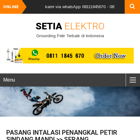
an segera hubungi kami via whatsApp 08111845670 - 08159712340 kami uca
ONLINE
SETIA
ELEKTRO
Grounding Petir Terbaik di Indonesia
Menu
PASANG INTALASI PENANGKAL PETIR
SINDANG MANDI >> SERANG