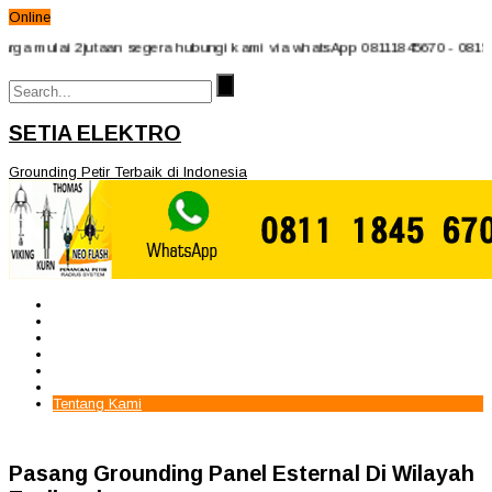
Online
 mulai 2jutaan segera hubungi kami via whatsApp 08111845670 - 08159712
SETIA ELEKTRO
Grounding Petir Terbaik di Indonesia
Beranda
Paket Penangkal Petir
Paket Internal Arrester
Paket cctv
Galery
Alamat kami
Tentang Kami
Pasang Grounding Panel Esternal Di Wilayah