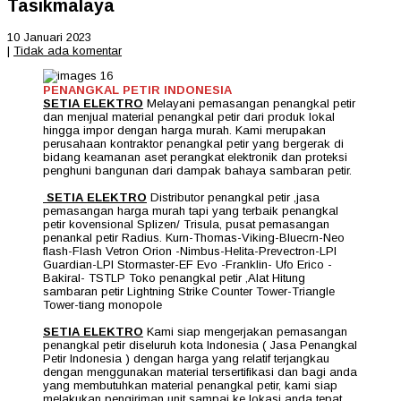
Tasikmalaya
10 Januari 2023
|
Tidak ada komentar
PENANGKAL PETIR INDONESIA
SETIA ELEKTRO
Melayani pemasangan penangkal petir
dan menjual material penangkal petir dari produk lokal
hingga impor dengan harga murah. Kami merupakan
perusahaan kontraktor penangkal petir yang bergerak di
bidang keamanan aset perangkat elektronik dan proteksi
penghuni bangunan dari dampak bahaya sambaran petir.
SETIA ELEKTRO
Distributor penangkal petir ,jasa
pemasangan harga murah tapi yang terbaik penangkal
petir kovensional Splizen/ Trisula, pusat pemasangan
penankal petir Radius. Kurn-Thomas-Viking-Bluecrn-Neo
flash-Flash Vetron Orion -Nimbus-Helita-Prevectron-LPI
Guardian-LPI Stormaster-EF Evo -Franklin- Ufo Erico -
Bakiral- TSTLP Toko penangkal petir ,Alat Hitung
sambaran petir Lightning Strike Counter Tower-Triangle
Tower-tiang monopole
SETIA ELEKTRO
Kami siap mengerjakan pemasangan
penangkal petir diseluruh kota Indonesia ( Jasa Penangkal
Petir Indonesia ) dengan harga yang relatif terjangkau
dengan menggunakan material tersertifikasi dan bagi anda
yang membutuhkan material penangkal petir, kami siap
melakukan pengiriman unit sampai ke lokasi anda tepat