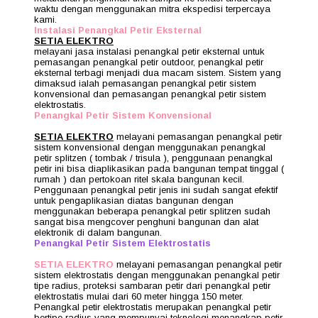
waktu dengan menggunakan mitra ekspedisi terpercaya
kami.
Instalasi Penangkal Petir Eksternal
SETIA ELEKTRO
melayani jasa instalasi penangkal petir eksternal untuk
pemasangan penangkal petir outdoor, penangkal petir
eksternal terbagi menjadi dua macam sistem. Sistem yang
dimaksud ialah pemasangan penangkal petir sistem
konvensional dan pemasangan penangkal petir sistem
elektrostatis.
Penangkal Petir Sistem Konvensional
SETIA ELEKTRO
melayani pemasangan penangkal petir
sistem konvensional dengan menggunakan penangkal
petir splitzen ( tombak / trisula ), penggunaan penangkal
petir ini bisa diaplikasikan pada bangunan tempat tinggal (
rumah ) dan pertokoan ritel skala bangunan kecil.
Penggunaan penangkal petir jenis ini sudah sangat efektif
untuk pengaplikasian diatas bangunan dengan
menggunakan beberapa penangkal petir splitzen sudah
sangat bisa mengcover penghuni bangunan dan alat
elektronik di dalam bangunan.
Penangkal Petir Sistem Elektrostatis
SETIA ELEKTRO
melayani pemasangan penangkal petir
sistem elektrostatis dengan menggunakan penangkal petir
tipe radius, proteksi sambaran petir dari penangkal petir
elektrostatis mulai dari 60 meter hingga 150 meter.
Penangkal petir elektrostatis merupakan penangkal petir
bertipe radius yang mempunyai teknologi menangkap petir