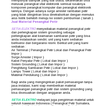
mempunyai dampak yang luar biasa, dikarenakan bisa
merusak perangkat vital elektronik semisal rusaknya
komponen perangkat komputer dan perangkat elektronik
lainnya. Dengan adanya surge arrester rambatan petir
yang tidak diinginkan bisa dinetralisirkan dengan memutus
arus listrik berlebih menuju ke sistem pembumian ( tanah ).
Jual Material Penangkal Petir
SETIA ELEKTRO
menyediakan material penangkal petir
dan perlengkapan sistem grounding sebagai
perlengkapan alat keamanan sambaran petir yang bisa
anda instalasikan sendiri, unit yang kami sediakan
berlisensi dan bergaransi resmi. Berikut unit yang kami
sediakan :
Air Terminal ( Penangkal Petir Lokal dan Penangkal Petir
Impor )
Surge Arrester ( Impor )
Kabel Penyalur Petir ( Lokal dan Impor )
Sistem Grounding ( Lokal dan Impor )
Penghitung Sambaran Petir ( Lokal dan Impor )
Lampu Tower ( Lokal dan Impor )
Material Pendukung ( Lokal dan Impor )
Bagi anda yang menginginkan paket pemasangan tanpa
jasa instalasi, kami siap memberikan material
pemasangan penangkal petir dan sistem grounding yang
bisa disesuaikan dengan anggaran anda.
SETIA ELEKTRO
melayani juga pengiriman material untuk
seluruh kawasan Indonesia ( Penangkal Petir Sumatera,