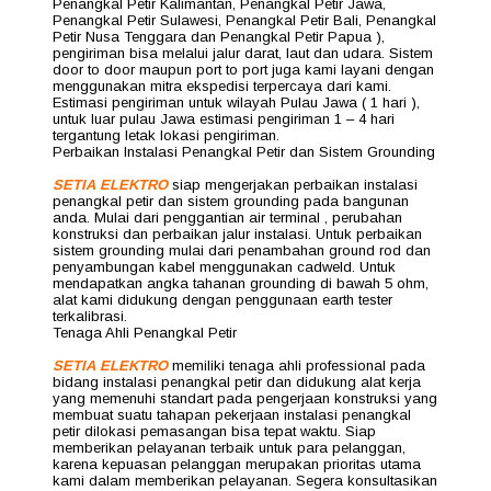
Penangkal Petir Kalimantan, Penangkal Petir Jawa,
Penangkal Petir Sulawesi, Penangkal Petir Bali, Penangkal
Petir Nusa Tenggara dan Penangkal Petir Papua ),
pengiriman bisa melalui jalur darat, laut dan udara. Sistem
door to door maupun port to port juga kami layani dengan
menggunakan mitra ekspedisi terpercaya dari kami.
Estimasi pengiriman untuk wilayah Pulau Jawa ( 1 hari ),
untuk luar pulau Jawa estimasi pengiriman 1 – 4 hari
tergantung letak lokasi pengiriman.
Perbaikan Instalasi Penangkal Petir dan Sistem Grounding
SETIA ELEKTRO
siap mengerjakan perbaikan instalasi
penangkal petir dan sistem grounding pada bangunan
anda. Mulai dari penggantian air terminal , perubahan
konstruksi dan perbaikan jalur instalasi. Untuk perbaikan
sistem grounding mulai dari penambahan ground rod dan
penyambungan kabel menggunakan cadweld. Untuk
mendapatkan angka tahanan grounding di bawah 5 ohm,
alat kami didukung dengan penggunaan earth tester
terkalibrasi.
Tenaga Ahli Penangkal Petir
SETIA ELEKTRO
memiliki tenaga ahli professional pada
bidang instalasi penangkal petir dan didukung alat kerja
yang memenuhi standart pada pengerjaan konstruksi yang
membuat suatu tahapan pekerjaan instalasi penangkal
petir dilokasi pemasangan bisa tepat waktu. Siap
memberikan pelayanan terbaik untuk para pelanggan,
karena kepuasan pelanggan merupakan prioritas utama
kami dalam memberikan pelayanan. Segera konsultasikan