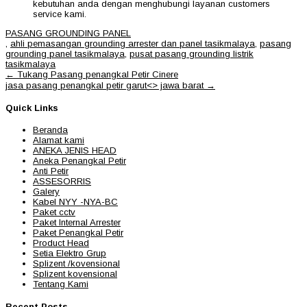
kebutuhan anda dengan menghubungi layanan customers
service kami.
PASANG GROUNDING PANEL
,
ahli pemasangan grounding arrester dan panel tasikmalaya
,
pasang
grounding panel tasikmalaya
,
pusat pasang grounding listrik
tasikmalaya
Post
←
Tukang Pasang penangkal Petir Cinere
navigation
jasa pasang penangkal petir garut<> jawa barat
→
Quick Links
Beranda
Alamat kami
ANEKA JENIS HEAD
Aneka Penangkal Petir
Anti Petir
ASSESORRIS
Galery
Kabel NYY -NYA-BC
Paket cctv
Paket Internal Arrester
Paket Penangkal Petir
Product Head
Setia Elektro Grup
Splizent /kovensional
Splizent kovensional
Tentang Kami
Recent Posts