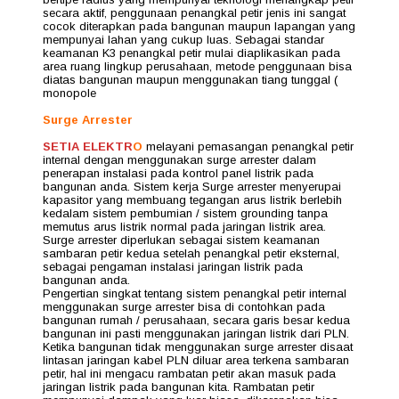
secara aktif, penggunaan penangkal petir jenis ini sangat
cocok diterapkan pada bangunan maupun lapangan yang
mempunyai lahan yang cukup luas. Sebagai standar
keamanan K3 penangkal petir mulai diaplikasikan pada
area ruang lingkup perusahaan, metode penggunaan bisa
diatas bangunan maupun menggunakan tiang tunggal (
monopole
Surge Arrester
SETIA ELEKTR
O
melayani pemasangan penangkal petir
internal dengan menggunakan surge arrester dalam
penerapan instalasi pada kontrol panel listrik pada
bangunan anda. Sistem kerja Surge arrester menyerupai
kapasitor yang membuang tegangan arus listrik berlebih
kedalam sistem pembumian / sistem grounding tanpa
memutus arus listrik normal pada jaringan listrik area.
Surge arrester diperlukan sebagai sistem keamanan
sambaran petir kedua setelah penangkal petir eksternal,
sebagai pengaman instalasi jaringan listrik pada
bangunan anda.
Pengertian singkat tentang sistem penangkal petir internal
menggunakan surge arrester bisa di contohkan pada
bangunan rumah / perusahaan, secara garis besar kedua
bangunan ini pasti menggunakan jaringan listrik dari PLN.
Ketika bangunan tidak menggunakan surge arrester disaat
lintasan jaringan kabel PLN diluar area terkena sambaran
petir, hal ini mengacu rambatan petir akan masuk pada
jaringan listrik pada bangunan kita. Rambatan petir