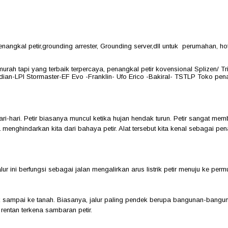
ngkal petir,grounding arrester, Grounding server,dll untuk perumahan, hot
murah tapi yang terbaik terpercaya, penangkal petir kovensional Splizen/ 
ian-LPI Stormaster-EF Evo -Franklin- Ufo Erico -Bakiral- TSTLP Toko penang
hari-hari. Petir biasanya muncul ketika hujan hendak turun. Petir sangat 
menghindarkan kita dari bahaya petir. Alat tersebut kita kenal sebagai pena
lur ini berfungsi sebagai jalan mengalirkan arus listrik petir menuju ke p
tuk sampai ke tanah. Biasanya, jalur paling pendek berupa bangunan-bang
rentan terkena sambaran petir.