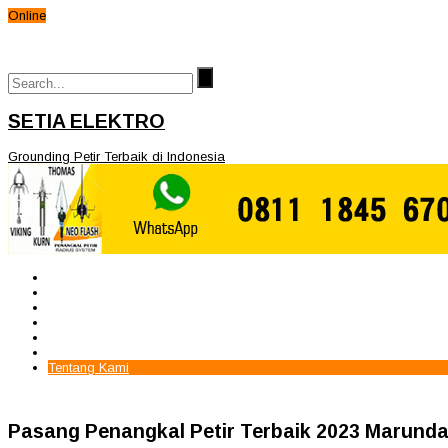
Online
SETIA ELEKTRO
Grounding Petir Terbaik di Indonesia
Beranda
Paket Penangkal Petir
Paket Internal Arrester
Paket cctv
Galery
Alamat kami
Tentang Kami
Pasang Penangkal Petir Terbaik 2023 Marund