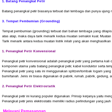
1. Batang Penangkal Petir
Batang penangkal petir biasanya terbuat dari tembaga dan punya ujung ru
3. Tempat Pembumian (Grounding)
Tempat pembumian (grounding) terbuat dari bahan tembaga yang dilapisi o
atas atap, maka daya tarik menarik kedua muatan semakin kuat. Muatan lis
Tarik menarik antara kedua muatan listrik inilah yang akan menghasilkan al
1. Penangkal Petir Konvensional
Penangkal petir konvensional adalah penangkal petir yang pertama kali d
komponen utama yaitu batang penangkal petir, kabel konduktor serta t
Penangkal petir yang satu ini menggunakan splitzen/tombak logam yang 
bumi/tanah. Jenis ini biasa digunakan di pabrik, rumah, pabrik, gedung, a
2. Penangkal Petir Elektrostatik
Penangkal petir ini kurang populer digunakan. Prinsip kerjanya yaitu men
Penangkal petir jenis elektrostatis memiliki radius perlindungan yang jau
Melayani Pemasangan