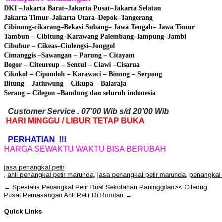
DKI
–
Jakarta Barat
–
Jakarta Pusat
–
Jakarta Selatan
Jakarta Timur
–
Jakarta Utara
–
Depok
–
Tangerang
Cibinong
-cikarang
–
Bekasi
Subang
–
Jawa Tengah
–
Jawa Timur
Tambun
–
Cibitung
–
Karawang
Palembang
–
lampung
–
Jambi
Cibubur
–
Cikeas
–
Ciulengsi
–
Jonggol
Cimanggis
–
Sawangan
–
Parung
–
Citayam
Bogor
–
Citeureup
–
Sentul
–
Ciawi
–
Cisarua
Cikokol
–
Cipondoh
–
Karawaci
–
Binong
–
Serpong
Bitung
–
Jatiuwung
–
Cikupa
–
Balaraja
Serang
–
Cilegon
–
Bandung
dan seluruh indonesia
Customer Service . 07’00 Wib s/d 20’00 Wib
HARI MINGGU / LIBUR TETAP BUKA
PERHATIAN !!!
HARGA SEWAKTU WAKTU BISA BERUBAH
jasa penangkal petir
,
ahli penangkal petir marunda
,
jasa penangkal petir marunda
,
penangkal 
Post
←
Spesialis Penangkal Petir Buat Sekolahan Paninggilan>< Ciledug
navigation
Pusat Pemasangan Anti Petir Di Rorotan
→
Quick Links