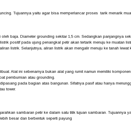
ncing. Tujuannya yaitu agar bisa memperlancar proses tarik menarik muata
leh baja. Diameter grounding sekitar 1,5 cm. Sedangkan panjangnya sekitar
trik positif pada ujung penangkal petir akan tertarik menuju ke muatan list
iran listrik. Selanjutnya, aliran listrik akan mengalir menuju ke tanah lew
ibuat. Alat ini sebenarnya bukan alat yang rumit namun memiliki komponen 
empat pembumian atau grounding.
dipasang pada bagian atas bangunan. Sifatnya pasif atau hanya menunggu 
tau tower.
garahkan sambaran petir ke dalam satu titik tujuan sambaran. Tujuannya ya
h lebih besar dan berbentuk seperti payung