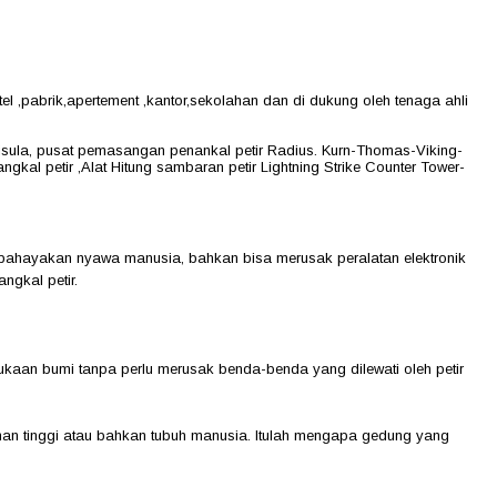
el ,pabrik,apertement ,kantor,sekolahan dan di dukung oleh tenaga ahli
Trisula, pusat pemasangan penankal petir Radius. Kurn-Thomas-Viking-
kal petir ,Alat Hitung sambaran petir Lightning Strike Counter Tower-
membahayakan nyawa manusia, bahkan bisa merusak peralatan elektronik
ngkal petir.
ermukaan bumi tanpa perlu merusak benda-benda yang dilewati oleh petir
unan tinggi atau bahkan tubuh manusia. Itulah mengapa gedung yang