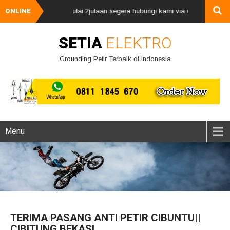
 petir, harga mulai 2jutaan segera hubungi kami via whatsApp 081118456
ONLINE
SETIA
ELEKTRO
Grounding Petir Terbaik di Indonesia
Menu
TERIMA PASANG ANTI PETIR CIBUNTU||
CIBITUNG BEKASI