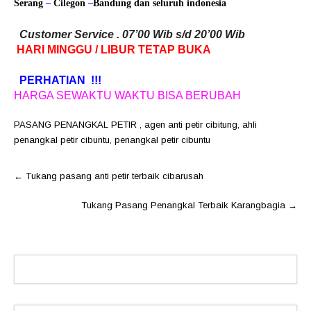
Serang
–
Cilegon
–
Bandung
dan seluruh indonesia
Customer Service . 07’00 Wib s/d 20’00 Wib
HARI MINGGU / LIBUR TETAP BUKA
PERHATIAN !!!
HARGA SEWAKTU WAKTU BISA BERUBAH
PASANG PENANGKAL PETIR
,
agen anti petir cibitung
,
ahli
penangkal petir cibuntu
,
penangkal petir cibuntu
Post
←
Tukang pasang anti petir terbaik cibarusah
navigation
Tukang Pasang Penangkal Terbaik Karangbagia
→