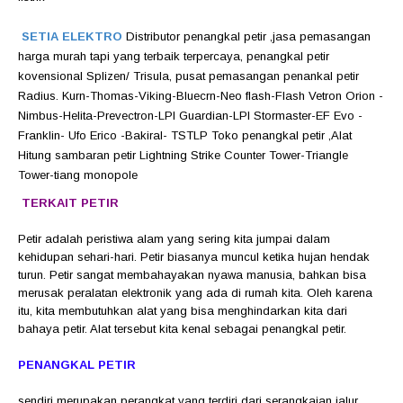
SETIA ELEKTRO
Distributor penangkal petir ,jasa pemasangan
harga murah tapi yang terbaik terpercaya, penangkal petir
kovensional Splizen/ Trisula, pusat pemasangan penankal petir
Radius. Kurn-Thomas-Viking-Bluecrn-Neo flash-Flash Vetron Orion -
Nimbus-Helita-Prevectron-LPI Guardian-LPI Stormaster-EF Evo -
Franklin- Ufo Erico -Bakiral- TSTLP Toko penangkal petir ,Alat
Hitung sambaran petir Lightning Strike Counter Tower-Triangle
Tower-tiang monopole
TERKAIT PETIR
Petir adalah peristiwa alam yang sering kita jumpai dalam
kehidupan sehari-hari. Petir biasanya muncul ketika hujan hendak
turun. Petir sangat membahayakan nyawa manusia, bahkan bisa
merusak peralatan elektronik yang ada di rumah kita. Oleh karena
itu, kita membutuhkan alat yang bisa menghindarkan kita dari
bahaya petir. Alat tersebut kita kenal sebagai penangkal petir.
PENANGKAL PETIR
sendiri merupakan perangkat yang terdiri dari serangkaian jalur