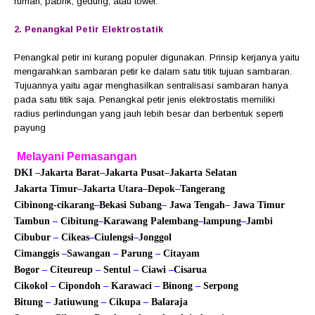
rumah, pabrik, gedung, atau tower.
2. Penangkal Petir Elektrostatik
Penangkal petir ini kurang populer digunakan. Prinsip kerjanya yaitu
mengarahkan sambaran petir ke dalam satu titik tujuan sambaran.
Tujuannya yaitu agar menghasilkan sentralisasi sambaran hanya
pada satu titik saja. Penangkal petir jenis elektrostatis memiliki
radius perlindungan yang jauh lebih besar dan berbentuk seperti
payung
Melayani Pemasangan
DKI
–
Jakarta Barat
–
Jakarta Pusat
–
Jakarta Selatan
Jakarta Timur
–
Jakarta Utara
–
Depok
–
Tangerang
Cibinong
-cikarang
–
Bekasi
Subang
–
Jawa Tengah
–
Jawa Timur
Tambun
–
Cibitung
–
Karawang
Palembang
–
lampung
–
Jambi
Cibubur
–
Cikeas
–
Ciulengsi
–
Jonggol
Cimanggis
–
Sawangan
–
Parung
–
Citayam
Bogor
–
Citeureup
–
Sentul
–
Ciawi
–
Cisarua
Cikokol
–
Cipondoh
–
Karawaci
–
Binong
–
Serpong
Bitung
–
Jatiuwung
–
Cikupa
–
Balaraja