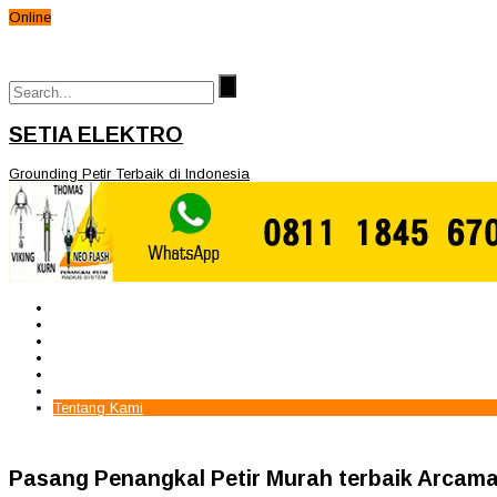
Online
SETIA ELEKTRO
Grounding Petir Terbaik di Indonesia
Beranda
Paket Penangkal Petir
Paket Internal Arrester
Paket cctv
Galery
Alamat kami
Tentang Kami
Pasang Penangkal Petir Murah terbaik Arcam