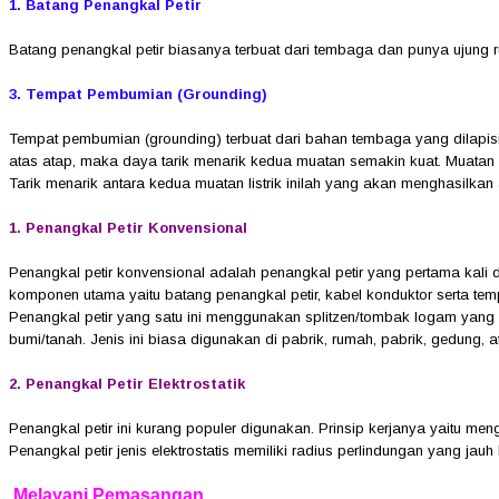
1. Batang Penangkal Petir
Batang penangkal petir biasanya terbuat dari tembaga dan punya ujung ru
3. Tempat Pembumian (Grounding)
Tempat pembumian (grounding) terbuat dari bahan tembaga yang dilapisi o
atas atap, maka daya tarik menarik kedua muatan semakin kuat. Muatan lis
Tarik menarik antara kedua muatan listrik inilah yang akan menghasilkan al
1. Penangkal Petir Konvensional
Penangkal petir konvensional adalah penangkal petir yang pertama kali d
komponen utama yaitu batang penangkal petir, kabel konduktor serta t
Penangkal petir yang satu ini menggunakan splitzen/tombak logam yang 
bumi/tanah. Jenis ini biasa digunakan di pabrik, rumah, pabrik, gedung, a
2. Penangkal Petir Elektrostatik
Penangkal petir ini kurang populer digunakan. Prinsip kerjanya yaitu men
Penangkal petir jenis elektrostatis memiliki radius perlindungan yang jau
Melayani Pemasangan