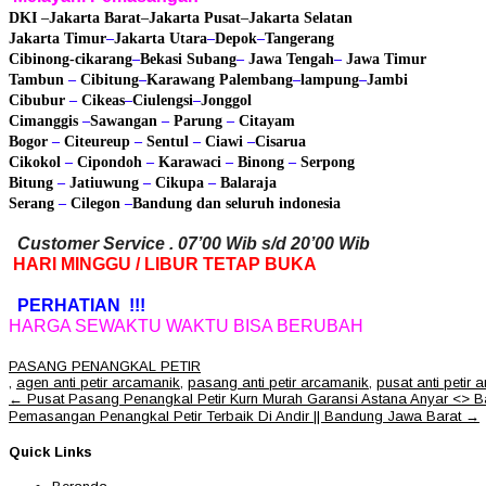
DKI
–
Jakarta Barat
–
Jakarta Pusat
–
Jakarta Selatan
Jakarta Timur
–
Jakarta Utara
–
Depok
–
Tangerang
Cibinong
-cikarang
–
Bekasi
Subang
–
Jawa Tengah
–
Jawa Timur
Tambun
–
Cibitung
–
Karawang
Palembang
–
lampung
–
Jambi
Cibubur
–
Cikeas
–
Ciulengsi
–
Jonggol
Cimanggis
–
Sawangan
–
Parung
–
Citayam
Bogor
–
Citeureup
–
Sentul
–
Ciawi
–
Cisarua
Cikokol
–
Cipondoh
–
Karawaci
–
Binong
–
Serpong
Bitung
–
Jatiuwung
–
Cikupa
–
Balaraja
Serang
–
Cilegon
–
Bandung
dan seluruh indonesia
Customer Service . 07’00 Wib s/d 20’00 Wib
HARI MINGGU / LIBUR TETAP BUKA
PERHATIAN !!!
HARGA SEWAKTU WAKTU BISA BERUBAH
PASANG PENANGKAL PETIR
,
agen anti petir arcamanik
,
pasang anti petir arcamanik
,
pusat anti petir 
Post
←
Pusat Pasang Penangkal Petir Kurn Murah Garansi Astana Anyar <> B
navigation
Pemasangan Penangkal Petir Terbaik Di Andir || Bandung Jawa Barat
→
Quick Links