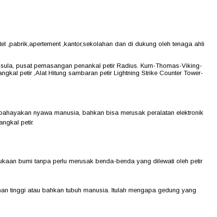
el ,pabrik,apertement ,kantor,sekolahan dan di dukung oleh tenaga ahli
Trisula, pusat pemasangan penankal petir Radius. Kurn-Thomas-Viking-
kal petir ,Alat Hitung sambaran petir Lightning Strike Counter Tower-
membahayakan nyawa manusia, bahkan bisa merusak peralatan elektronik
ngkal petir.
ermukaan bumi tanpa perlu merusak benda-benda yang dilewati oleh petir
unan tinggi atau bahkan tubuh manusia. Itulah mengapa gedung yang