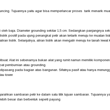
ncing. Tujuannya yaitu agar bisa memperlancar proses tarik menarik muata
leh baja. Diameter grounding sekitar 1,5 cm. Sedangkan panjangnya sekitar
trik positif pada ujung penangkal petir akan tertarik menuju ke muatan list
iran listrik. Selanjutnya, aliran listrik akan mengalir menuju ke tanah lew
ibuat. Alat ini sebenarnya bukan alat yang rumit namun memiliki komponen 
empat pembumian atau grounding.
dipasang pada bagian atas bangunan. Sifatnya pasif atau hanya menunggu 
tau tower.
garahkan sambaran petir ke dalam satu titik tujuan sambaran. Tujuannya ya
h lebih besar dan berbentuk seperti payung