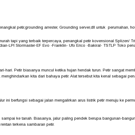
ngkal petir,grounding arrester, Grounding server,dll untuk perumahan, hot
murah tapi yang terbaik terpercaya, penangkal petir kovensional Splizen/ 
ian-LPI Stormaster-EF Evo -Franklin- Ufo Erico -Bakiral- TSTLP Toko penang
hari-hari. Petir biasanya muncul ketika hujan hendak turun. Petir sangat 
menghindarkan kita dari bahaya petir. Alat tersebut kita kenal sebagai pena
lur ini berfungsi sebagai jalan mengalirkan arus listrik petir menuju ke p
tuk sampai ke tanah. Biasanya, jalur paling pendek berupa bangunan-bang
rentan terkena sambaran petir.